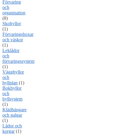
Förvaring
och
organisation
(8)
Skohyllor
(1)
Förvaringsboxar
och väskor
(1)
Leklådor
och
förvaringssystem
(1)
Vägghyllor
och
hyllplan
(1)
Bokhyllor
och
hyllsystem
(1)
Klädhängare
och galgar
(1)
Lådor och
korgar
(1)