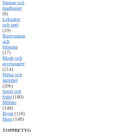
Sängar och
madrasser
(8)
Leksaker
och spel
(29)
Barnvagnar
och
bilstolar
(17)
Mode och
accessoarer
(214)
Hälsa och
skönhet
(206)
Sport och
fritid
(180)
Möbler
(148)
Bygg
(118)
Hem
(148)
TOPPBETYG