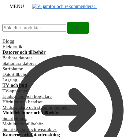
MENU
Sök
Sök
Sök
Sök
efter:
efter:
Blogg
Elektronik
Datorer och tillbehör
Bärbara datorer
Stationära datorer
Surfplattor
Datortillbehör
Lagring
TV och ljud
TV-apparater
Ljudsystem och högtalare
Hörlurar och headset
Mediaspelare och streamingenheter
Mobiltelefoner och tillbehör
Smartphones
Mobiltelefontillbehör
Smartklockor och wearables
Kameror och fotoutrustning