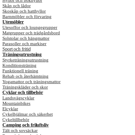
Hyllor och bokhyllor
Skåp och lådor
Skoskåp och hatthyllor
Barnmöbler och förvaring
Utemöbler
Utesoffor och loungegrupper
Matgrupper och trädgårdsbord
Solstolar och hängmattor
Parasoller och markiser
Sport och fritid
Träningsutrustning
Styrketräningsutrustning
Konditionsträning
Funktionell träning
Rehab och återhämtning
Yogamattor och träningsmattor
Träningskläder och skor
Cyklar och tillbehör
Landsvägscyklar
Mountainbikes
Elcyklar
Cykelhjälmar och säkerhet
Cykeltillbehör
Camping och friluftsliv
Tält och sovsäckar