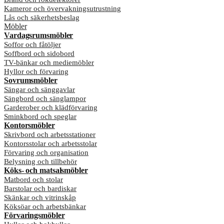
Kameror och övervakningsutrustning
Lås och säkerhetsbeslag
Möbler
Vardagsrumsmöbler
Soffor och fåtöljer
Soffbord och sidobord
TV-bänkar och mediemöbler
Hyllor och förvaring
Sovrumsmöbler
Sängar och sänggavlar
Sängbord och sänglampor
Garderober och klädförvaring
Sminkbord och speglar
Kontorsmöbler
Skrivbord och arbetsstationer
Kontorsstolar och arbetsstolar
Förvaring och organisation
Belysning och tillbehör
Köks- och matsalsmöbler
Matbord och stolar
Barstolar och bardiskar
Skänkar och vitrinskåp
Köksöar och arbetsbänkar
Förvaringsmöbler