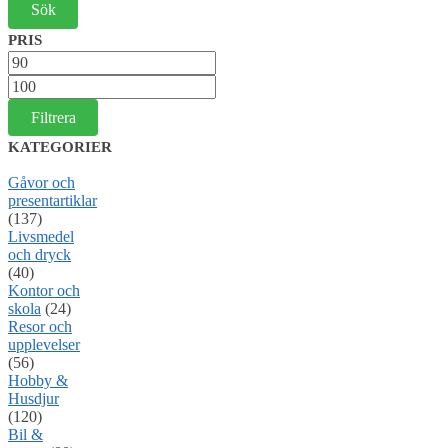
PRIS
Min
pris
Max
pris
Filtrera
KATEGORIER
Gåvor och
presentartiklar
(137)
Livsmedel
och dryck
(40)
Kontor och
skola
(24)
Resor och
upplevelser
(56)
Hobby &
Husdjur
(120)
Bil &