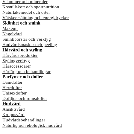
Vitaminer och mineraler
Kosttillskott och sportnutrition
Naturläkemedel och örter
Vätskeersättning och energidrycker
Skönhet och smink
Makeup
Nagelvård
Sminkborstar och verktyg
Hudvårdsmasker och peeling
Hårvård och styling
Hårvårdsprodukter
Stylingverktyg
Håraccessoarer
Hårfärg och behandlingar
Parfymer och dofter
Damdofter
Herrdofter
Unisexdofter
Doftljus och rumsdofter
Hudvård
Ansiktsvård
Kroppsvård
Hudvårdsbehandlingar
Naturlig och ekologisk hudvård