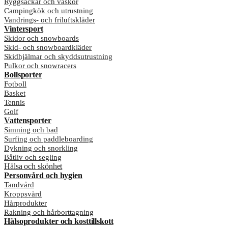
Ryggsäckar och väskor
Campingkök och utrustning
Vandrings- och friluftskläder
Vintersport
Skidor och snowboards
Skid- och snowboardkläder
Skidhjälmar och skyddsutrustning
Pulkor och snowracers
Bollsporter
Fotboll
Basket
Tennis
Golf
Vattensporter
Simning och bad
Surfing och paddleboarding
Dykning och snorkling
Båtliv och segling
Hälsa och skönhet
Personvård och hygien
Tandvård
Kroppsvård
Hårprodukter
Rakning och hårborttagning
Hälsoprodukter och kosttillskott