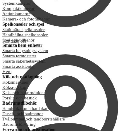
Systemkameror
Kompaktkameror
Actionkameror
Kamera- och fototillbehör
Spelkonsoler och spel
Stationära spelkonsoler
Handhållna spelkonsoler
Spel och tillbehör
Kontakta oss
Smarta hem-enheter
Smarta belysningssystem
Smarta termostater
Smarta säkerhetssystem
Smarta assistenter
Hem
Kök och matlagning
Köksmaskiner
Köksredskap
Kak- och bakprodukter
Porslin och bestick
Badrumstillbehör
Handdukar och badlakan
Dusch- och badmattor
Tvålpumpar och tandborstehållare
Badrumsförvaring
Förvaring och organisation