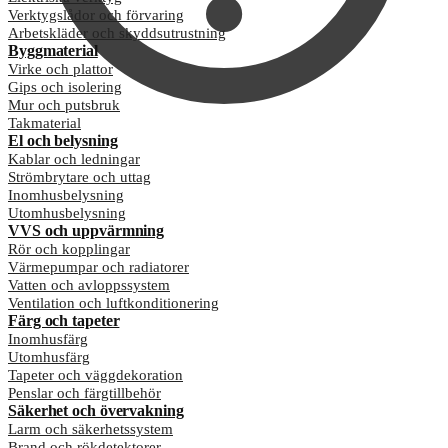
Verktygslådor och förvaring
Arbetskläder och skyddsutrustning
Byggmaterial
Virke och plattor
Gips och isolering
Mur och putsbruk
Takmaterial
El och belysning
Kablar och ledningar
Strömbrytare och uttag
Inomhusbelysning
Utomhusbelysning
VVS och uppvärmning
Rör och kopplingar
Värmepumpar och radiatorer
Vatten och avloppssystem
Ventilation och luftkonditionering
Färg och tapeter
Inomhusfärg
Utomhusfärg
Tapeter och väggdekoration
Penslar och färgtillbehör
Säkerhet och övervakning
Larm och säkerhetssystem
Brand och rökdetektorer