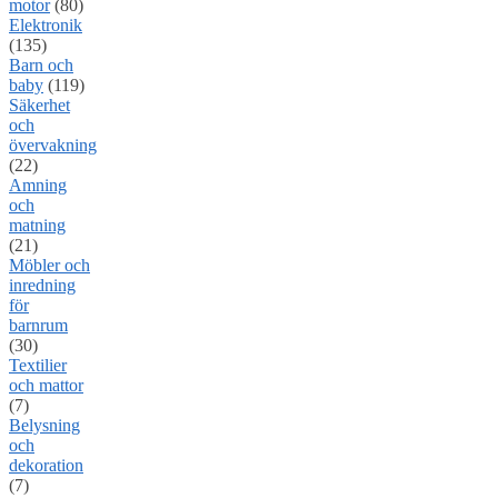
motor
(80)
Elektronik
(135)
Barn och
baby
(119)
Säkerhet
och
övervakning
(22)
Amning
och
matning
(21)
Möbler och
inredning
för
barnrum
(30)
Textilier
och mattor
(7)
Belysning
och
dekoration
(7)