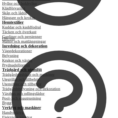
Hyllor och bokhyllor
Klädförvaring
Skåp och lådor
Hängare och krokar
Hemtextilier
Kuddar och kuddfodral
Täcken och överkast
Gardiner och persienner
Om oss
Mattor och mattläggningar
Inredning och dekoration
Väggdekorationer
Belysning
Krukor och växter
Prydnadsföremål
Trädgård och utemiljö
Trädgårdsredskap och maskiner
Utegrillar och tillbehör
Utemöbler och tillbehör
Trädgårdsbelysning och dekoration
Växthus och odlingslådor
Pool- och spautrustning
Bygg
Verktyg och maskiner
Handverktyg
Elektriska verktyg