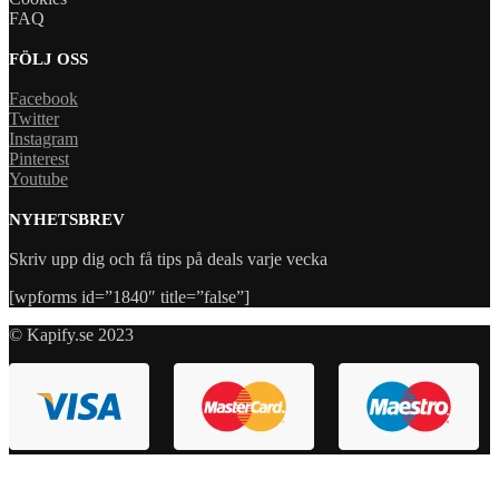
FAQ
FÖLJ OSS
Facebook
Twitter
Instagram
Pinterest
Youtube
NYHETSBREV
Skriv upp dig och få tips på deals varje vecka
[wpforms id=”1840″ title=”false”]
© Kapify.se 2023