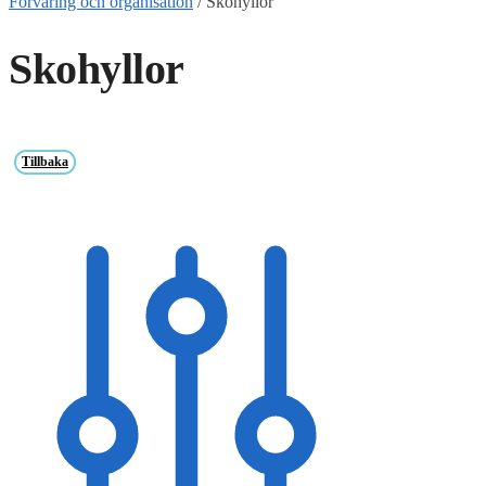
Förvaring och organisation
/
Skohyllor
Skohyllor
Tillbaka