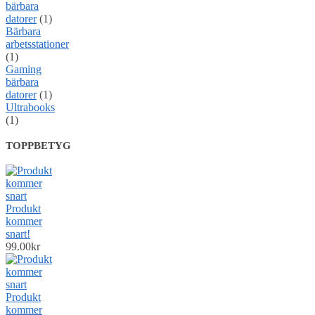
bärbara
datorer
(1)
Bärbara
arbetsstationer
(1)
Gaming
bärbara
datorer
(1)
Ultrabooks
(1)
TOPPBETYG
Produkt
kommer
snart!
99.00
kr
Produkt
kommer