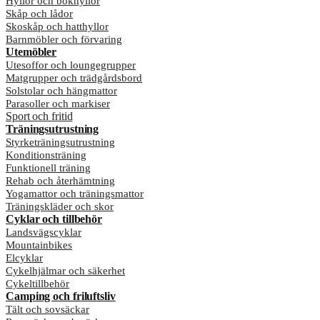
Hyllor och bokhyllor
Skåp och lådor
Skoskåp och hatthyllor
Barnmöbler och förvaring
Utemöbler
Utesoffor och loungegrupper
Matgrupper och trädgårdsbord
Solstolar och hängmattor
Parasoller och markiser
Sport och fritid
Träningsutrustning
Styrketräningsutrustning
Konditionsträning
Funktionell träning
Rehab och återhämtning
Yogamattor och träningsmattor
Träningskläder och skor
Cyklar och tillbehör
Landsvägscyklar
Mountainbikes
Elcyklar
Cykelhjälmar och säkerhet
Cykeltillbehör
Camping och friluftsliv
Tält och sovsäckar