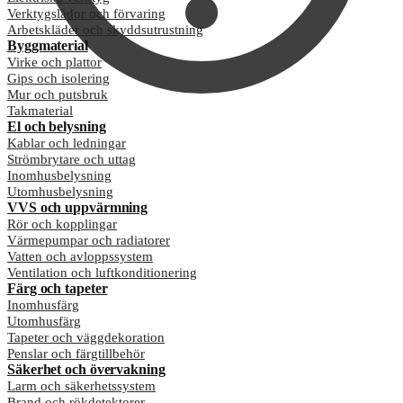
Verktygslådor och förvaring
Arbetskläder och skyddsutrustning
Byggmaterial
Virke och plattor
Gips och isolering
Mur och putsbruk
Takmaterial
El och belysning
Kablar och ledningar
Strömbrytare och uttag
Inomhusbelysning
Utomhusbelysning
VVS och uppvärmning
Rör och kopplingar
Värmepumpar och radiatorer
Vatten och avloppssystem
Ventilation och luftkonditionering
Färg och tapeter
Inomhusfärg
Utomhusfärg
Tapeter och väggdekoration
Penslar och färgtillbehör
Säkerhet och övervakning
Larm och säkerhetssystem
Brand och rökdetektorer