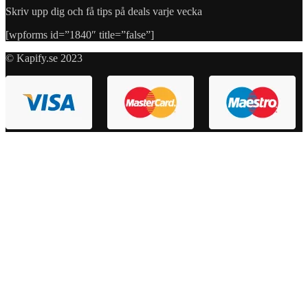
Skriv upp dig och få tips på deals varje vecka
[wpforms id=”1840″ title=”false”]
© Kapify.se 2023