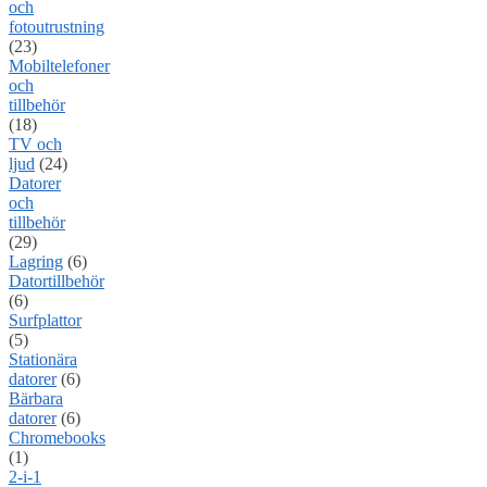
och
fotoutrustning
(23)
Mobiltelefoner
och
tillbehör
(18)
TV och
ljud
(24)
Datorer
och
tillbehör
(29)
Lagring
(6)
Datortillbehör
(6)
Surfplattor
(5)
Stationära
datorer
(6)
Bärbara
datorer
(6)
Chromebooks
(1)
2-i-1