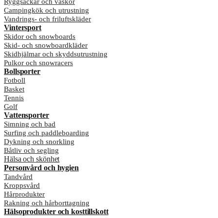
Ryggsäckar och väskor
Campingkök och utrustning
Vandrings- och friluftskläder
Vintersport
Skidor och snowboards
Skid- och snowboardkläder
Skidhjälmar och skyddsutrustning
Pulkor och snowracers
Bollsporter
Fotboll
Basket
Tennis
Golf
Vattensporter
Simning och bad
Surfing och paddleboarding
Dykning och snorkling
Båtliv och segling
Hälsa och skönhet
Personvård och hygien
Tandvård
Kroppsvård
Hårprodukter
Rakning och hårborttagning
Hälsoprodukter och kosttillskott