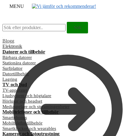
MENU
Sök
Sök
Sök
Sök
efter:
efter:
Blogg
Elektronik
Datorer och tillbehör
Bärbara datorer
Stationära datorer
Surfplattor
Datortillbehör
Lagring
TV och ljud
TV-apparater
Ljudsystem och högtalare
Hörlurar och headset
Mediaspelare och streamingenheter
Mobiltelefoner och tillbehör
Smartphones
Mobiltelefontillbehör
Smartklockor och wearables
Kameror och fotoutrustning