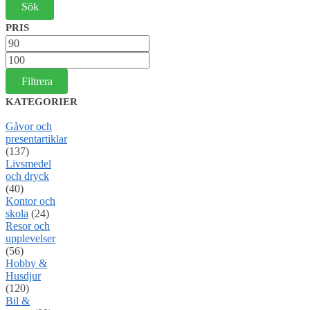
PRIS
Min
pris
Max
pris
Filtrera
KATEGORIER
Gåvor och
presentartiklar
(137)
Livsmedel
och dryck
(40)
Kontor och
skola
(24)
Resor och
upplevelser
(56)
Hobby &
Husdjur
(120)
Bil &