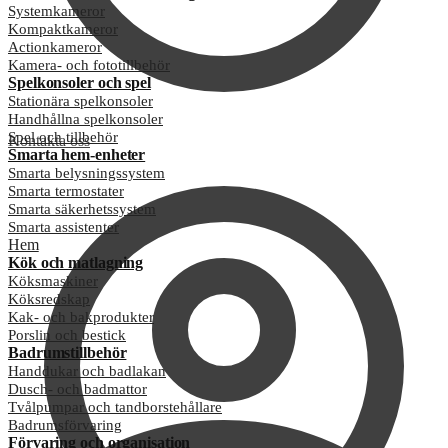
Systemkameror
Kompaktkameror
Actionkameror
Kamera- och fototillbehör
Spelkonsoler och spel
Stationära spelkonsoler
Handhållna spelkonsoler
Spel och tillbehör
Kontakta oss
Smarta hem-enheter
Smarta belysningssystem
Smarta termostater
Smarta säkerhetssystem
Smarta assistenter
Hem
Kök och matlagning
Köksmaskiner
Köksredskap
Kak- och bakprodukter
Porslin och bestick
Badrumstillbehör
Handdukar och badlakan
Dusch- och badmattor
Tvålpumpar och tandborstehållare
Badrumsförvaring
Förvaring och organisation