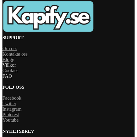
SUPPORT
Om oss
Kontakta oss
Blogg
Villkor
Cookies
FAQ
FÖLJ OSS
Facebook
Twitter
Instagram
Pinterest
Youtube
NYHETSBREV