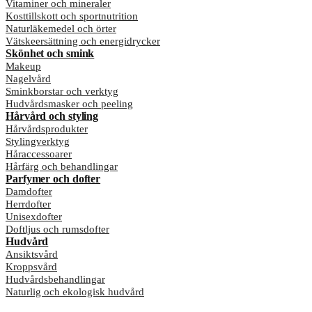
Vitaminer och mineraler
Kosttillskott och sportnutrition
Naturläkemedel och örter
Vätskeersättning och energidrycker
Skönhet och smink
Makeup
Nagelvård
Sminkborstar och verktyg
Hudvårdsmasker och peeling
Hårvård och styling
Hårvårdsprodukter
Stylingverktyg
Håraccessoarer
Hårfärg och behandlingar
Parfymer och dofter
Damdofter
Herrdofter
Unisexdofter
Doftljus och rumsdofter
Hudvård
Ansiktsvård
Kroppsvård
Hudvårdsbehandlingar
Naturlig och ekologisk hudvård