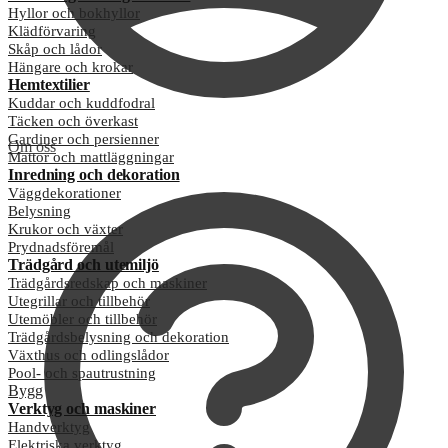
Hyllor och bokhyllor
Klädförvaring
Skåp och lådor
Hängare och krokar
Hemtextilier
Kuddar och kuddfodral
Täcken och överkast
Gardiner och persienner
Om oss
Mattor och mattläggningar
Inredning och dekoration
Väggdekorationer
Belysning
Krukor och växter
Prydnadsföremål
Trädgård och utemiljö
Trädgårdsredskap och maskiner
Utegrillar och tillbehör
Utemöbler och tillbehör
Trädgårdsbelysning och dekoration
Växthus och odlingslådor
Pool- och spautrustning
Bygg
Verktyg och maskiner
Handverktyg
Elektriska verktyg