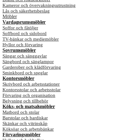
Kameror och övervakningsutrustning
Lås och säkerhetsbeslag
Möbler
Vardagsrumsmöbler
Soffor och fåtöljer
Soffbord och sidobord
TV-bänkar och mediemöbler
Hyllor och förvaring
Sovrumsmöbler
Sängar och sänggavlar
Sängbord och sänglampor
Garderober och klädförvaring
Sminkbord och speglar
Kontorsmöbler
Skrivbord och arbetsstationer
Kontorsstolar och arbetsstolar
Förvaring och organisation
Belysning och tillbehör
Köks- och matsalsmöbler
Matbord och stolar
Barstolar och bardiskar
Skänkar och vitrinskåp
Köksöar och arbetsbänkar
Förvaringsmöbler