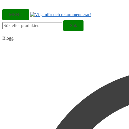
MENU
Sök
Sök
efter:
Blogg