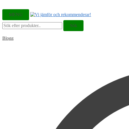
MENU
Sök
Sök
efter:
Blogg