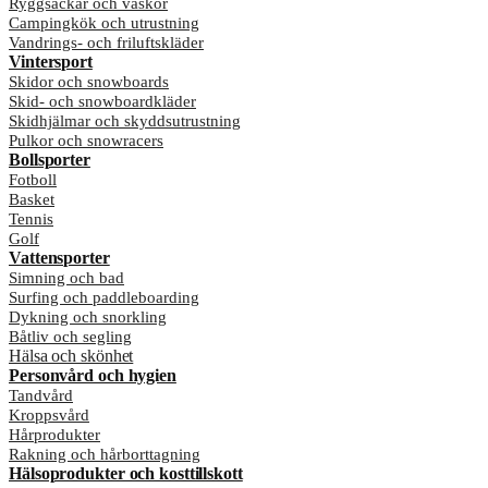
Ryggsäckar och väskor
Campingkök och utrustning
Vandrings- och friluftskläder
Vintersport
Skidor och snowboards
Skid- och snowboardkläder
Skidhjälmar och skyddsutrustning
Pulkor och snowracers
Bollsporter
Fotboll
Basket
Tennis
Golf
Vattensporter
Simning och bad
Surfing och paddleboarding
Dykning och snorkling
Båtliv och segling
Hälsa och skönhet
Personvård och hygien
Tandvård
Kroppsvård
Hårprodukter
Rakning och hårborttagning
Hälsoprodukter och kosttillskott