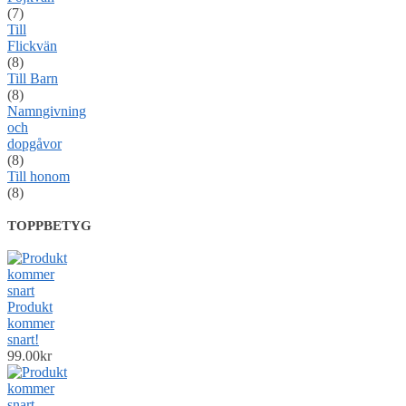
(7)
Till
Flickvän
(8)
Till Barn
(8)
Namngivning
och
dopgåvor
(8)
Till honom
(8)
TOPPBETYG
Produkt
kommer
snart!
99.00
kr