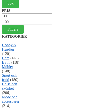
PRIS
Min
pris
Max
pris
Filtrera
KATEGORIER
Hobby &
Husdjur
(120)
Hem
(148)
Bygg
(118)
Möbler
(148)
Sport och
fritid
(180)
Hälsa och
skönhet
(206)
Mode och
accessoarer
(214)