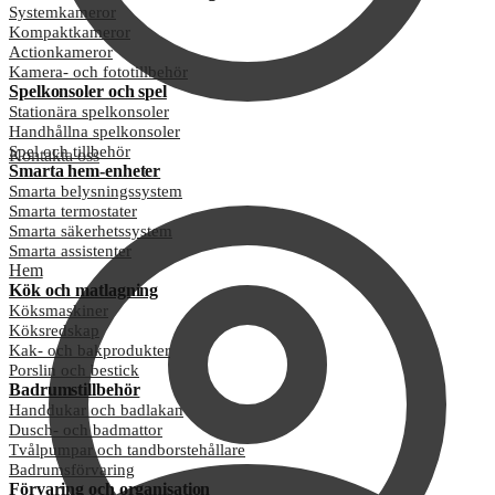
Systemkameror
Kompaktkameror
Actionkameror
Kamera- och fototillbehör
Spelkonsoler och spel
Stationära spelkonsoler
Handhållna spelkonsoler
Spel och tillbehör
Kontakta oss
Smarta hem-enheter
Smarta belysningssystem
Smarta termostater
Smarta säkerhetssystem
Smarta assistenter
Hem
Kök och matlagning
Köksmaskiner
Köksredskap
Kak- och bakprodukter
Porslin och bestick
Badrumstillbehör
Handdukar och badlakan
Dusch- och badmattor
Tvålpumpar och tandborstehållare
Badrumsförvaring
Förvaring och organisation