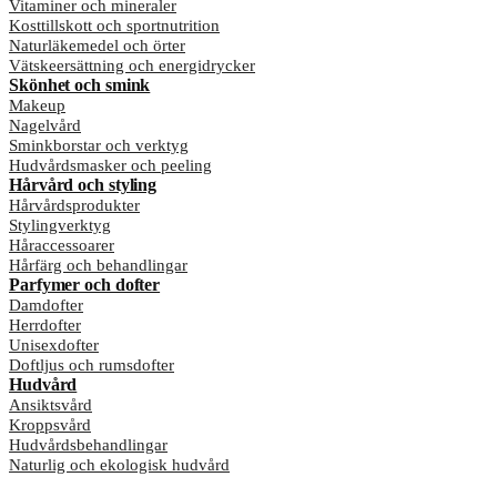
Vitaminer och mineraler
Kosttillskott och sportnutrition
Naturläkemedel och örter
Vätskeersättning och energidrycker
Skönhet och smink
Makeup
Nagelvård
Sminkborstar och verktyg
Hudvårdsmasker och peeling
Hårvård och styling
Hårvårdsprodukter
Stylingverktyg
Håraccessoarer
Hårfärg och behandlingar
Parfymer och dofter
Damdofter
Herrdofter
Unisexdofter
Doftljus och rumsdofter
Hudvård
Ansiktsvård
Kroppsvård
Hudvårdsbehandlingar
Naturlig och ekologisk hudvård