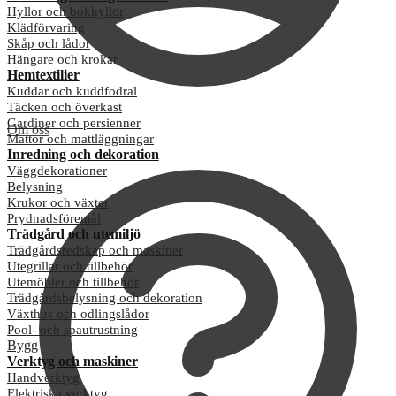
Hyllor och bokhyllor
Klädförvaring
Skåp och lådor
Hängare och krokar
Hemtextilier
Kuddar och kuddfodral
Täcken och överkast
Gardiner och persienner
Om oss
Mattor och mattläggningar
Inredning och dekoration
Väggdekorationer
Belysning
Krukor och växter
Prydnadsföremål
Trädgård och utemiljö
Trädgårdsredskap och maskiner
Utegrillar och tillbehör
Utemöbler och tillbehör
Trädgårdsbelysning och dekoration
Växthus och odlingslådor
Pool- och spautrustning
Bygg
Verktyg och maskiner
Handverktyg
Elektriska verktyg