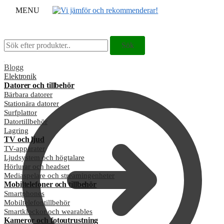
MENU
Sök
Sök
Sök
Sök
efter:
efter:
Blogg
Elektronik
Datorer och tillbehör
Bärbara datorer
Stationära datorer
Surfplattor
Datortillbehör
Lagring
TV och ljud
TV-apparater
Ljudsystem och högtalare
Hörlurar och headset
Mediaspelare och streamingenheter
Mobiltelefoner och tillbehör
Smartphones
Mobiltelefontillbehör
Smartklockor och wearables
Kameror och fotoutrustning