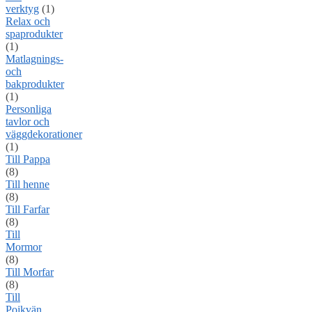
verktyg
(1)
Relax och
spaprodukter
(1)
Matlagnings-
och
bakprodukter
(1)
Personliga
tavlor och
väggdekorationer
(1)
Till Pappa
(8)
Till henne
(8)
Till Farfar
(8)
Till
Mormor
(8)
Till Morfar
(8)
Till
Pojkvän