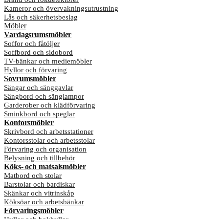
Kameror och övervakningsutrustning
Lås och säkerhetsbeslag
Möbler
Vardagsrumsmöbler
Soffor och fåtöljer
Soffbord och sidobord
TV-bänkar och mediemöbler
Hyllor och förvaring
Sovrumsmöbler
Sängar och sänggavlar
Sängbord och sänglampor
Garderober och klädförvaring
Sminkbord och speglar
Kontorsmöbler
Skrivbord och arbetsstationer
Kontorsstolar och arbetsstolar
Förvaring och organisation
Belysning och tillbehör
Köks- och matsalsmöbler
Matbord och stolar
Barstolar och bardiskar
Skänkar och vitrinskåp
Köksöar och arbetsbänkar
Förvaringsmöbler