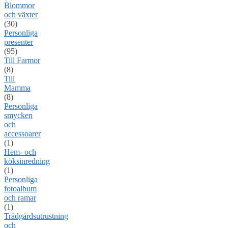
Blommor
och växter
(30)
Personliga
presenter
(95)
Till Farmor
(8)
Till
Mamma
(8)
Personliga
smycken
och
accessoarer
(1)
Hem- och
köksinredning
(1)
Personliga
fotoalbum
och ramar
(1)
Trädgårdsutrustning
och