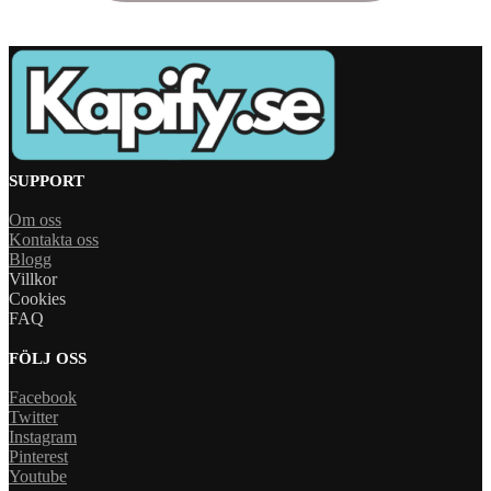
SUPPORT
Om oss
Kontakta oss
Blogg
Villkor
Cookies
FAQ
FÖLJ OSS
Facebook
Twitter
Instagram
Pinterest
Youtube