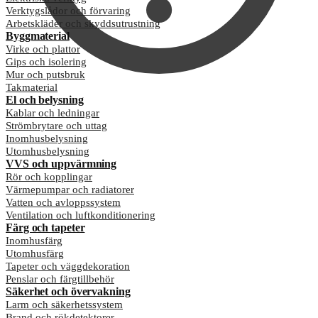
Verktygslådor och förvaring
Arbetskläder och skyddsutrustning
Byggmaterial
Virke och plattor
Gips och isolering
Mur och putsbruk
Takmaterial
El och belysning
Kablar och ledningar
Strömbrytare och uttag
Inomhusbelysning
Utomhusbelysning
VVS och uppvärmning
Rör och kopplingar
Värmepumpar och radiatorer
Vatten och avloppssystem
Ventilation och luftkonditionering
Färg och tapeter
Inomhusfärg
Utomhusfärg
Tapeter och väggdekoration
Penslar och färgtillbehör
Säkerhet och övervakning
Larm och säkerhetssystem
Brand och rökdetektorer