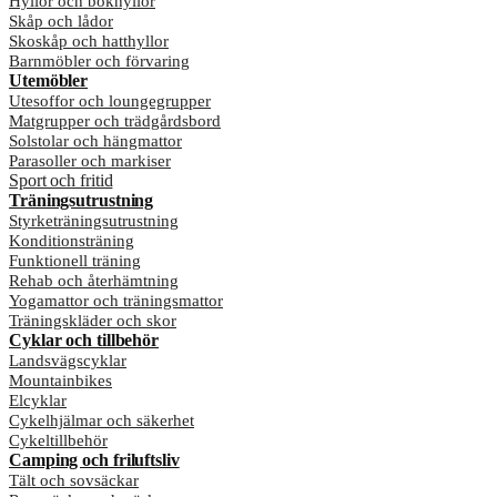
Hyllor och bokhyllor
Skåp och lådor
Skoskåp och hatthyllor
Barnmöbler och förvaring
Utemöbler
Utesoffor och loungegrupper
Matgrupper och trädgårdsbord
Solstolar och hängmattor
Parasoller och markiser
Sport och fritid
Träningsutrustning
Styrketräningsutrustning
Konditionsträning
Funktionell träning
Rehab och återhämtning
Yogamattor och träningsmattor
Träningskläder och skor
Cyklar och tillbehör
Landsvägscyklar
Mountainbikes
Elcyklar
Cykelhjälmar och säkerhet
Cykeltillbehör
Camping och friluftsliv
Tält och sovsäckar