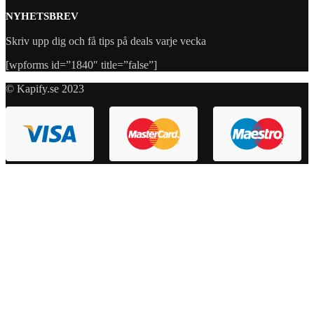
NYHETSBREV
Skriv upp dig och få tips på deals varje vecka
[wpforms id=”1840″ title=”false”]
© Kapify.se 2023