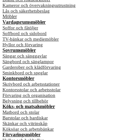
Kameror och övervakningsutrustning
Lås och säkerhetsbeslag
Möbler
Vardagsrumsmöbler
Soffor och fåtöljer
Soffbord och sidobord
TV-bänkar och mediemöbler
Hyllor och förvaring
Sovrumsmöbler
Sängar och sänggavlar
Sängbord och sänglampor
Garderober och klädförvaring
Sminkbord och speglar
Kontorsmöbler
Skrivbord och arbetsstationer
Kontorsstolar och arbetsstolar
Förvaring och organisation
Belysning och tillbehör
Köks- och matsalsmöbler
Matbord och stolar
Barstolar och bardiskar
Skänkar och vitrinskåp
Köksöar och arbetsbänkar
Förvaringsmöbler