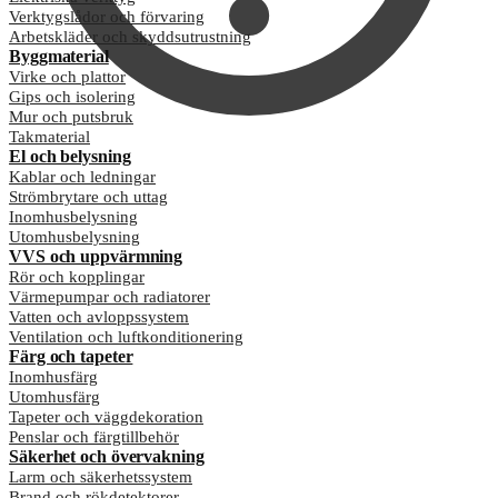
Verktygslådor och förvaring
Arbetskläder och skyddsutrustning
Byggmaterial
Virke och plattor
Gips och isolering
Mur och putsbruk
Takmaterial
El och belysning
Kablar och ledningar
Strömbrytare och uttag
Inomhusbelysning
Utomhusbelysning
VVS och uppvärmning
Rör och kopplingar
Värmepumpar och radiatorer
Vatten och avloppssystem
Ventilation och luftkonditionering
Färg och tapeter
Inomhusfärg
Utomhusfärg
Tapeter och väggdekoration
Penslar och färgtillbehör
Säkerhet och övervakning
Larm och säkerhetssystem
Brand och rökdetektorer