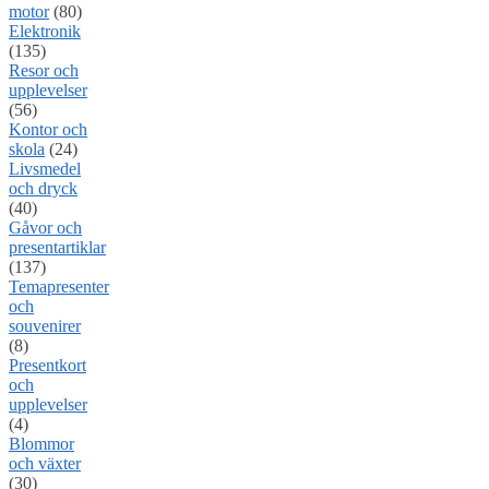
motor
(80)
Elektronik
(135)
Resor och
upplevelser
(56)
Kontor och
skola
(24)
Livsmedel
och dryck
(40)
Gåvor och
presentartiklar
(137)
Temapresenter
och
souvenirer
(8)
Presentkort
och
upplevelser
(4)
Blommor
och växter
(30)