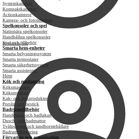
Systemkameror
Kompaktkameror
Actionkameror
Kamera- och fototillbehör
Spelkonsoler och spel
Stationära spelkonsoler
Handhållna spelkonsoler
Spel och tillbehör
Kontakta oss
Smarta hem-enheter
Smarta belysningssystem
Smarta termostater
Smarta säkerhetssystem
Smarta assistenter
Hem
Kök och matlagning
Köksmaskiner
Köksredskap
Kak- och bakprodukter
Porslin och bestick
Badrumstillbehör
Handdukar och badlakan
Dusch- och badmattor
Tvålpumpar och tandborstehållare
Badrumsförvaring
Förvaring och organisation