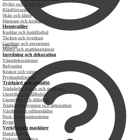
Hyllor och bokhyllor
Klädförvaring
Skåp och lådor
Hängare och krokar
Hemtextilier
Kuddar och kuddfodral
Täcken och överkast
Gardiner och persienner
Om oss
Mattor och mattläggningar
Inredning och dekoration
Väggdekorationer
Belysning
Krukor och växter
Prydnadsföremål
Trädgård och utemiljö
Trädgårdsredskap och maskiner
Utegrillar och tillbehör
Utemöbler och tillbehör
Trädgårdsbelysning och dekoration
Växthus och odlingslådor
Pool- och spautrustning
Bygg
Verktyg och maskiner
Handverktyg
Elektriska verktyg