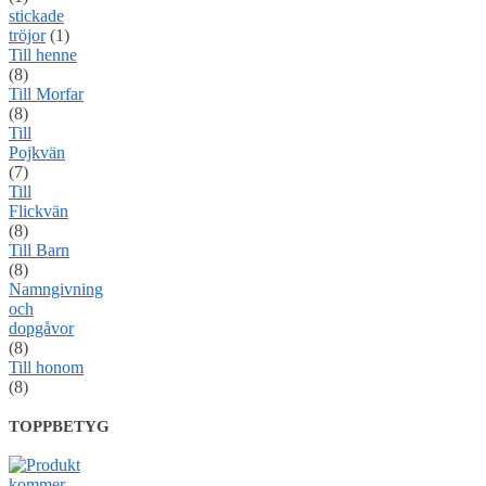
stickade
tröjor
(1)
Till henne
(8)
Till Morfar
(8)
Till
Pojkvän
(7)
Till
Flickvän
(8)
Till Barn
(8)
Namngivning
och
dopgåvor
(8)
Till honom
(8)
TOPPBETYG