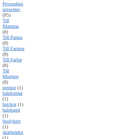
Personliga
presenter
(95)
Till
Mamma
(8)
Till Pappa
(8)
Till Farmor
(8)
Till Farfar
(8)
Till
Mormor
(8)
pennor
(1)
bakformar
(1)
brickor
(1)
halsband
(1)
ljuslyktor
(1)
skärbrädor
(1)