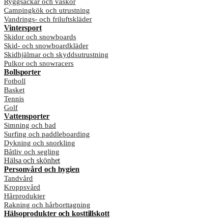
Ryggsäckar och väskor
Campingkök och utrustning
Vandrings- och friluftskläder
Vintersport
Skidor och snowboards
Skid- och snowboardkläder
Skidhjälmar och skyddsutrustning
Pulkor och snowracers
Bollsporter
Fotboll
Basket
Tennis
Golf
Vattensporter
Simning och bad
Surfing och paddleboarding
Dykning och snorkling
Båtliv och segling
Hälsa och skönhet
Personvård och hygien
Tandvård
Kroppsvård
Hårprodukter
Rakning och hårborttagning
Hälsoprodukter och kosttillskott