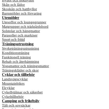
Hyllor och bokhyllor
Skåp och lådor
Skoskåp och hatthyllor
Barnmöbler och förvaring
Utemöbler
Utesoffor och loungegrupper
Matgrupper och trädgårdsbord
Solstolar och hängmattor
Parasoller och markiser
Sport och fritid
Träningsutrustning
Styrketräningsutrustning
Konditionsträning
Funktionell träning
Rehab och återhämtning
Yogamattor och träningsmattor
Träningskläder och skor
Cyklar och tillbehör
Landsvägscyklar
Mountainbikes
Elcyklar
Cykelhjälmar och säkerhet
Cykeltillbehör
Camping och friluftsliv
Tält och sovsäckar