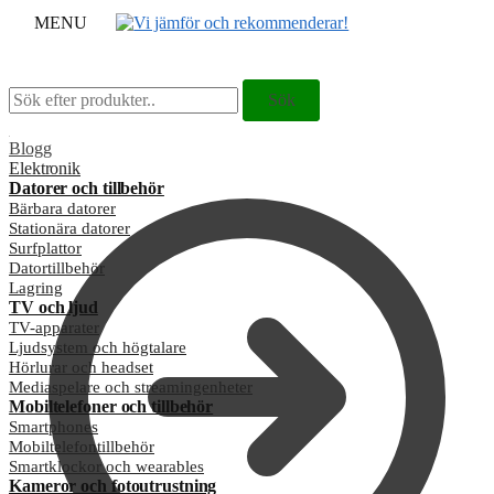
MENU
Sök
Sök
Sök
Sök
efter:
efter:
Blogg
Elektronik
Datorer och tillbehör
Bärbara datorer
Stationära datorer
Surfplattor
Datortillbehör
Lagring
TV och ljud
TV-apparater
Ljudsystem och högtalare
Hörlurar och headset
Mediaspelare och streamingenheter
Mobiltelefoner och tillbehör
Smartphones
Mobiltelefontillbehör
Smartklockor och wearables
Kameror och fotoutrustning