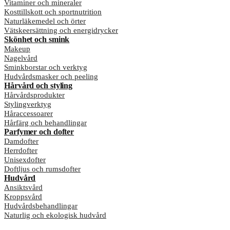
Vitaminer och mineraler
Kosttillskott och sportnutrition
Naturläkemedel och örter
Vätskeersättning och energidrycker
Skönhet och smink
Makeup
Nagelvård
Sminkborstar och verktyg
Hudvårdsmasker och peeling
Hårvård och styling
Hårvårdsprodukter
Stylingverktyg
Håraccessoarer
Hårfärg och behandlingar
Parfymer och dofter
Damdofter
Herrdofter
Unisexdofter
Doftljus och rumsdofter
Hudvård
Ansiktsvård
Kroppsvård
Hudvårdsbehandlingar
Naturlig och ekologisk hudvård