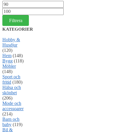
Min
pris
Max
pris
Filtrera
KATEGORIER
Hobby &
Husdjur
(120)
Hem
(148)
Bygg
(118)
Möbler
(148)
Sport och
fritid
(180)
Hälsa och
skönhet
(206)
Mode och
accessoarer
(214)
Barn och
baby
(119)
Bil &