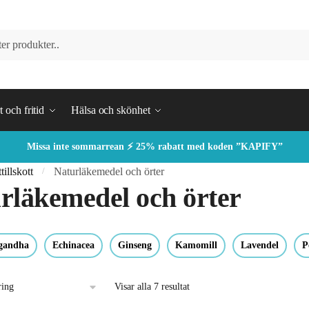
 och fritid
Hälsa och skönhet
Missa inte sommarrean ⚡ 25% rabatt med koden ”KAPIFY”
illskott
Naturläkemedel och örter
/
rläkemedel och örter
gandha
Echinacea
Ginseng
Kamomill
Lavendel
P
Visar alla 7 resultat