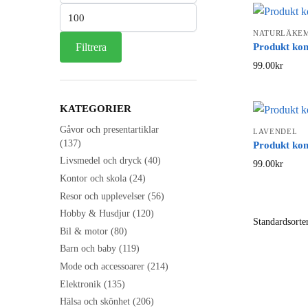
Max
pris
NATURLÄKEM
Produkt ko
Filtrera
99.00
kr
KATEGORIER
Gåvor och presentartiklar
LAVENDEL
(137)
Produkt ko
Livsmedel och dryck
(40)
99.00
kr
Kontor och skola
(24)
Resor och upplevelser
(56)
Hobby & Husdjur
(120)
Bil & motor
(80)
Barn och baby
(119)
Mode och accessoarer
(214)
Elektronik
(135)
Hälsa och skönhet
(206)