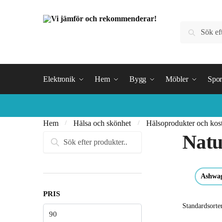
Hoppa
Hoppa
till
till
Sök
navigering
innehåll
Sök
efter:
Elektronik
Hem
Bygg
Möbler
Sport
Hem
Hälsa och skönhet
Hälsoprodukter och kostt
/
/
Natu
Sök
efter:
Ashwa
PRIS
Min
pris