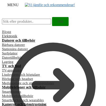
MENU
Sök
Sök
Sök
Sök
efter:
efter:
Blogg
Elektronik
Datorer och tillbehör
Bärbara datorer
Stationära datorer
Surfplattor
Datortillbehör
Lagring
TV och ljud
TV-apparater
Ljudsystem och högtalare
Hörlurar och headset
Mediaspelare och streamingenheter
Mobiltelefoner och tillbehör
Smartphones
Mobiltelefontillbehör
Smartklockor och wearables
Kameror och fotoutrustning