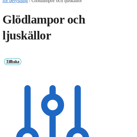
för belysning
/
Glödlampor och ljuskällor
Glödlampor och
ljuskällor
Tillbaka