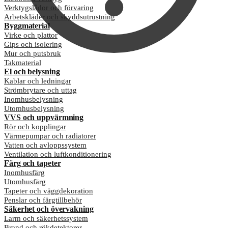
Verktygslådor och förvaring
Arbetskläder och skyddsutrustning
Byggmaterial
Virke och plattor
Gips och isolering
Mur och putsbruk
Takmaterial
El och belysning
Kablar och ledningar
Strömbrytare och uttag
Inomhusbelysning
Utomhusbelysning
VVS och uppvärmning
Rör och kopplingar
Värmepumpar och radiatorer
Vatten och avloppssystem
Ventilation och luftkonditionering
Färg och tapeter
Inomhusfärg
Utomhusfärg
Tapeter och väggdekoration
Penslar och färgtillbehör
Säkerhet och övervakning
Larm och säkerhetssystem
Brand och rökdetektorer