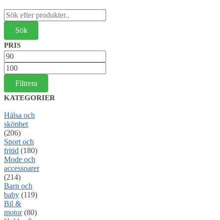
Sök
efter:
PRIS
Min
pris
Max
pris
Filtrera
KATEGORIER
Hälsa och
skönhet
(206)
Sport och
fritid
(180)
Mode och
accessoarer
(214)
Barn och
baby
(119)
Bil &
motor
(80)