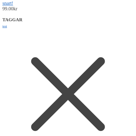
snart!
99.00
kr
TAGGAR
test