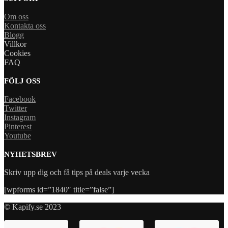
Om oss
Kontakta oss
Blogg
Villkor
Cookies
FAQ
FÖLJ OSS
Facebook
Twitter
Instagram
Pinterest
Youtube
NYHETSBREV
Skriv upp dig och få tips på deals varje vecka
[wpforms id=”1840″ title=”false”]
© Kapify.se 2023