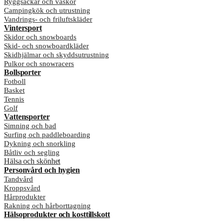
Ryggsäckar och väskor
Campingkök och utrustning
Vandrings- och friluftskläder
Vintersport
Skidor och snowboards
Skid- och snowboardkläder
Skidhjälmar och skyddsutrustning
Pulkor och snowracers
Bollsporter
Fotboll
Basket
Tennis
Golf
Vattensporter
Simning och bad
Surfing och paddleboarding
Dykning och snorkling
Båtliv och segling
Hälsa och skönhet
Personvård och hygien
Tandvård
Kroppsvård
Hårprodukter
Rakning och hårborttagning
Hälsoprodukter och kosttillskott