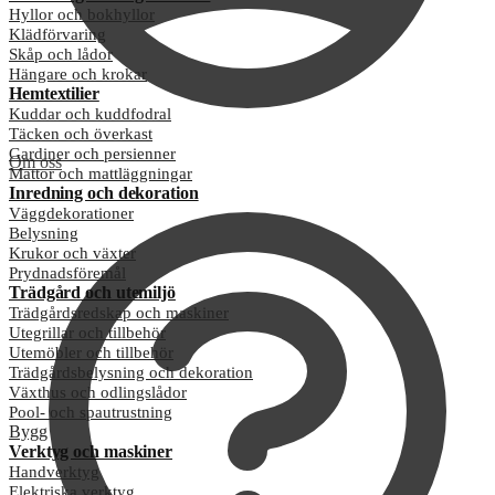
Hyllor och bokhyllor
Klädförvaring
Skåp och lådor
Hängare och krokar
Hemtextilier
Kuddar och kuddfodral
Täcken och överkast
Gardiner och persienner
Om oss
Mattor och mattläggningar
Inredning och dekoration
Väggdekorationer
Belysning
Krukor och växter
Prydnadsföremål
Trädgård och utemiljö
Trädgårdsredskap och maskiner
Utegrillar och tillbehör
Utemöbler och tillbehör
Trädgårdsbelysning och dekoration
Växthus och odlingslådor
Pool- och spautrustning
Bygg
Verktyg och maskiner
Handverktyg
Elektriska verktyg