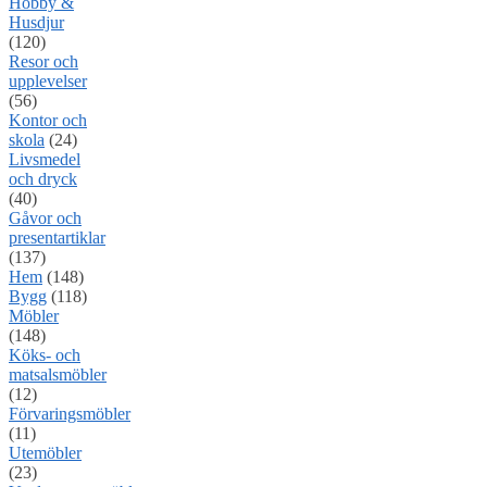
Hobby &
Husdjur
(120)
Resor och
upplevelser
(56)
Kontor och
skola
(24)
Livsmedel
och dryck
(40)
Gåvor och
presentartiklar
(137)
Hem
(148)
Bygg
(118)
Möbler
(148)
Köks- och
matsalsmöbler
(12)
Förvaringsmöbler
(11)
Utemöbler
(23)