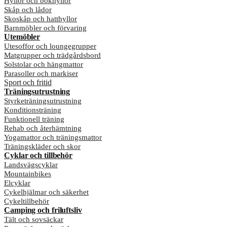
Hyllor och bokhyllor
Skåp och lådor
Skoskåp och hatthyllor
Barnmöbler och förvaring
Utemöbler
Utesoffor och loungegrupper
Matgrupper och trädgårdsbord
Solstolar och hängmattor
Parasoller och markiser
Sport och fritid
Träningsutrustning
Styrketräningsutrustning
Konditionsträning
Funktionell träning
Rehab och återhämtning
Yogamattor och träningsmattor
Träningskläder och skor
Cyklar och tillbehör
Landsvägscyklar
Mountainbikes
Elcyklar
Cykelhjälmar och säkerhet
Cykeltillbehör
Camping och friluftsliv
Tält och sovsäckar