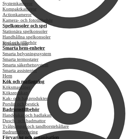
Systemkameror
Kompaktkameror
Actionkameror
Kamera- och fototillbehör
Spelkonsoler och spel
Stationära spelkonsoler
Handhållna spelkonsoler
Spel och tillbehör
Kontakta oss
Smarta hem-enheter
Smarta belysningssystem
Smarta termostater
Smarta säkerhetssystem
Smarta assistenter
Hem
Kök och matlagning
Köksmaskiner
Köksredskap
Kak- och bakprodukter
Porslin och bestick
Badrumstillbehör
Handdukar och badlakan
Dusch- och badmattor
Tvålpumpar och tandborstehållare
Badrumsförvaring
Förvaring och organisation