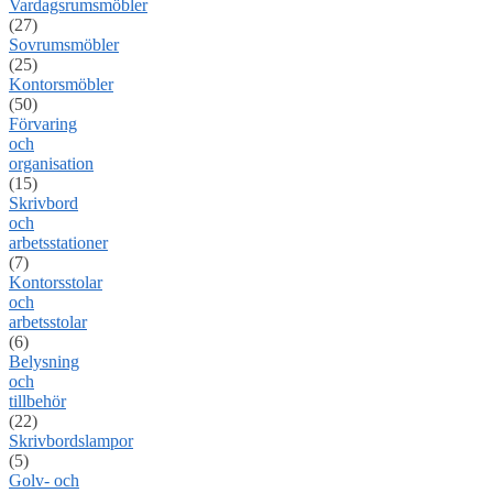
Vardagsrumsmöbler
(27)
Sovrumsmöbler
(25)
Kontorsmöbler
(50)
Förvaring
och
organisation
(15)
Skrivbord
och
arbetsstationer
(7)
Kontorsstolar
och
arbetsstolar
(6)
Belysning
och
tillbehör
(22)
Skrivbordslampor
(5)
Golv- och