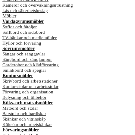
Kameror och övervakningsutrustning
Lås och säkerhetsbeslag
Möbler
Vardagsrumsmöbler
Soffor och fåtöljer
Soffbord och sidobord
TV-bänkar och mediemöbler
Hyllor och förvaring
Sovrumsmöbler
Sängar och sänggavlar
Sängbord och sänglampor
Garderober och klädförvaring
Sminkbord och speglar
Kontorsmöbler
Skrivbord och arbetsstationer
Kontorsstolar och arbetsstolar
Förvaring och organisation
Belysning och tillbehör
Köks- och matsalsmöbler
Matbord och stolar
Barstolar och bardiskar
Skänkar och vitrinskåp
Köksöar och arbetsbänkar
Förvaringsmöbler