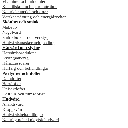
Vitaminer och mineraler
Kosttillskott och sportnutrition
Naturläkemedel och örter
Vätskeersättning och energidrycker
Skönhet och smink
Makeup
Nagelvård
Sminkborstar och verktyg
Hudvårdsmasker och peeling
Hårvård och styling
Hårvårdsprodukter
Stylingverktyg
Håraccessoarer
Hårfärg och behandlingar
Parfymer och dofter
Damdofter
Herrdofter
Unisexdofter
Doftljus och rumsdofter
Hudvård
Ansiktsvård
Kroppsvård
Hudvårdsbehandlingar
Naturlig och ekologisk hudvård