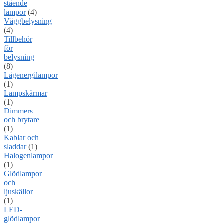
stående
lampor
(4)
Väggbelysning
(4)
Tillbehör
för
belysning
(8)
Lågenergilampor
(1)
Lampskärmar
(1)
Dimmers
och brytare
(1)
Kablar och
sladdar
(1)
Halogenlampor
(1)
Glödlampor
och
ljuskällor
(1)
LED-
glödlampor