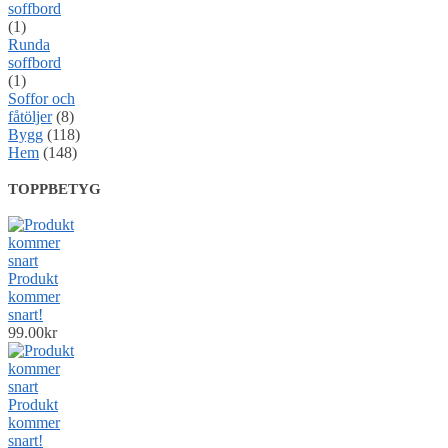
soffbord
(1)
Runda
soffbord
(1)
Soffor och
fåtöljer
(8)
Bygg
(118)
Hem
(148)
TOPPBETYG
Produkt
kommer
snart!
99.00
kr
Produkt
kommer
snart!