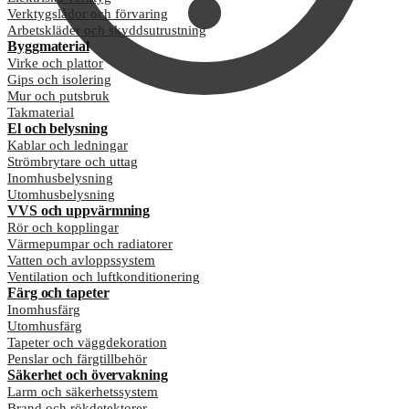
Verktygslådor och förvaring
Arbetskläder och skyddsutrustning
Byggmaterial
Virke och plattor
Gips och isolering
Mur och putsbruk
Takmaterial
El och belysning
Kablar och ledningar
Strömbrytare och uttag
Inomhusbelysning
Utomhusbelysning
VVS och uppvärmning
Rör och kopplingar
Värmepumpar och radiatorer
Vatten och avloppssystem
Ventilation och luftkonditionering
Färg och tapeter
Inomhusfärg
Utomhusfärg
Tapeter och väggdekoration
Penslar och färgtillbehör
Säkerhet och övervakning
Larm och säkerhetssystem
Brand och rökdetektorer