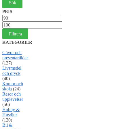
PRIS
Min
pris
Max
pris
Filtrera
KATEGORIER
Gåvor och
presentartiklar
(137)
Livsmedel
och dryck
(40)
Kontor och
skola
(24)
Resor och
upplevelser
(56)
Hobby &
Husdjur
(120)
Bil &