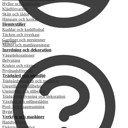
Hyllor och bokhyllor
Klädförvaring
Skåp och lådor
Hängare och krokar
Hemtextilier
Kuddar och kuddfodral
Täcken och överkast
Gardiner och persienner
Om oss
Mattor och mattläggningar
Inredning och dekoration
Väggdekorationer
Belysning
Krukor och växter
Prydnadsföremål
Trädgård och utemiljö
Trädgårdsredskap och maskiner
Utegrillar och tillbehör
Utemöbler och tillbehör
Trädgårdsbelysning och dekoration
Växthus och odlingslådor
Pool- och spautrustning
Bygg
Verktyg och maskiner
Handverktyg
Elektriska verktyg