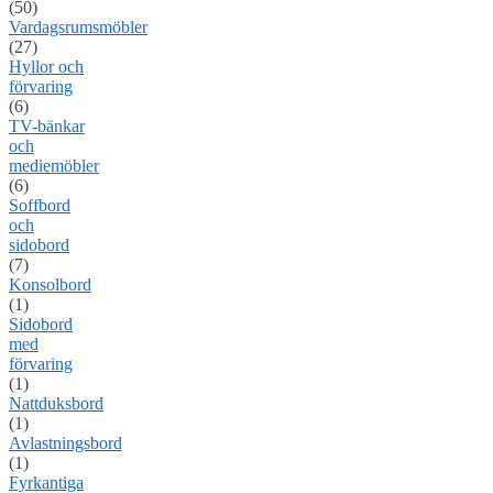
(50)
Vardagsrumsmöbler
(27)
Hyllor och
förvaring
(6)
TV-bänkar
och
mediemöbler
(6)
Soffbord
och
sidobord
(7)
Konsolbord
(1)
Sidobord
med
förvaring
(1)
Nattduksbord
(1)
Avlastningsbord
(1)
Fyrkantiga