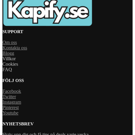
SUPPORT
Om oss
Kontakta oss
Blogg
Villkor
Cookies
FAQ
FÖLJ OSS
Facebook
Twitter
Instagram
Pinterest
Youtube
NYHETSBREV
Skriv upp dig och få tips på deals varje vecka