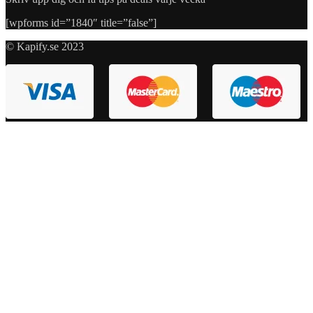
[wpforms id=”1840″ title=”false”]
© Kapify.se 2023