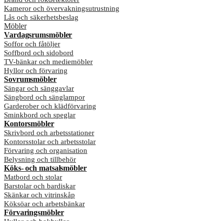
Kameror och övervakningsutrustning
Lås och säkerhetsbeslag
Möbler
Vardagsrumsmöbler
Soffor och fåtöljer
Soffbord och sidobord
TV-bänkar och mediemöbler
Hyllor och förvaring
Sovrumsmöbler
Sängar och sänggavlar
Sängbord och sänglampor
Garderober och klädförvaring
Sminkbord och speglar
Kontorsmöbler
Skrivbord och arbetsstationer
Kontorsstolar och arbetsstolar
Förvaring och organisation
Belysning och tillbehör
Köks- och matsalsmöbler
Matbord och stolar
Barstolar och bardiskar
Skänkar och vitrinskåp
Köksöar och arbetsbänkar
Förvaringsmöbler