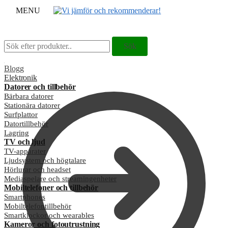
MENU
Sök
Sök
Sök
Sök
efter:
efter:
Blogg
Elektronik
Datorer och tillbehör
Bärbara datorer
Stationära datorer
Surfplattor
Datortillbehör
Lagring
TV och ljud
TV-apparater
Ljudsystem och högtalare
Hörlurar och headset
Mediaspelare och streamingenheter
Mobiltelefoner och tillbehör
Smartphones
Mobiltelefontillbehör
Smartklockor och wearables
Kameror och fotoutrustning