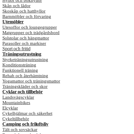
Hyllor och bokhyllor
Skåp och lådor
Skoskåp och hatthyllor
Barnmöbler och förvaring
Utemöbler
Utesoffor och loungegrupper
Matgrupper och trädgårdsbord
Solstolar och hängmattor
Parasoller och markiser
Sport och fritid
Träningsutrustning
Styrketräningsutrustning
Konditionsträning
Funktionell träning
Rehab och återhämtning
Yogamattor och träningsmattor
Träningskläder och skor
Cyklar och tillbehör
Landsvägscyklar
Mountainbikes
Elcyklar
Cykelhjälmar och säkerhet
Cykeltillbehör
Camping och friluftsliv
Tält och sovsäckar