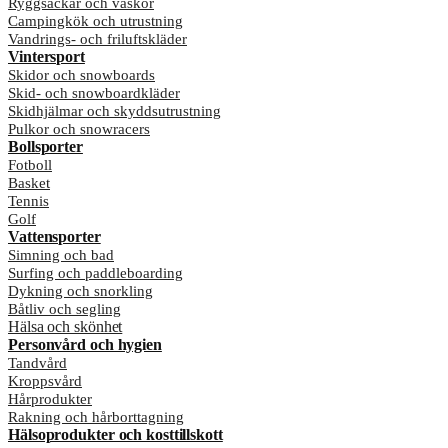
Ryggsäckar och väskor
Campingkök och utrustning
Vandrings- och friluftskläder
Vintersport
Skidor och snowboards
Skid- och snowboardkläder
Skidhjälmar och skyddsutrustning
Pulkor och snowracers
Bollsporter
Fotboll
Basket
Tennis
Golf
Vattensporter
Simning och bad
Surfing och paddleboarding
Dykning och snorkling
Båtliv och segling
Hälsa och skönhet
Personvård och hygien
Tandvård
Kroppsvård
Hårprodukter
Rakning och hårborttagning
Hälsoprodukter och kosttillskott