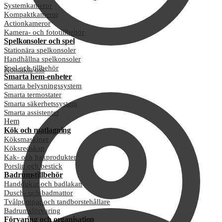
Systemkameror
Kompaktkameror
Actionkameror
Kamera- och fototillbehör
Spelkonsoler och spel
Stationära spelkonsoler
Handhållna spelkonsoler
Spel och tillbehör
Kontakta oss
Smarta hem-enheter
Smarta belysningssystem
Smarta termostater
Smarta säkerhetssystem
Smarta assistenter
Hem
Kök och matlagning
Köksmaskiner
Köksredskap
Kak- och bakprodukter
Porslin och bestick
Badrumstillbehör
Handdukar och badlakan
Dusch- och badmattor
Tvålpumpar och tandborstehållare
Badrumsförvaring
Förvaring och organisation