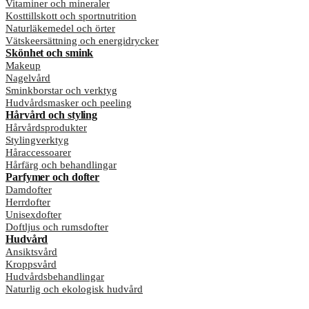
Vitaminer och mineraler
Kosttillskott och sportnutrition
Naturläkemedel och örter
Vätskeersättning och energidrycker
Skönhet och smink
Makeup
Nagelvård
Sminkborstar och verktyg
Hudvårdsmasker och peeling
Hårvård och styling
Hårvårdsprodukter
Stylingverktyg
Håraccessoarer
Hårfärg och behandlingar
Parfymer och dofter
Damdofter
Herrdofter
Unisexdofter
Doftljus och rumsdofter
Hudvård
Ansiktsvård
Kroppsvård
Hudvårdsbehandlingar
Naturlig och ekologisk hudvård