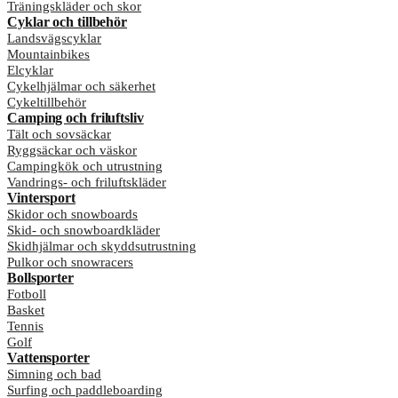
Träningskläder och skor
Cyklar och tillbehör
Landsvägscyklar
Mountainbikes
Elcyklar
Cykelhjälmar och säkerhet
Cykeltillbehör
Camping och friluftsliv
Tält och sovsäckar
Ryggsäckar och väskor
Campingkök och utrustning
Vandrings- och friluftskläder
Vintersport
Skidor och snowboards
Skid- och snowboardkläder
Skidhjälmar och skyddsutrustning
Pulkor och snowracers
Bollsporter
Fotboll
Basket
Tennis
Golf
Vattensporter
Simning och bad
Surfing och paddleboarding