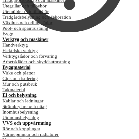
Trädgårdsredskap och maskiner
Utegrillar och tillbehör
Utemöbler och tillbehör
Trädgårdsbelysning och dekoration
Växthus och odlingslådor
Pool- och spautrustning
Bygg
Verktyg och maskiner
Handverktyg
Elektriska verktyg
Verktygslådor och förvaring
Arbetskläder och skyddsutrustning
Byggmaterial
Virke och plattor
Gips och isolering
Mur och putsbruk
Takmaterial
El och belysning
Kablar och ledningar
Strömbrytare och uttag
Inomhusbelysning
Utomhusbelysning
VVS och uppvärmning
Rör och kopplingar
Värmepumpar och radiatorer