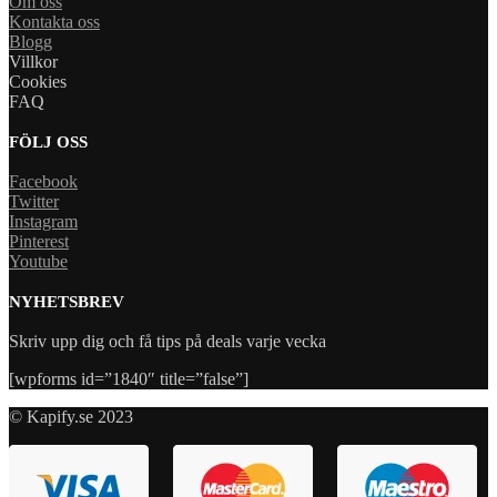
Om oss
Kontakta oss
Blogg
Villkor
Cookies
FAQ
FÖLJ OSS
Facebook
Twitter
Instagram
Pinterest
Youtube
NYHETSBREV
Skriv upp dig och få tips på deals varje vecka
[wpforms id=”1840″ title=”false”]
© Kapify.se 2023