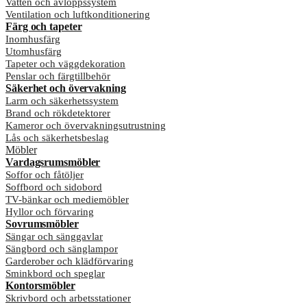
Vatten och avloppssystem
Ventilation och luftkonditionering
Färg och tapeter
Inomhusfärg
Utomhusfärg
Tapeter och väggdekoration
Penslar och färgtillbehör
Säkerhet och övervakning
Larm och säkerhetssystem
Brand och rökdetektorer
Kameror och övervakningsutrustning
Lås och säkerhetsbeslag
Möbler
Vardagsrumsmöbler
Soffor och fåtöljer
Soffbord och sidobord
TV-bänkar och mediemöbler
Hyllor och förvaring
Sovrumsmöbler
Sängar och sänggavlar
Sängbord och sänglampor
Garderober och klädförvaring
Sminkbord och speglar
Kontorsmöbler
Skrivbord och arbetsstationer