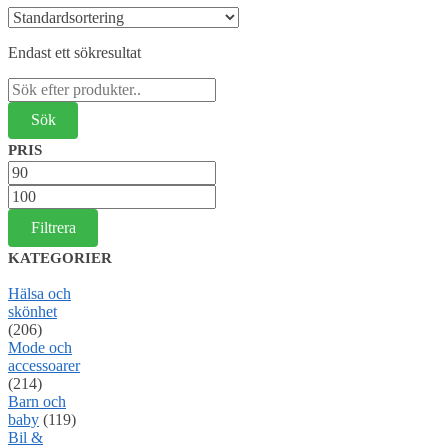
Endast ett sökresultat
Sök
efter:
PRIS
Min
pris
Max
pris
Filtrera
KATEGORIER
Hälsa och
skönhet
(206)
Mode och
accessoarer
(214)
Barn och
baby
(119)
Bil &