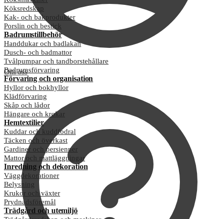
Köksredskap
Kak- och bakprodukter
Porslin och bestick
Badrumstillbehör
Handdukar och badlakan
Dusch- och badmattor
Tvålpumpar och tandborstehållare
Badrumsförvaring
Om oss
Förvaring och organisation
Hyllor och bokhyllor
Klädförvaring
Skåp och lådor
Hängare och krokar
Hemtextilier
Kuddar och kuddfodral
Täcken och överkast
Gardiner och persienner
Mattor och mattläggningar
Inredning och dekoration
Väggdekorationer
Belysning
Krukor och växter
Prydnadsföremål
Trädgård och utemiljö