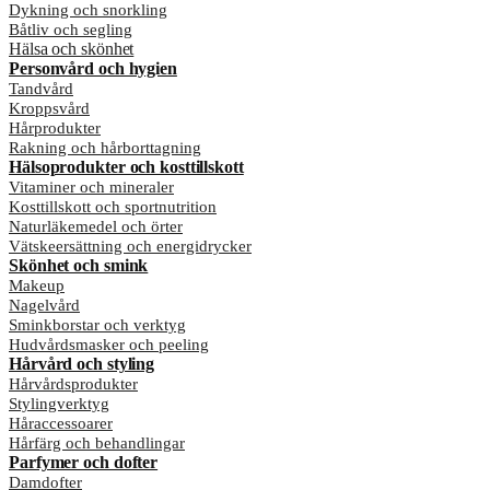
Dykning och snorkling
Båtliv och segling
Hälsa och skönhet
Personvård och hygien
Tandvård
Kroppsvård
Hårprodukter
Rakning och hårborttagning
Hälsoprodukter och kosttillskott
Vitaminer och mineraler
Kosttillskott och sportnutrition
Naturläkemedel och örter
Vätskeersättning och energidrycker
Skönhet och smink
Makeup
Nagelvård
Sminkborstar och verktyg
Hudvårdsmasker och peeling
Hårvård och styling
Hårvårdsprodukter
Stylingverktyg
Håraccessoarer
Hårfärg och behandlingar
Parfymer och dofter
Damdofter