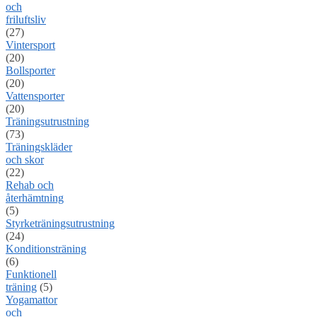
och
friluftsliv
(27)
Vintersport
(20)
Bollsporter
(20)
Vattensporter
(20)
Träningsutrustning
(73)
Träningskläder
och skor
(22)
Rehab och
återhämtning
(5)
Styrketräningsutrustning
(24)
Konditionsträning
(6)
Funktionell
träning
(5)
Yogamattor
och