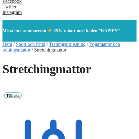
Facebook
Twitter
Instagram
Missa inte sommarrean
25% rabatt med koden ”KAPIFY”
Hem
/
Sport och fritid
/
Träningsutrustning
/
Yogamattor och
träningsmattor
/
Stretchingmattor
Stretchingmattor
Tillbaka