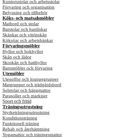
Kontorsstolar och arbetsstolar
Förvaring och organisation
Belysning och tillbehör
Köks- och matsalsmöbler
Matbord och stolar
Barstolar och bardiskar
Skänkar och vitrinskåp
Köksöar och arbetsbänkar
Förvaringsmöbler
Hyllor och bokhyllor
Skåp och lådor
Skoskåp och hatthyllor
Barnmöbler och förvaring
Utemöbler
Utesoffor och loungegrupper
Matgrupper och trädgårdsbord
Solstolar och hängmattor
Parasoller och markiser
Sport och fritid
Träningsutrustning
Styrketräningsutrustning
Konditionsträning
Funktionell träning
Rehab och återhämtning
Yogamattor och träningsmattor