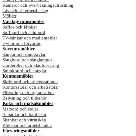
Kameror och övervakningsutrustning
Lås och säkerhetsbeslag
Möbler
Vardagsrumsmöbler
Soffor och fåtöljer
Soffbord och sidobord
TV-bänkar och mediemöbler
Hyllor och förvaring
Sovrumsmöbler
Sängar och sänggavlar
Sängbord och sänglampor
Garderober och klädförvaring
Sminkbord och speglar
Kontorsmöbler
Skrivbord och arbetsstationer
Kontorsstolar och arbetsstolar
Förvaring och organisation
Belysning och tillbehör
Köks- och matsalsmöbler
Matbord och stolar
Barstolar och bardiskar
Skänkar och vitrinskåp
Köksöar och arbetsbänkar
Förvaringsmöbler