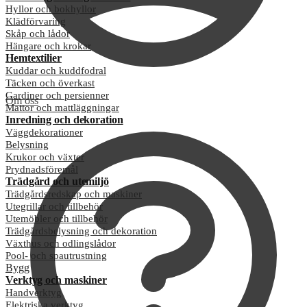
Hyllor och bokhyllor
Klädförvaring
Skåp och lådor
Hängare och krokar
Hemtextilier
Kuddar och kuddfodral
Täcken och överkast
Gardiner och persienner
Om oss
Mattor och mattläggningar
Inredning och dekoration
Väggdekorationer
Belysning
Krukor och växter
Prydnadsföremål
Trädgård och utemiljö
Trädgårdsredskap och maskiner
Utegrillar och tillbehör
Utemöbler och tillbehör
Trädgårdsbelysning och dekoration
Växthus och odlingslådor
Pool- och spautrustning
Bygg
Verktyg och maskiner
Handverktyg
Elektriska verktyg