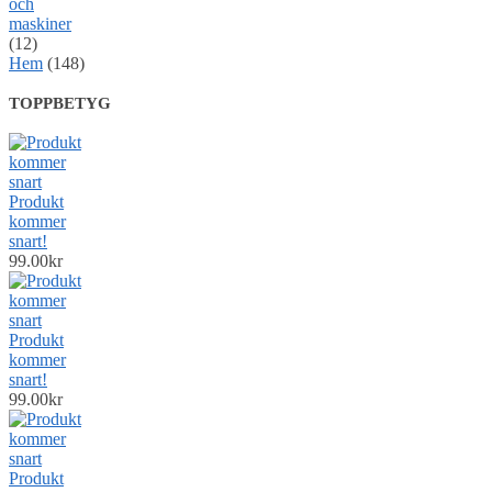
och
maskiner
(12)
Hem
(148)
TOPPBETYG
Produkt
kommer
snart!
99.00
kr
Produkt
kommer
snart!
99.00
kr
Produkt