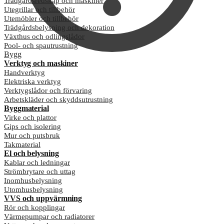
Trädgårdsredskap och maskiner
Utegrillar och tillbehör
Utemöbler och tillbehör
Trädgårdsbelysning och dekoration
Växthus och odlingslådor
Pool- och spautrustning
Bygg
Verktyg och maskiner
Handverktyg
Elektriska verktyg
Verktygslådor och förvaring
Arbetskläder och skyddsutrustning
Byggmaterial
Virke och plattor
Gips och isolering
Mur och putsbruk
Takmaterial
El och belysning
Kablar och ledningar
Strömbrytare och uttag
Inomhusbelysning
Utomhusbelysning
VVS och uppvärmning
Rör och kopplingar
Värmepumpar och radiatorer