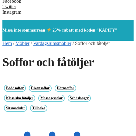
Facebook
Twitter
Instagram
Missa inte sommarrean
25% rabatt med koden ”KAPIFY”
Hem
/
Möbler
/
Vardagsrumsmöbler
/
Soffor och fåtöljer
Soffor och fåtöljer
Bäddsoffor
Divansoffor
Hörnsoffor
Klassiska fåtöljer
Massagestolar
Schäslonger
Sitsmoduler
Tillbaka