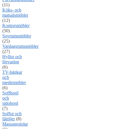
(11)
Köks- och
matsalsmöbler
(12)
Kontorsmöbler
(50)
Sovrumsmöbler
(25)
Vardagsrumsmöbler
(27)
Hyllor och
förvaring
(6)
TV-bänkar
och
mediemöbler
(6)
Soffbord
och
sidobord
(7)
Soffor och
fåtöljer
(8)
Massagestolar