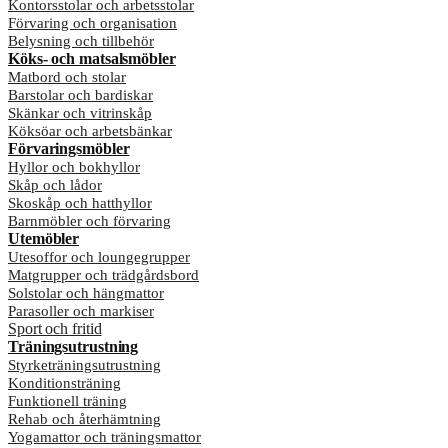
Kontorsstolar och arbetsstolar
Förvaring och organisation
Belysning och tillbehör
Köks- och matsalsmöbler
Matbord och stolar
Barstolar och bardiskar
Skänkar och vitrinskåp
Köksöar och arbetsbänkar
Förvaringsmöbler
Hyllor och bokhyllor
Skåp och lådor
Skoskåp och hatthyllor
Barnmöbler och förvaring
Utemöbler
Utesoffor och loungegrupper
Matgrupper och trädgårdsbord
Solstolar och hängmattor
Parasoller och markiser
Sport och fritid
Träningsutrustning
Styrketräningsutrustning
Konditionsträning
Funktionell träning
Rehab och återhämtning
Yogamattor och träningsmattor