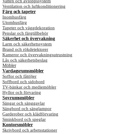
Vatten och avloppssystem
Ventilation och luftkonditionering
Färg och tapeter
Inomhusfärg
Utomhusfärg
Tapeter och väggdekoration
Penslar och färgtillbehör
Säkerhet och övervakning
Larm och säkerhetssystem
Brand och rökdetektorer
Kameror och övervakningsutrustning
Lås och säkerhetsbeslag
Möbler
Vardagsrumsmöbler
Soffor och fåtöljer
Soffbord och sidobord
TV-bänkar och mediemöbler
Hyllor och förvaring
Sovrumsmöbler
Sängar och sänggavlar
Sängbord och sänglampor
Garderober och klädförvaring
Sminkbord och speglar
Kontorsmöbler
Skrivbord och arbetsstationer