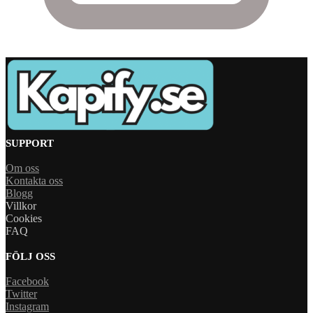
SUPPORT
Om oss
Kontakta oss
Blogg
Villkor
Cookies
FAQ
FÖLJ OSS
Facebook
Twitter
Instagram