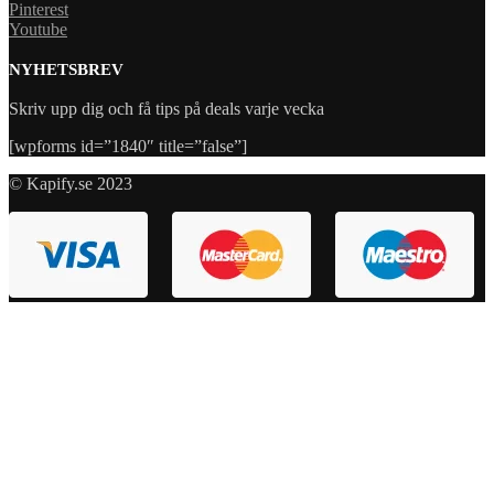
Pinterest
Youtube
NYHETSBREV
Skriv upp dig och få tips på deals varje vecka
[wpforms id=”1840″ title=”false”]
© Kapify.se 2023