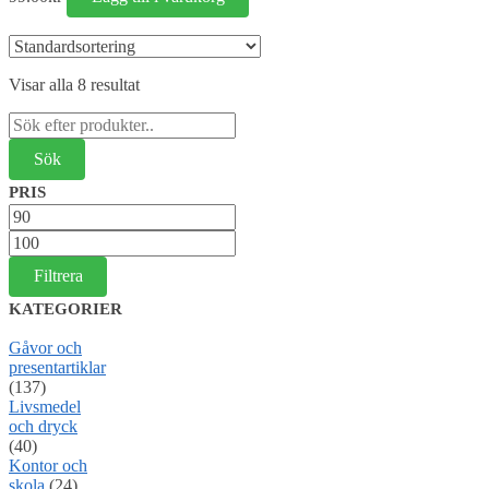
Visar alla 8 resultat
Sök
efter:
PRIS
Min
pris
Max
pris
Filtrera
KATEGORIER
Gåvor och
presentartiklar
(137)
Livsmedel
och dryck
(40)
Kontor och
skola
(24)