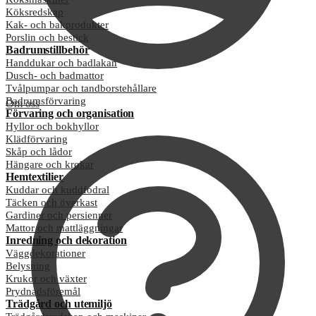
Köksredskap
Kak- och bakprodukter
Porslin och bestick
Badrumstillbehör
Handdukar och badlakan
Dusch- och badmattor
Tvålpumpar och tandborstehållare
Badrumsförvaring
Om oss
Förvaring och organisation
Hyllor och bokhyllor
Klädförvaring
Skåp och lådor
Hängare och krokar
Hemtextilier
Kuddar och kuddfodral
Täcken och överkast
Gardiner och persienner
Mattor och mattläggningar
Inredning och dekoration
Väggdekorationer
Belysning
Krukor och växter
Prydnadsföremål
Trädgård och utemiljö