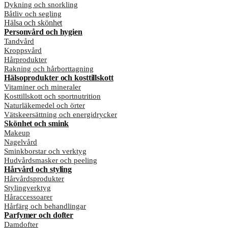
Dykning och snorkling
Båtliv och segling
Hälsa och skönhet
Personvård och hygien
Tandvård
Kroppsvård
Hårprodukter
Rakning och hårborttagning
Hälsoprodukter och kosttillskott
Vitaminer och mineraler
Kosttillskott och sportnutrition
Naturläkemedel och örter
Vätskeersättning och energidrycker
Skönhet och smink
Makeup
Nagelvård
Sminkborstar och verktyg
Hudvårdsmasker och peeling
Hårvård och styling
Hårvårdsprodukter
Stylingverktyg
Håraccessoarer
Hårfärg och behandlingar
Parfymer och dofter
Damdofter