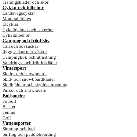
Träningskläder och skor
Cyklar och tillbehör
Landsvägscyklar
Mountainbikes
Elcyklar
Cykelhjälmar och säkerhet
Cykeltillbehör
Camping och friluftsliv
Tält och sovsäckar
Ryggsäckar och väskor
Campingkök och utrustning
Vandrings- och friluftskläder
Vintersport
Skidor och snowboards
Skid- och snowboardkläder
Skidhjälmar och skyddsutrustning
Pulkor och snowracers
Bollsporter
Fotboll
Basket
Tennis
Golf
Vattensporter
Simning och bad
Surfing och paddleboarding