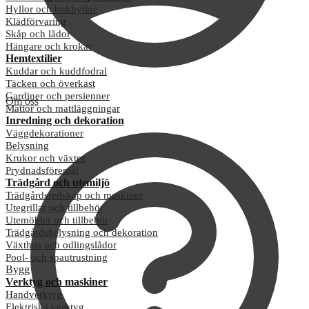
Hyllor och bokhyllor
Klädförvaring
Skåp och lådor
Hängare och krokar
Hemtextilier
Kuddar och kuddfodral
Täcken och överkast
Gardiner och persienner
Om oss
Mattor och mattläggningar
Inredning och dekoration
Väggdekorationer
Belysning
Krukor och växter
Prydnadsföremål
Trädgård och utemiljö
Trädgårdsredskap och maskiner
Utegrillar och tillbehör
Utemöbler och tillbehör
Trädgårdsbelysning och dekoration
Växthus och odlingslådor
Pool- och spautrustning
Bygg
Verktyg och maskiner
Handverktyg
Elektriska verktyg