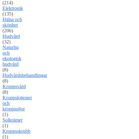
(214)
Elektronik
(135)
Hälsa och
skönhet
(206)
Hudvård
(32)
Naturlig
och
ekologisk
hudvård
(8)
Hudvårdsbehandlingar
(8)
Kroppsvård
(8)
Kroppslotioner
och
kroppsoljor
(1)
Solkrämer
(1)
Kroppsskrubb
(1)