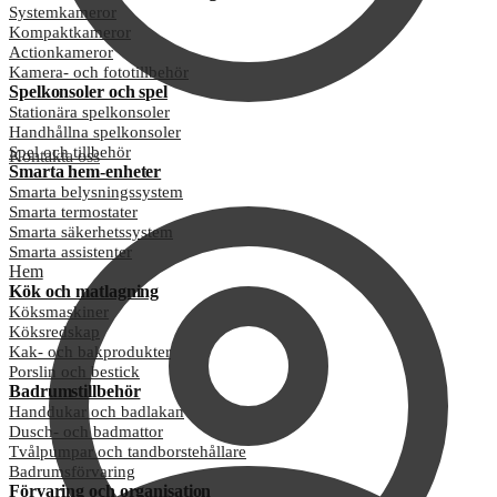
Systemkameror
Kompaktkameror
Actionkameror
Kamera- och fototillbehör
Spelkonsoler och spel
Stationära spelkonsoler
Handhållna spelkonsoler
Spel och tillbehör
Kontakta oss
Smarta hem-enheter
Smarta belysningssystem
Smarta termostater
Smarta säkerhetssystem
Smarta assistenter
Hem
Kök och matlagning
Köksmaskiner
Köksredskap
Kak- och bakprodukter
Porslin och bestick
Badrumstillbehör
Handdukar och badlakan
Dusch- och badmattor
Tvålpumpar och tandborstehållare
Badrumsförvaring
Förvaring och organisation