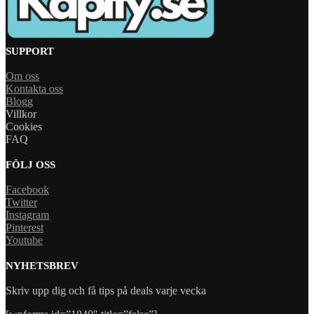
SUPPORT
Om oss
Kontakta oss
Blogg
Villkor
Cookies
FAQ
FÖLJ OSS
Facebook
Twitter
Instagram
Pinterest
Youtube
NYHETSBREV
Skriv upp dig och få tips på deals varje vecka