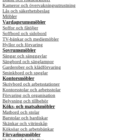
Kameror och övervakningsutrustning
Lås och säkerhetsbeslag
Möbler
Vardagsrumsmöbler
Soffor och fåtöljer
Soffbord och sidobord
TV-bänkar och mediemöbler
Hyllor och förvaring
Sovrumsmöbler
Sängar och sänggavlar
Sängbord och sänglampor
Garderober och klädförvaring
Sminkbord och speglar
Kontorsmöbler
Skrivbord och arbetsstationer
Kontorsstolar och arbetsstolar
Förvaring och organisation
Belysning och tillbehör
Köks- och matsalsmöbler
Matbord och stolar
Barstolar och bardiskar
Skänkar och vitrinskåp
Köksöar och arbetsbänkar
Förvaringsmöbler