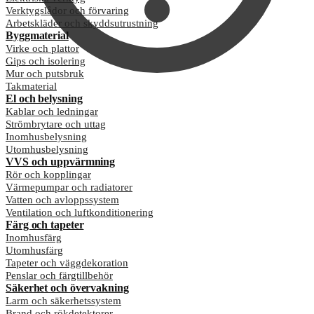
Verktygslådor och förvaring
Arbetskläder och skyddsutrustning
Byggmaterial
Virke och plattor
Gips och isolering
Mur och putsbruk
Takmaterial
El och belysning
Kablar och ledningar
Strömbrytare och uttag
Inomhusbelysning
Utomhusbelysning
VVS och uppvärmning
Rör och kopplingar
Värmepumpar och radiatorer
Vatten och avloppssystem
Ventilation och luftkonditionering
Färg och tapeter
Inomhusfärg
Utomhusfärg
Tapeter och väggdekoration
Penslar och färgtillbehör
Säkerhet och övervakning
Larm och säkerhetssystem
Brand och rökdetektorer