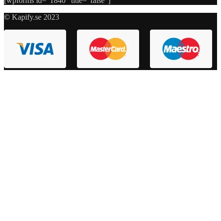
[wpforms id=”1840″ title=”false”]
© Kapify.se 2023