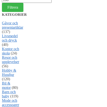
pris
Filtrera
KATEGORIER
Gåvor och
presentartiklar
(137)
Livsmedel
och dryck
(40)
Kontor och
skola
(24)
Resor och
upplevelser
(56)
Hobby &
Husdjur
(120)
Bil &
motor
(80)
Barn och
baby
(119)
Mode och
accessoarer