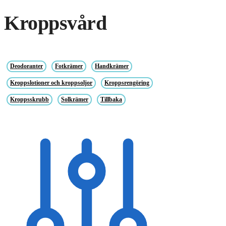
Kroppsvård
Deodoranter
Fotkrämer
Handkrämer
Kroppslotioner och kroppsoljor
Kroppsrengöring
Kroppsskrubb
Solkrämer
Tillbaka