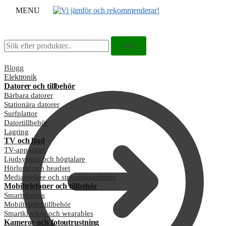
MENU
Sök
Sök
Sök
Sök
efter:
efter:
Blogg
Elektronik
Datorer och tillbehör
Bärbara datorer
Stationära datorer
Surfplattor
Datortillbehör
Lagring
TV och ljud
TV-apparater
Ljudsystem och högtalare
Hörlurar och headset
Mediaspelare och streamingenheter
Mobiltelefoner och tillbehör
Smartphones
Mobiltelefontillbehör
Smartklockor och wearables
Kameror och fotoutrustning