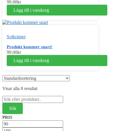
99.00
kr
Lägg till i varukorg
Solkrämer
Produkt kommer snart!
99.00
kr
Lägg till i varukorg
Visar alla 8 resultat
Sök
efter:
PRIS
Min
pris
Max