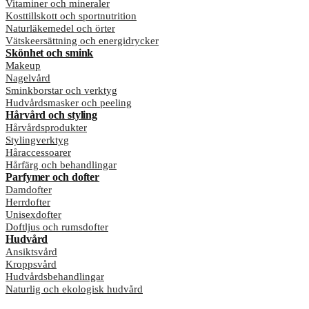
Vitaminer och mineraler
Kosttillskott och sportnutrition
Naturläkemedel och örter
Vätskeersättning och energidrycker
Skönhet och smink
Makeup
Nagelvård
Sminkborstar och verktyg
Hudvårdsmasker och peeling
Hårvård och styling
Hårvårdsprodukter
Stylingverktyg
Håraccessoarer
Hårfärg och behandlingar
Parfymer och dofter
Damdofter
Herrdofter
Unisexdofter
Doftljus och rumsdofter
Hudvård
Ansiktsvård
Kroppsvård
Hudvårdsbehandlingar
Naturlig och ekologisk hudvård