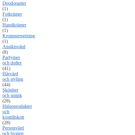
Deodoranter
(1)
Fotkrämer
(1)
Handkrämer
(1)
Kroppsrengöring
(1)
Ansiktsvård
(8)
Parfymer
och dofter
(41)
Hårvård
och styling
(44)
Skönhet
och smink
(28)
Hälsoprodukter
och
kosttillskott
(28)
Personvård
och hygien