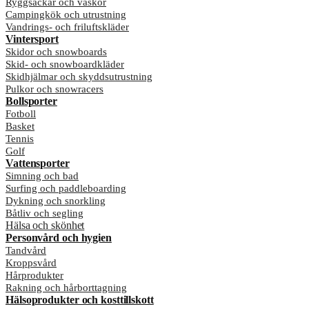
Ryggsäckar och väskor
Campingkök och utrustning
Vandrings- och friluftskläder
Vintersport
Skidor och snowboards
Skid- och snowboardkläder
Skidhjälmar och skyddsutrustning
Pulkor och snowracers
Bollsporter
Fotboll
Basket
Tennis
Golf
Vattensporter
Simning och bad
Surfing och paddleboarding
Dykning och snorkling
Båtliv och segling
Hälsa och skönhet
Personvård och hygien
Tandvård
Kroppsvård
Hårprodukter
Rakning och hårborttagning
Hälsoprodukter och kosttillskott