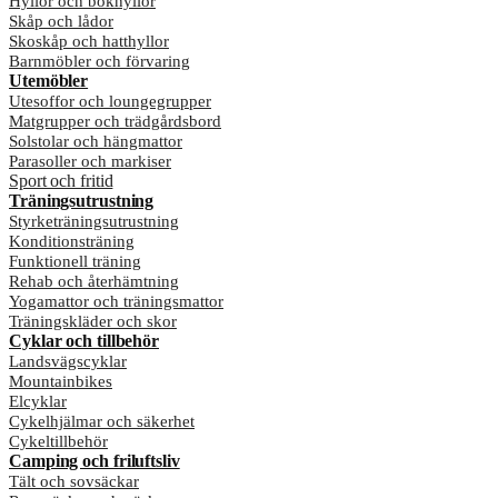
Hyllor och bokhyllor
Skåp och lådor
Skoskåp och hatthyllor
Barnmöbler och förvaring
Utemöbler
Utesoffor och loungegrupper
Matgrupper och trädgårdsbord
Solstolar och hängmattor
Parasoller och markiser
Sport och fritid
Träningsutrustning
Styrketräningsutrustning
Konditionsträning
Funktionell träning
Rehab och återhämtning
Yogamattor och träningsmattor
Träningskläder och skor
Cyklar och tillbehör
Landsvägscyklar
Mountainbikes
Elcyklar
Cykelhjälmar och säkerhet
Cykeltillbehör
Camping och friluftsliv
Tält och sovsäckar