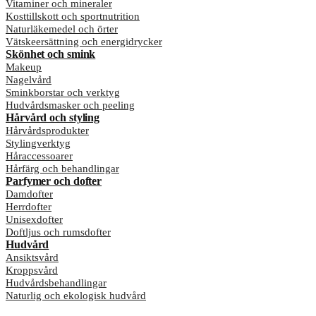
Vitaminer och mineraler
Kosttillskott och sportnutrition
Naturläkemedel och örter
Vätskeersättning och energidrycker
Skönhet och smink
Makeup
Nagelvård
Sminkborstar och verktyg
Hudvårdsmasker och peeling
Hårvård och styling
Hårvårdsprodukter
Stylingverktyg
Håraccessoarer
Hårfärg och behandlingar
Parfymer och dofter
Damdofter
Herrdofter
Unisexdofter
Doftljus och rumsdofter
Hudvård
Ansiktsvård
Kroppsvård
Hudvårdsbehandlingar
Naturlig och ekologisk hudvård