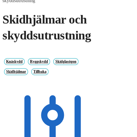
skyddsutrustning
Skidhjälmar och
skyddsutrustning
Knäskydd
Ryggskydd
Skidglasögon
Skidhjälmar
Tillbaka