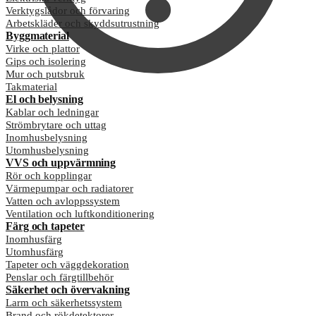
Verktygslådor och förvaring
Arbetskläder och skyddsutrustning
Byggmaterial
Virke och plattor
Gips och isolering
Mur och putsbruk
Takmaterial
El och belysning
Kablar och ledningar
Strömbrytare och uttag
Inomhusbelysning
Utomhusbelysning
VVS och uppvärmning
Rör och kopplingar
Värmepumpar och radiatorer
Vatten och avloppssystem
Ventilation och luftkonditionering
Färg och tapeter
Inomhusfärg
Utomhusfärg
Tapeter och väggdekoration
Penslar och färgtillbehör
Säkerhet och övervakning
Larm och säkerhetssystem
Brand och rökdetektorer