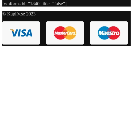
[wpforms id=”1840″ title=”false”]
© Kapify.se 2023