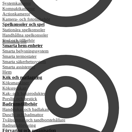
Systemkameror
Kompaktkameror
Actionkameror
Kamera- och fototillbehör
Spelkonsoler och spel
Stationära spelkonsoler
Handhållna spelkonsoler
Spel och tillbehör
Kontakta oss
Smarta hem-enheter
Smarta belysningssystem
Smarta termostater
Smarta säkerhetssystem
Smarta assistenter
Hem
Kök och matlagning
Köksmaskiner
Köksredskap
Kak- och bakprodukter
Porslin och bestick
Badrumstillbehör
Handdukar och badlakan
Dusch- och badmattor
Tvålpumpar och tandborstehållare
Badrumsförvaring
Förvaring och organisation