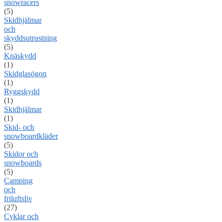
snowracers
(5)
Skidhjälmar
och
skyddsutrustning
(5)
Knäskydd
(1)
Skidglasögon
(1)
Ryggskydd
(1)
Skidhjälmar
(1)
Skid- och
snowboardkläder
(5)
Skidor och
snowboards
(5)
Camping
och
friluftsliv
(27)
Cyklar och