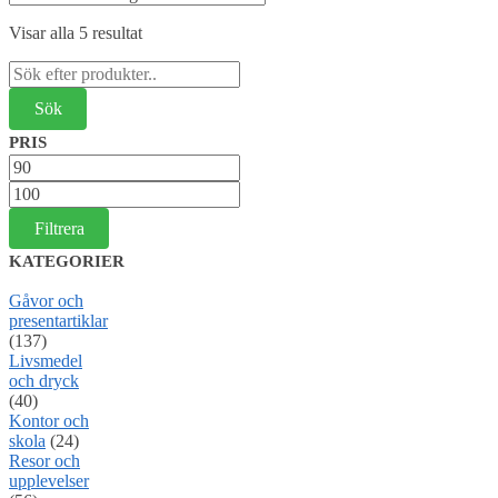
Visar alla 5 resultat
Sök
efter:
PRIS
Min
pris
Max
pris
Filtrera
KATEGORIER
Gåvor och
presentartiklar
(137)
Livsmedel
och dryck
(40)
Kontor och
skola
(24)
Resor och
upplevelser