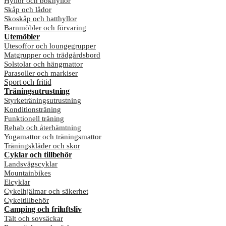
Hyllor och bokhyllor
Skåp och lådor
Skoskåp och hatthyllor
Barnmöbler och förvaring
Utemöbler
Utesoffor och loungegrupper
Matgrupper och trädgårdsbord
Solstolar och hängmattor
Parasoller och markiser
Sport och fritid
Träningsutrustning
Styrketräningsutrustning
Konditionsträning
Funktionell träning
Rehab och återhämtning
Yogamattor och träningsmattor
Träningskläder och skor
Cyklar och tillbehör
Landsvägscyklar
Mountainbikes
Elcyklar
Cykelhjälmar och säkerhet
Cykeltillbehör
Camping och friluftsliv
Tält och sovsäckar