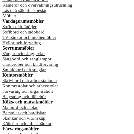
Kameror och övervakningsutrustning
Lås och säkerhetsbeslag
Möbler
Vardagsrumsmöbler
Soffor och fåtöljer
Soffbord och sidobord
TV-bänkar och mediemöbler
Hyllor och förvaring
Sovrumsmöbler
Sängar och sänggavlar
Sängbord och sänglampor
Garderober och klädförvaring
Sminkbord och speglar
Kontorsmöbler
Skrivbord och arbetsstationer
Kontorsstolar och arbetsstolar
Förvaring och organisation
Belysning och tillbehör
Köks- och matsalsmöbler
Matbord och stolar
Barstolar och bardiskar
Skänkar och vitrinskåp
Köksöar och arbetsbänkar
Förvaringsmöbler