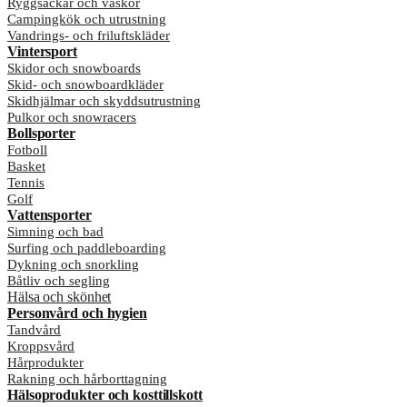
Ryggsäckar och väskor
Campingkök och utrustning
Vandrings- och friluftskläder
Vintersport
Skidor och snowboards
Skid- och snowboardkläder
Skidhjälmar och skyddsutrustning
Pulkor och snowracers
Bollsporter
Fotboll
Basket
Tennis
Golf
Vattensporter
Simning och bad
Surfing och paddleboarding
Dykning och snorkling
Båtliv och segling
Hälsa och skönhet
Personvård och hygien
Tandvård
Kroppsvård
Hårprodukter
Rakning och hårborttagning
Hälsoprodukter och kosttillskott