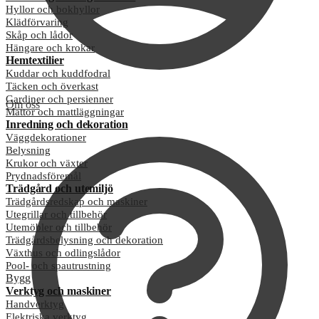
Hyllor och bokhyllor
Klädförvaring
Skåp och lådor
Hängare och krokar
Hemtextilier
Kuddar och kuddfodral
Täcken och överkast
Gardiner och persienner
Om oss
Mattor och mattläggningar
Inredning och dekoration
Väggdekorationer
Belysning
Krukor och växter
Prydnadsföremål
Trädgård och utemiljö
Trädgårdsredskap och maskiner
Utegrillar och tillbehör
Utemöbler och tillbehör
Trädgårdsbelysning och dekoration
Växthus och odlingslådor
Pool- och spautrustning
Bygg
Verktyg och maskiner
Handverktyg
Elektriska verktyg