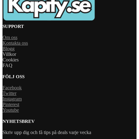
SUPPORT
Om oss
Kontakta oss
Blogg
Villkor
Cookies
FAQ
FÖLJ OSS
Facebook
Twitter
Instagram
Pinterest
Youtube
NYHETSBREV
Skriv upp dig och få tips på deals varje vecka