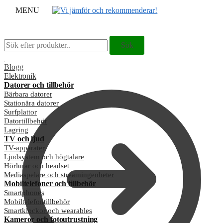
MENU
Sök
Sök
Sök
Sök
efter:
efter:
Blogg
Elektronik
Datorer och tillbehör
Bärbara datorer
Stationära datorer
Surfplattor
Datortillbehör
Lagring
TV och ljud
TV-apparater
Ljudsystem och högtalare
Hörlurar och headset
Mediaspelare och streamingenheter
Mobiltelefoner och tillbehör
Smartphones
Mobiltelefontillbehör
Smartklockor och wearables
Kameror och fotoutrustning