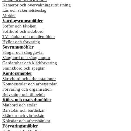
Kameror och övervakningsutrustning
Lås och säkerhetsbeslag
Möbler
Vardagsrumsmöbler
Soffor och fåtöljer
Soffbord och sidobord
TV-bänkar och mediemöbler
Hyllor och förvaring
Sovrumsmöbler
Sängar och sänggavlar
Sängbord och sänglampor
Garderober och klädförvaring
Sminkbord och speglar
Kontorsmöbler
Skrivbord och arbetsstationer
Kontorsstolar och arbetsstolar
Förvaring och organisation
Belysning och tillbehör
Köks- och matsalsmöbler
Matbord och stolar
Barstolar och bardiskar
Skänkar och vitrinskåp
Köksöar och arbetsbänkar
Förvaringsmöbler