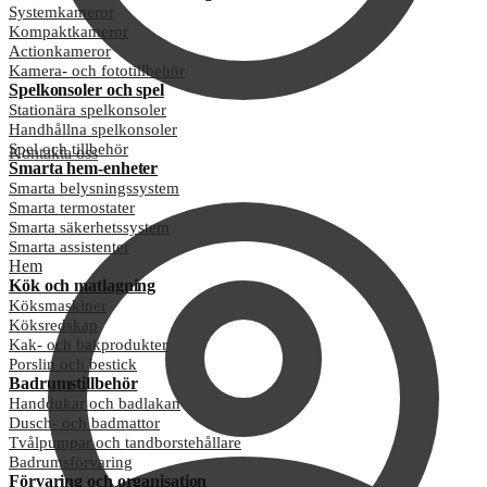
Systemkameror
Kompaktkameror
Actionkameror
Kamera- och fototillbehör
Spelkonsoler och spel
Stationära spelkonsoler
Handhållna spelkonsoler
Spel och tillbehör
Kontakta oss
Smarta hem-enheter
Smarta belysningssystem
Smarta termostater
Smarta säkerhetssystem
Smarta assistenter
Hem
Kök och matlagning
Köksmaskiner
Köksredskap
Kak- och bakprodukter
Porslin och bestick
Badrumstillbehör
Handdukar och badlakan
Dusch- och badmattor
Tvålpumpar och tandborstehållare
Badrumsförvaring
Förvaring och organisation