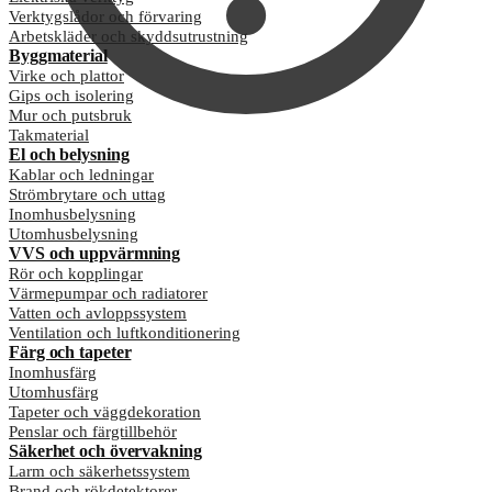
Verktygslådor och förvaring
Arbetskläder och skyddsutrustning
Byggmaterial
Virke och plattor
Gips och isolering
Mur och putsbruk
Takmaterial
El och belysning
Kablar och ledningar
Strömbrytare och uttag
Inomhusbelysning
Utomhusbelysning
VVS och uppvärmning
Rör och kopplingar
Värmepumpar och radiatorer
Vatten och avloppssystem
Ventilation och luftkonditionering
Färg och tapeter
Inomhusfärg
Utomhusfärg
Tapeter och väggdekoration
Penslar och färgtillbehör
Säkerhet och övervakning
Larm och säkerhetssystem
Brand och rökdetektorer