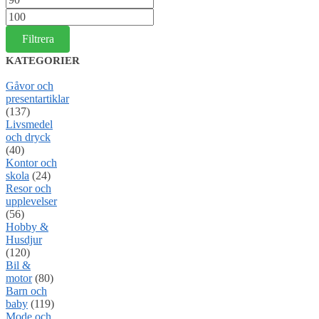
pris
Max
pris
Filtrera
KATEGORIER
Gåvor och
presentartiklar
(137)
Livsmedel
och dryck
(40)
Kontor och
skola
(24)
Resor och
upplevelser
(56)
Hobby &
Husdjur
(120)
Bil &
motor
(80)
Barn och
baby
(119)
Mode och