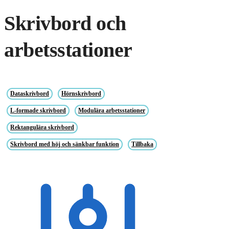
Skrivbord och
arbetsstationer
Dataskrivbord
Hörnskrivbord
L-formade skrivbord
Modulära arbetsstationer
Rektangulära skrivbord
Skrivbord med höj och sänkbar funktion
Tillbaka