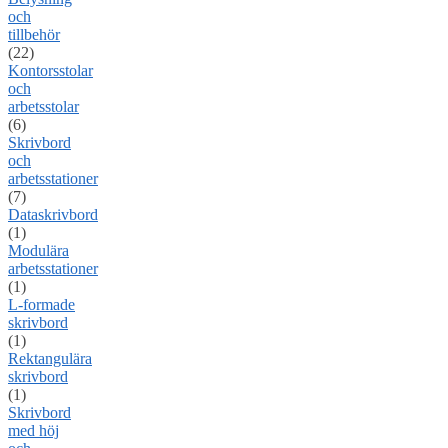
och
tillbehör
(22)
Kontorsstolar
och
arbetsstolar
(6)
Skrivbord
och
arbetsstationer
(7)
Dataskrivbord
(1)
Modulära
arbetsstationer
(1)
L-formade
skrivbord
(1)
Rektangulära
skrivbord
(1)
Skrivbord
med höj