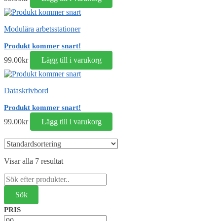
Modulära arbetsstationer
Produkt kommer snart!
99.00
kr
Lägg till i varukorg
Dataskrivbord
Produkt kommer snart!
99.00
kr
Lägg till i varukorg
Visar alla 7 resultat
Sök
efter:
PRIS
Min