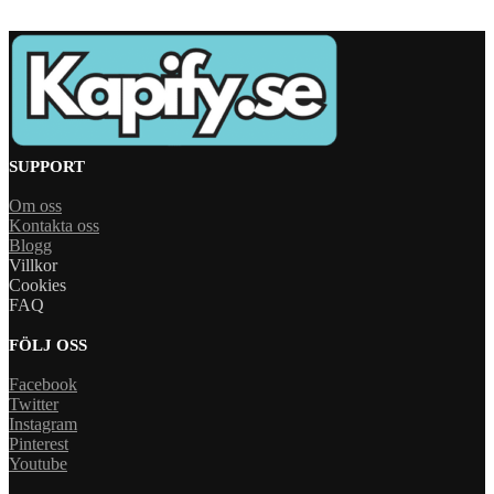
SUPPORT
Om oss
Kontakta oss
Blogg
Villkor
Cookies
FAQ
FÖLJ OSS
Facebook
Twitter
Instagram
Pinterest
Youtube