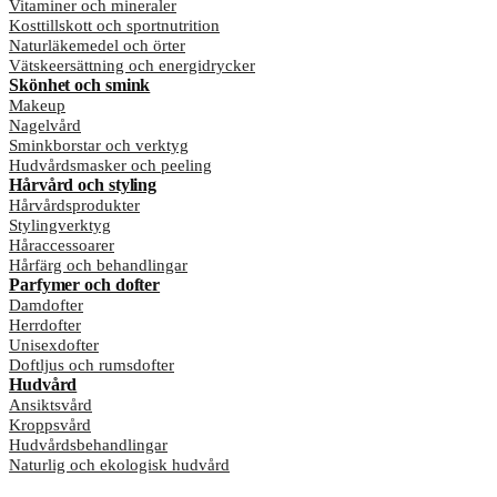
Vitaminer och mineraler
Kosttillskott och sportnutrition
Naturläkemedel och örter
Vätskeersättning och energidrycker
Skönhet och smink
Makeup
Nagelvård
Sminkborstar och verktyg
Hudvårdsmasker och peeling
Hårvård och styling
Hårvårdsprodukter
Stylingverktyg
Håraccessoarer
Hårfärg och behandlingar
Parfymer och dofter
Damdofter
Herrdofter
Unisexdofter
Doftljus och rumsdofter
Hudvård
Ansiktsvård
Kroppsvård
Hudvårdsbehandlingar
Naturlig och ekologisk hudvård