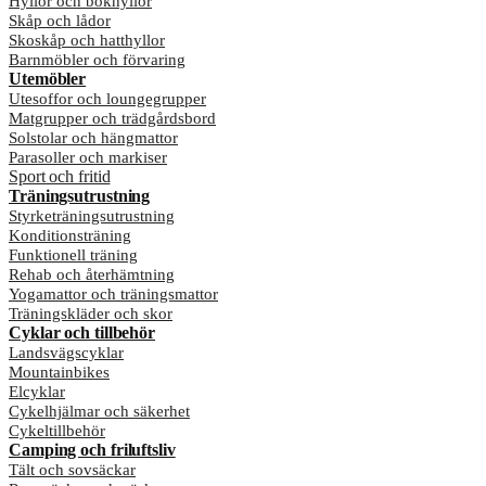
Hyllor och bokhyllor
Skåp och lådor
Skoskåp och hatthyllor
Barnmöbler och förvaring
Utemöbler
Utesoffor och loungegrupper
Matgrupper och trädgårdsbord
Solstolar och hängmattor
Parasoller och markiser
Sport och fritid
Träningsutrustning
Styrketräningsutrustning
Konditionsträning
Funktionell träning
Rehab och återhämtning
Yogamattor och träningsmattor
Träningskläder och skor
Cyklar och tillbehör
Landsvägscyklar
Mountainbikes
Elcyklar
Cykelhjälmar och säkerhet
Cykeltillbehör
Camping och friluftsliv
Tält och sovsäckar