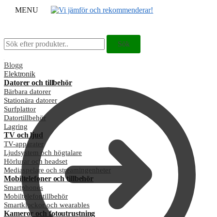
MENU
Sök
Sök
Sök
Sök
efter:
efter:
Blogg
Elektronik
Datorer och tillbehör
Bärbara datorer
Stationära datorer
Surfplattor
Datortillbehör
Lagring
TV och ljud
TV-apparater
Ljudsystem och högtalare
Hörlurar och headset
Mediaspelare och streamingenheter
Mobiltelefoner och tillbehör
Smartphones
Mobiltelefontillbehör
Smartklockor och wearables
Kameror och fotoutrustning