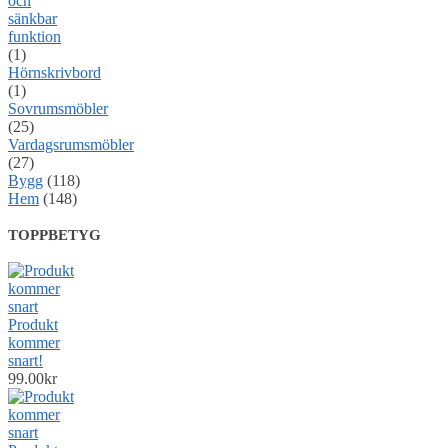
och
sänkbar
funktion
(1)
Hörnskrivbord
(1)
Sovrumsmöbler
(25)
Vardagsrumsmöbler
(27)
Bygg
(118)
Hem
(148)
TOPPBETYG
Produkt
kommer
snart!
99.00
kr