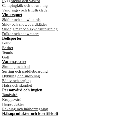
Ryggsäckar och väskor
Campingkök och utrustning
Vandrings- och friluftskläder
Vintersport
Skidor och snowboards
Skid- och snowboardkläder
Skidhjälmar och skyddsutrustning
Pulkor och snowracers
Bollsporter
Fotboll
Basket
Tennis
Golf
Vattensporter
Simning och bad
Surfing och paddleboarding
Dykning och snorkling
Båtliv och segling
Hälsa och skönhet
Personvård och hygien
Tandvård
Kroppsvård
Hårprodukter
Rakning och hårborttagning
Hälsoprodukter och kosttillskott