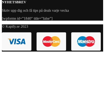
NYHETSBREV
Skriv upp dig och få tips på deals varje vecka
[wpforms id=”1840″ title=”false”]
© Kapify.se 2023