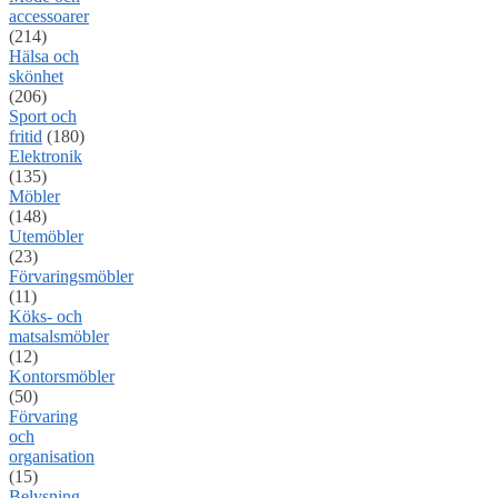
accessoarer
(214)
Hälsa och
skönhet
(206)
Sport och
fritid
(180)
Elektronik
(135)
Möbler
(148)
Utemöbler
(23)
Förvaringsmöbler
(11)
Köks- och
matsalsmöbler
(12)
Kontorsmöbler
(50)
Förvaring
och
organisation
(15)
Belysning