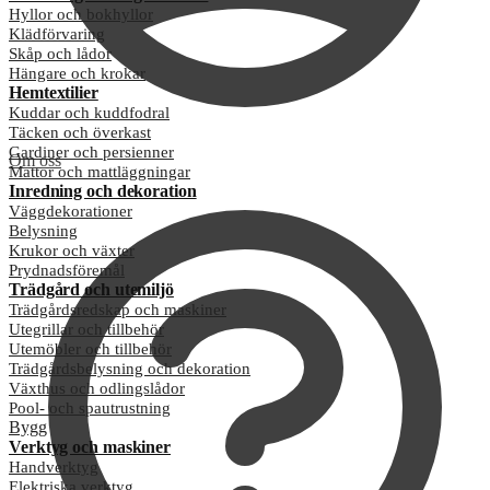
Hyllor och bokhyllor
Klädförvaring
Skåp och lådor
Hängare och krokar
Hemtextilier
Kuddar och kuddfodral
Täcken och överkast
Gardiner och persienner
Om oss
Mattor och mattläggningar
Inredning och dekoration
Väggdekorationer
Belysning
Krukor och växter
Prydnadsföremål
Trädgård och utemiljö
Trädgårdsredskap och maskiner
Utegrillar och tillbehör
Utemöbler och tillbehör
Trädgårdsbelysning och dekoration
Växthus och odlingslådor
Pool- och spautrustning
Bygg
Verktyg och maskiner
Handverktyg
Elektriska verktyg