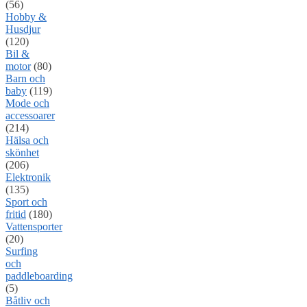
(56)
Hobby &
Husdjur
(120)
Bil &
motor
(80)
Barn och
baby
(119)
Mode och
accessoarer
(214)
Hälsa och
skönhet
(206)
Elektronik
(135)
Sport och
fritid
(180)
Vattensporter
(20)
Surfing
och
paddleboarding
(5)
Båtliv och