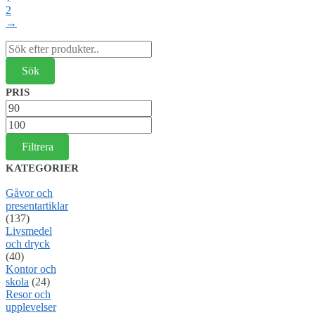
2
→
Sök
efter:
PRIS
Min
pris
Max
pris
Filtrera
KATEGORIER
Gåvor och
presentartiklar
(137)
Livsmedel
och dryck
(40)
Kontor och
skola
(24)
Resor och
upplevelser