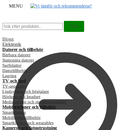
MENU
Sök
Sök
Sök
Sök
efter:
efter:
Blogg
Elektronik
Datorer och tillbehör
Bärbara datorer
Stationära datorer
Surfplattor
Datortillbehör
Lagring
TV och ljud
TV-apparater
Ljudsystem och högtalare
Hörlurar och headset
Mediaspelare och streamingenheter
Mobiltelefoner och tillbehör
Smartphones
Mobiltelefontillbehör
Smartklockor och wearables
Kameror och fotoutrustning