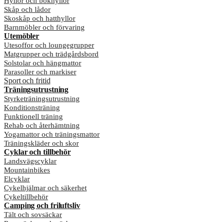
Hyllor och bokhyllor
Skåp och lådor
Skoskåp och hatthyllor
Barnmöbler och förvaring
Utemöbler
Utesoffor och loungegrupper
Matgrupper och trädgårdsbord
Solstolar och hängmattor
Parasoller och markiser
Sport och fritid
Träningsutrustning
Styrketräningsutrustning
Konditionsträning
Funktionell träning
Rehab och återhämtning
Yogamattor och träningsmattor
Träningskläder och skor
Cyklar och tillbehör
Landsvägscyklar
Mountainbikes
Elcyklar
Cykelhjälmar och säkerhet
Cykeltillbehör
Camping och friluftsliv
Tält och sovsäckar