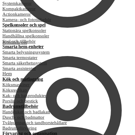
Systemkameror
Kompaktkameror
Actionkameror
Kamera- och fototillbehör
Spelkonsoler och spel
Stationära spelkonsoler
Handhållna spelkonsoler
Spel och tillbehör
Kontakta oss
Smarta hem-enheter
Smarta belysningssystem
Smarta termostater
Smarta säkerhetssystem
Smarta assistenter
Hem
Kök och matlagning
Köksmaskiner
Köksredskap
Kak- och bakprodukter
Porslin och bestick
Badrumstillbehör
Handdukar och badlakan
Dusch- och badmattor
Tvålpumpar och tandborstehållare
Badrumsförvaring
Förvaring och organisation