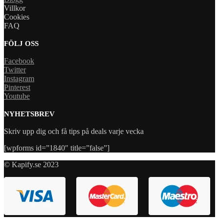
Villkor
Cookies
FAQ
FÖLJ OSS
Facebook
Twitter
Instagram
Pinterest
Youtube
NYHETSBREV
Skriv upp dig och få tips på deals varje vecka
[wpforms id=”1840″ title=”false”]
© Kapify.se 2023