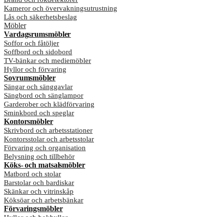
Kameror och övervakningsutrustning
Lås och säkerhetsbeslag
Möbler
Vardagsrumsmöbler
Soffor och fåtöljer
Soffbord och sidobord
TV-bänkar och mediemöbler
Hyllor och förvaring
Sovrumsmöbler
Sängar och sänggavlar
Sängbord och sänglampor
Garderober och klädförvaring
Sminkbord och speglar
Kontorsmöbler
Skrivbord och arbetsstationer
Kontorsstolar och arbetsstolar
Förvaring och organisation
Belysning och tillbehör
Köks- och matsalsmöbler
Matbord och stolar
Barstolar och bardiskar
Skänkar och vitrinskåp
Köksöar och arbetsbänkar
Förvaringsmöbler