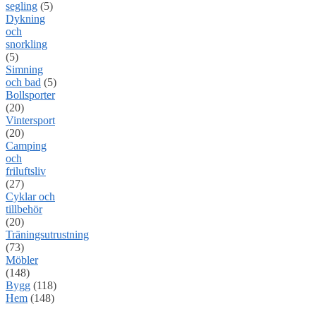
segling
(5)
Dykning
och
snorkling
(5)
Simning
och bad
(5)
Bollsporter
(20)
Vintersport
(20)
Camping
och
friluftsliv
(27)
Cyklar och
tillbehör
(20)
Träningsutrustning
(73)
Möbler
(148)
Bygg
(118)
Hem
(148)