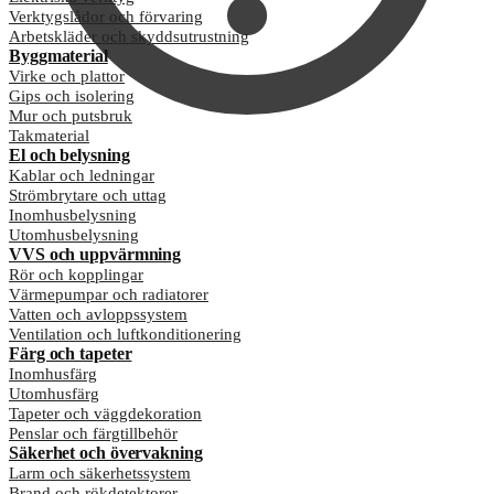
Verktygslådor och förvaring
Arbetskläder och skyddsutrustning
Byggmaterial
Virke och plattor
Gips och isolering
Mur och putsbruk
Takmaterial
El och belysning
Kablar och ledningar
Strömbrytare och uttag
Inomhusbelysning
Utomhusbelysning
VVS och uppvärmning
Rör och kopplingar
Värmepumpar och radiatorer
Vatten och avloppssystem
Ventilation och luftkonditionering
Färg och tapeter
Inomhusfärg
Utomhusfärg
Tapeter och väggdekoration
Penslar och färgtillbehör
Säkerhet och övervakning
Larm och säkerhetssystem
Brand och rökdetektorer