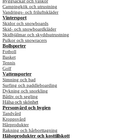
Ryggsäckar och väskor
Campingkök och utrustning
Vandrings- och friluftskläder
Vintersport
Skidor och snowboards
Skid- och snowboardkläder
Skidhjälmar och skyddsutrustning
Pulkor och snowracers
Bollsporter
Fotboll
Basket
Tennis
Golf
Vattensporter
Simning och bad
Surfing och paddleboarding
Dykning och snorkling
Båtliv och segling
Hälsa och skönhet
Personvård och hygien
Tandvård
Kroppsvård
Hårprodukter
Rakning och hårborttagning
Hälsoprodukter och kosttillskott