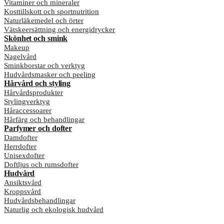
Vitaminer och mineraler
Kosttillskott och sportnutrition
Naturläkemedel och örter
Vätskeersättning och energidrycker
Skönhet och smink
Makeup
Nagelvård
Sminkborstar och verktyg
Hudvårdsmasker och peeling
Hårvård och styling
Hårvårdsprodukter
Stylingverktyg
Håraccessoarer
Hårfärg och behandlingar
Parfymer och dofter
Damdofter
Herrdofter
Unisexdofter
Doftljus och rumsdofter
Hudvård
Ansiktsvård
Kroppsvård
Hudvårdsbehandlingar
Naturlig och ekologisk hudvård