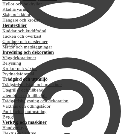
Hyllor och bokhyllor
Klädförvaring
Skåp och lådor
Hängare och krokar
Hemtextilier
Kuddar och kuddfodral
Täcken och överkast
Gardiner och persienner
Om oss
Mattor och mattläggningar
Inredning och dekoration
Väggdekorationer
Belysning
Krukor och växter
Prydnadsföremål
Trädgård och utemiljö
Trädgårdsredskap och maskiner
Utegrillar och tillbehör
Utemöbler och tillbehör
Trädgårdsbelysning och dekoration
Växthus och odlingslådor
Pool- och spautrustning
Bygg
Verktyg och maskiner
Handverktyg
Elektriska verktyg