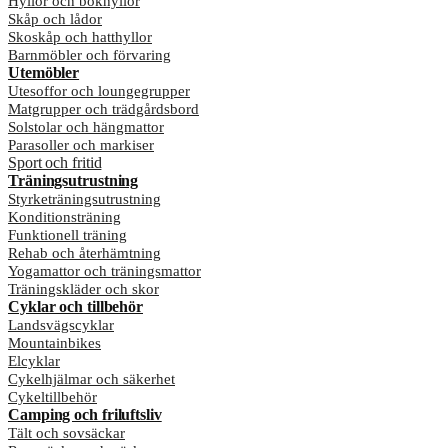
Hyllor och bokhyllor
Skåp och lådor
Skoskåp och hatthyllor
Barnmöbler och förvaring
Utemöbler
Utesoffor och loungegrupper
Matgrupper och trädgårdsbord
Solstolar och hängmattor
Parasoller och markiser
Sport och fritid
Träningsutrustning
Styrketräningsutrustning
Konditionsträning
Funktionell träning
Rehab och återhämtning
Yogamattor och träningsmattor
Träningskläder och skor
Cyklar och tillbehör
Landsvägscyklar
Mountainbikes
Elcyklar
Cykelhjälmar och säkerhet
Cykeltillbehör
Camping och friluftsliv
Tält och sovsäckar