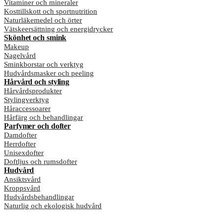
Vitaminer och mineraler
Kosttillskott och sportnutrition
Naturläkemedel och örter
Vätskeersättning och energidrycker
Skönhet och smink
Makeup
Nagelvård
Sminkborstar och verktyg
Hudvårdsmasker och peeling
Hårvård och styling
Hårvårdsprodukter
Stylingverktyg
Håraccessoarer
Hårfärg och behandlingar
Parfymer och dofter
Damdofter
Herrdofter
Unisexdofter
Doftljus och rumsdofter
Hudvård
Ansiktsvård
Kroppsvård
Hudvårdsbehandlingar
Naturlig och ekologisk hudvård