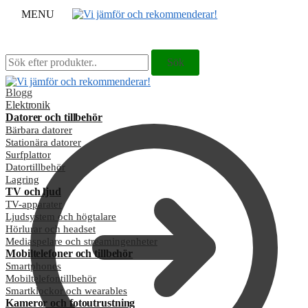
MENU
Sök
Sök
Sök
Sök
efter:
efter:
Blogg
Elektronik
Datorer och tillbehör
Bärbara datorer
Stationära datorer
Surfplattor
Datortillbehör
Lagring
TV och ljud
TV-apparater
Ljudsystem och högtalare
Hörlurar och headset
Mediaspelare och streamingenheter
Mobiltelefoner och tillbehör
Smartphones
Mobiltelefontillbehör
Smartklockor och wearables
Kameror och fotoutrustning