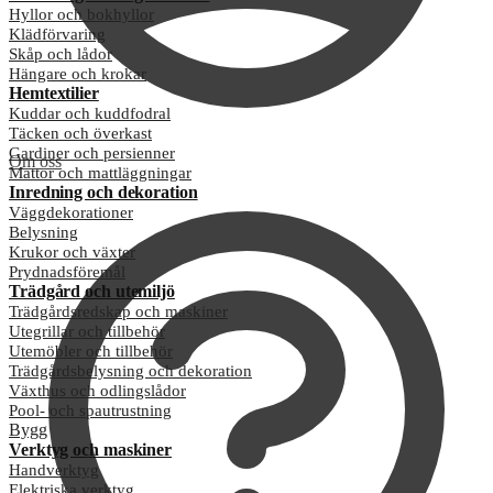
Hyllor och bokhyllor
Klädförvaring
Skåp och lådor
Hängare och krokar
Hemtextilier
Kuddar och kuddfodral
Täcken och överkast
Gardiner och persienner
Om oss
Mattor och mattläggningar
Inredning och dekoration
Väggdekorationer
Belysning
Krukor och växter
Prydnadsföremål
Trädgård och utemiljö
Trädgårdsredskap och maskiner
Utegrillar och tillbehör
Utemöbler och tillbehör
Trädgårdsbelysning och dekoration
Växthus och odlingslådor
Pool- och spautrustning
Bygg
Verktyg och maskiner
Handverktyg
Elektriska verktyg