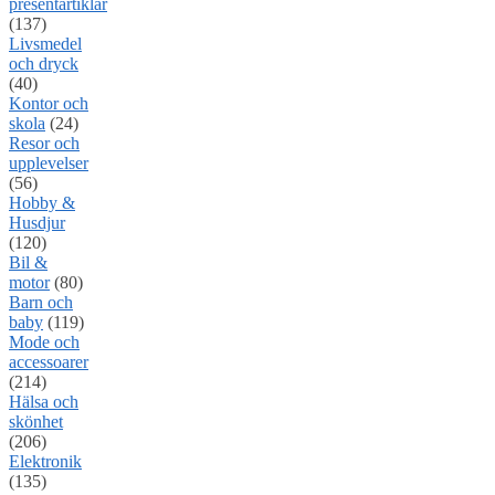
presentartiklar
(137)
Livsmedel
och dryck
(40)
Kontor och
skola
(24)
Resor och
upplevelser
(56)
Hobby &
Husdjur
(120)
Bil &
motor
(80)
Barn och
baby
(119)
Mode och
accessoarer
(214)
Hälsa och
skönhet
(206)
Elektronik
(135)