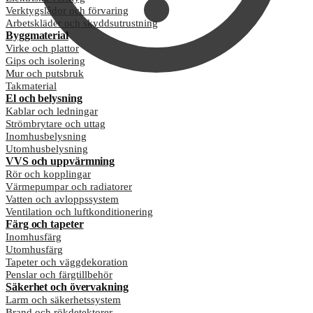
Verktygslådor och förvaring
Arbetskläder och skyddsutrustning
Byggmaterial
Virke och plattor
Gips och isolering
Mur och putsbruk
Takmaterial
El och belysning
Kablar och ledningar
Strömbrytare och uttag
Inomhusbelysning
Utomhusbelysning
VVS och uppvärmning
Rör och kopplingar
Värmepumpar och radiatorer
Vatten och avloppssystem
Ventilation och luftkonditionering
Färg och tapeter
Inomhusfärg
Utomhusfärg
Tapeter och väggdekoration
Penslar och färgtillbehör
Säkerhet och övervakning
Larm och säkerhetssystem
Brand och rökdetektorer