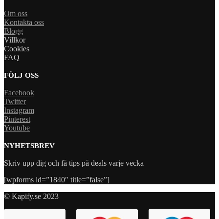
Om oss
Kontakta oss
Blogg
Villkor
Cookies
FAQ
FÖLJ OSS
Facebook
Twitter
Instagram
Pinterest
Youtube
NYHETSBREV
Skriv upp dig och få tips på deals varje vecka
[wpforms id=”1840″ title=”false”]
© Kapify.se 2023