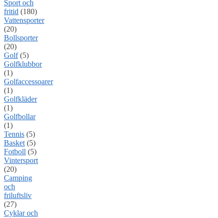
Sport och
fritid
(180)
Vattensporter
(20)
Bollsporter
(20)
Golf
(5)
Golfklubbor
(1)
Golfaccessoarer
(1)
Golfkläder
(1)
Golfbollar
(1)
Tennis
(5)
Basket
(5)
Fotboll
(5)
Vintersport
(20)
Camping
och
friluftsliv
(27)
Cyklar och