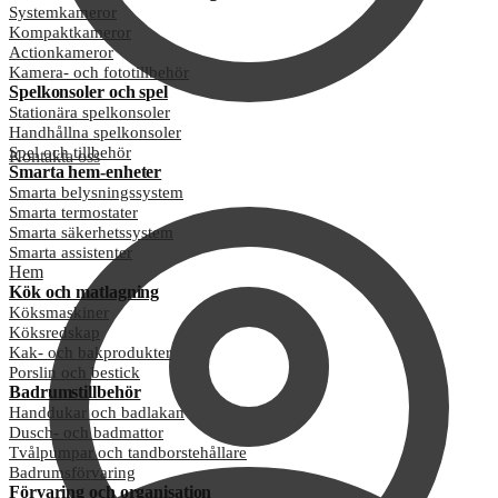
Systemkameror
Kompaktkameror
Actionkameror
Kamera- och fototillbehör
Spelkonsoler och spel
Stationära spelkonsoler
Handhållna spelkonsoler
Spel och tillbehör
Kontakta oss
Smarta hem-enheter
Smarta belysningssystem
Smarta termostater
Smarta säkerhetssystem
Smarta assistenter
Hem
Kök och matlagning
Köksmaskiner
Köksredskap
Kak- och bakprodukter
Porslin och bestick
Badrumstillbehör
Handdukar och badlakan
Dusch- och badmattor
Tvålpumpar och tandborstehållare
Badrumsförvaring
Förvaring och organisation