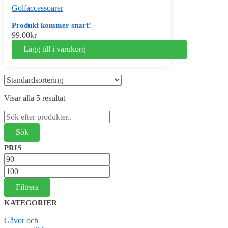
Golfaccessoarer
Produkt kommer snart!
99.00
kr
Lägg till i varukorg
Visar alla 5 resultat
Sök
efter:
PRIS
Min
pris
Max
pris
Filtrera
KATEGORIER
Gåvor och