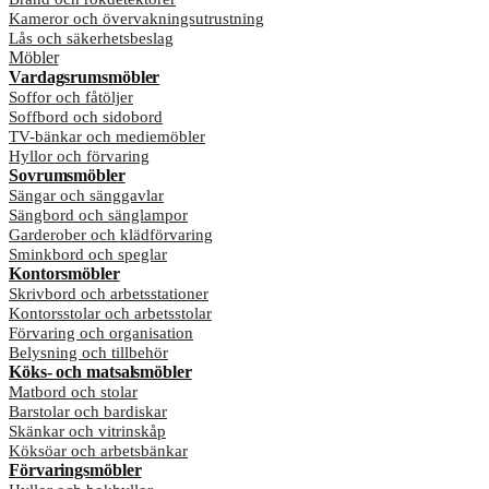
Kameror och övervakningsutrustning
Lås och säkerhetsbeslag
Möbler
Vardagsrumsmöbler
Soffor och fåtöljer
Soffbord och sidobord
TV-bänkar och mediemöbler
Hyllor och förvaring
Sovrumsmöbler
Sängar och sänggavlar
Sängbord och sänglampor
Garderober och klädförvaring
Sminkbord och speglar
Kontorsmöbler
Skrivbord och arbetsstationer
Kontorsstolar och arbetsstolar
Förvaring och organisation
Belysning och tillbehör
Köks- och matsalsmöbler
Matbord och stolar
Barstolar och bardiskar
Skänkar och vitrinskåp
Köksöar och arbetsbänkar
Förvaringsmöbler