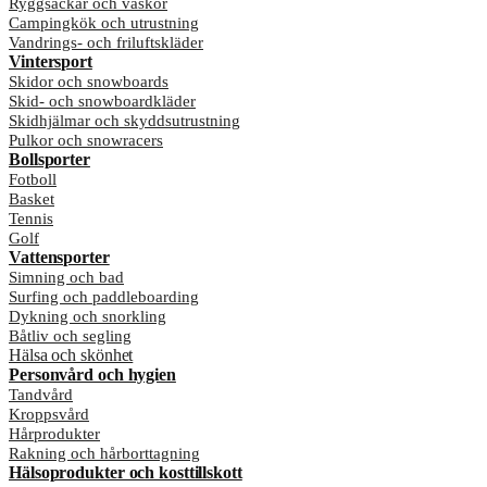
Ryggsäckar och väskor
Campingkök och utrustning
Vandrings- och friluftskläder
Vintersport
Skidor och snowboards
Skid- och snowboardkläder
Skidhjälmar och skyddsutrustning
Pulkor och snowracers
Bollsporter
Fotboll
Basket
Tennis
Golf
Vattensporter
Simning och bad
Surfing och paddleboarding
Dykning och snorkling
Båtliv och segling
Hälsa och skönhet
Personvård och hygien
Tandvård
Kroppsvård
Hårprodukter
Rakning och hårborttagning
Hälsoprodukter och kosttillskott