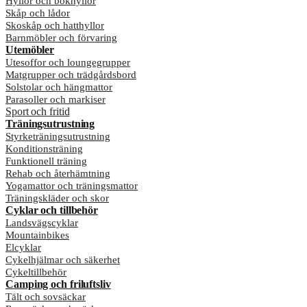
Hyllor och bokhyllor
Skåp och lådor
Skoskåp och hatthyllor
Barnmöbler och förvaring
Utemöbler
Utesoffor och loungegrupper
Matgrupper och trädgårdsbord
Solstolar och hängmattor
Parasoller och markiser
Sport och fritid
Träningsutrustning
Styrketräningsutrustning
Konditionsträning
Funktionell träning
Rehab och återhämtning
Yogamattor och träningsmattor
Träningskläder och skor
Cyklar och tillbehör
Landsvägscyklar
Mountainbikes
Elcyklar
Cykelhjälmar och säkerhet
Cykeltillbehör
Camping och friluftsliv
Tält och sovsäckar