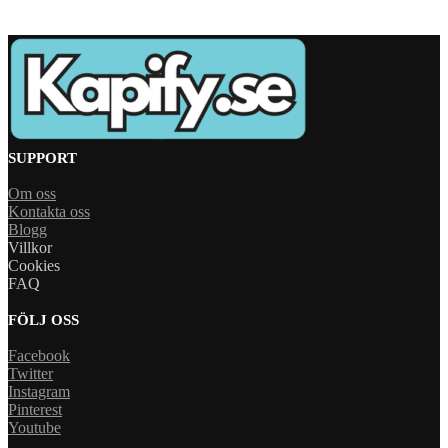
SUPPORT
Om oss
Kontakta oss
Blogg
Villkor
Cookies
FAQ
FÖLJ OSS
Facebook
Twitter
Instagram
Pinterest
Youtube