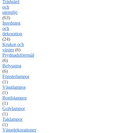
Trädgård
och
utemiljö
(63)
Inredning
och
dekoration
(24)
Krukor och
växter
(6)
Prydnadsföremål
(6)
Belysning
(6)
Fönsterlampor
(1)
Vägglampor
(1)
Bordslampor
(1)
Golvlampor
(1)
Taklampor
(1)
Väggdekorationer