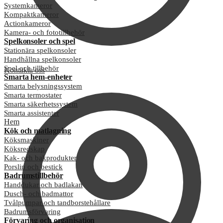
Systemkameror
Kompaktkameror
Actionkameror
Kamera- och fototillbehör
Spelkonsoler och spel
Stationära spelkonsoler
Handhållna spelkonsoler
Spel och tillbehör
Kontakta oss
Smarta hem-enheter
Smarta belysningssystem
Smarta termostater
Smarta säkerhetssystem
Smarta assistenter
Hem
Kök och matlagning
Köksmaskiner
Köksredskap
Kak- och bakprodukter
Porslin och bestick
Badrumstillbehör
Handdukar och badlakan
Dusch- och badmattor
Tvålpumpar och tandborstehållare
Badrumsförvaring
Förvaring och organisation