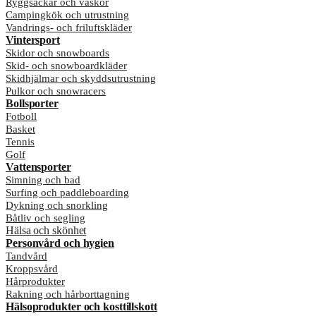
Ryggsäckar och väskor
Campingkök och utrustning
Vandrings- och friluftskläder
Vintersport
Skidor och snowboards
Skid- och snowboardkläder
Skidhjälmar och skyddsutrustning
Pulkor och snowracers
Bollsporter
Fotboll
Basket
Tennis
Golf
Vattensporter
Simning och bad
Surfing och paddleboarding
Dykning och snorkling
Båtliv och segling
Hälsa och skönhet
Personvård och hygien
Tandvård
Kroppsvård
Hårprodukter
Rakning och hårborttagning
Hälsoprodukter och kosttillskott