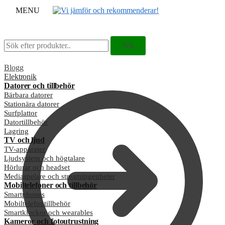
MENU
Sök
Sök
Sök
Sök
efter:
efter:
Blogg
Elektronik
Datorer och tillbehör
Bärbara datorer
Stationära datorer
Surfplattor
Datortillbehör
Lagring
TV och ljud
TV-apparater
Ljudsystem och högtalare
Hörlurar och headset
Mediaspelare och streamingenheter
Mobiltelefoner och tillbehör
Smartphones
Mobiltelefontillbehör
Smartklockor och wearables
Kameror och fotoutrustning