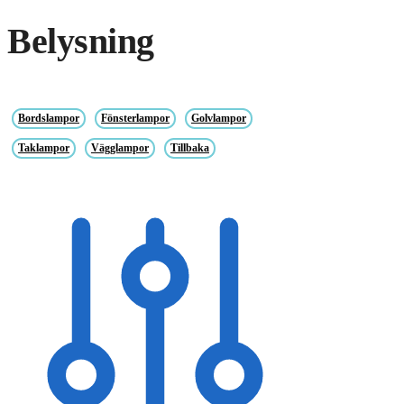
Belysning
Bordslampor
Fönsterlampor
Golvlampor
Taklampor
Vägglampor
Tillbaka