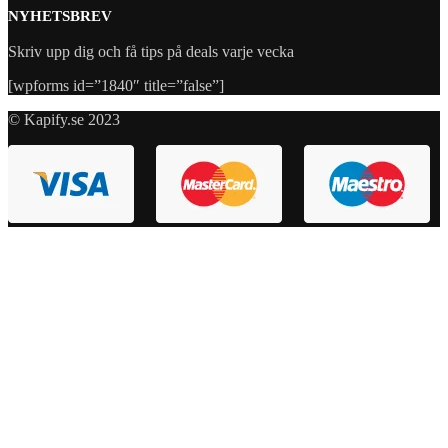
NYHETSBREV
Skriv upp dig och få tips på deals varje vecka
[wpforms id=”1840″ title=”false”]
© Kapify.se 2023