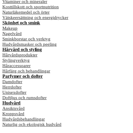
Vitaminer och mineraler
Kosttillskott och sportnutrition
Naturläkemedel och örter
Vätskeersättning och energidrycker
Skönhet och smink
Makeup
Nagelvård
Sminkborstar och verktyg
Hudvårdsmasker och peeling
Hårvård och styling
Hårvårdsprodukter
Stylingverktyg
Håraccessoarer
Hårfärg och behandlingar
Parfymer och dofter
Damdofter
Herrdofter
Unisexdofter
Doftljus och rumsdofter
Hudvård
Ansiktsvård
Kroppsvård
Hudvårdsbehandlingar
Naturlig och ekologisk hudvård