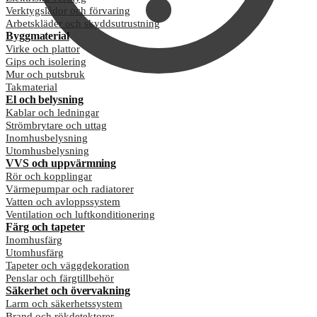
Verktygslådor och förvaring
Arbetskläder och skyddsutrustning
Byggmaterial
Virke och plattor
Gips och isolering
Mur och putsbruk
Takmaterial
El och belysning
Kablar och ledningar
Strömbrytare och uttag
Inomhusbelysning
Utomhusbelysning
VVS och uppvärmning
Rör och kopplingar
Värmepumpar och radiatorer
Vatten och avloppssystem
Ventilation och luftkonditionering
Färg och tapeter
Inomhusfärg
Utomhusfärg
Tapeter och väggdekoration
Penslar och färgtillbehör
Säkerhet och övervakning
Larm och säkerhetssystem
Brand och rökdetektorer