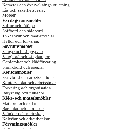
Kameror och övervakningsutrustning
Lås och säkerhetsbeslag
Möbler
Vardagsrumsmöbler
Soffor och fåtöljer
Soffbord och sidobord
TV-bänkar och mediemöbler
Hyllor och förvaring
Sovrumsmöbler
Sängar och sänggavlar
Sängbord och sänglampor
Garderober och klädförvaring
Sminkbord och speglar
Kontorsmöbler
Skrivbord och arbetsstationer
Kontorsstolar och arbetsstolar
Förvaring och organisation
Belysning och tillbehör
Köks- och matsalsmöbler
Matbord och stolar
Barstolar och bardiskar
Skänkar och vitrinskåp
Köksöar och arbetsbänkar
Förvaringsmöbler