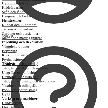
Hyllor och bokhyllor
Klädförvaring
Skåp och lådor
Hängare och krokar
Hemtextilier
Kuddar och kuddfodral
Täcken och överkast
Gardiner och persienner
Om oss
Mattor och mattläggningar
Inredning och dekoration
Väggdekorationer
Belysning
Krukor och växter
Prydnadsföremål
Trädgård och utemiljö
Trädgårdsredskap och maskiner
Utegrillar och tillbehör
Utemöbler och tillbehör
Trädgårdsbelysning och dekoration
Växthus och odlingslådor
Pool- och spautrustning
Bygg
Verktyg och maskiner
Handverktyg
Elektriska verktyg