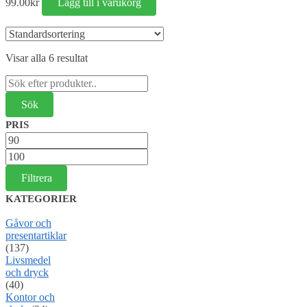
99.00
kr
Lägg till i varukorg
Visar alla 6 resultat
Sök
efter:
PRIS
Min
pris
Max
pris
Filtrera
KATEGORIER
Gåvor och
presentartiklar
(137)
Livsmedel
och dryck
(40)
Kontor och