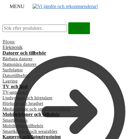
MENU
Sök
Sök
Sök
Sök
efter:
efter:
Blogg
Elektronik
Datorer och tillbehör
Bärbara datorer
Stationära datorer
Surfplattor
Datortillbehör
Lagring
TV och ljud
TV-apparater
Ljudsystem och högtalare
Hörlurar och headset
Mediaspelare och streamingenheter
Mobiltelefoner och tillbehör
Smartphones
Mobiltelefontillbehör
Smartklockor och wearables
Kameror och fotoutrustning