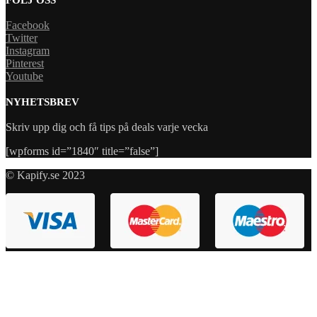
Facebook
Twitter
Instagram
Pinterest
Youtube
NYHETSBREV
Skriv upp dig och få tips på deals varje vecka
[wpforms id=”1840″ title=”false”]
© Kapify.se 2023