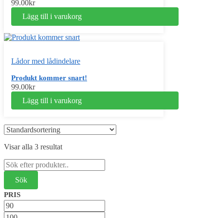
99.00
kr
Lägg till i varukorg
Lådor med lådindelare
Produkt kommer snart!
99.00
kr
Lägg till i varukorg
Visar alla 3 resultat
Sök
efter:
PRIS
Min
pris
Max