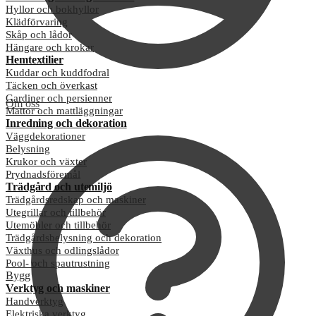
Hyllor och bokhyllor
Klädförvaring
Skåp och lådor
Hängare och krokar
Hemtextilier
Kuddar och kuddfodral
Täcken och överkast
Gardiner och persienner
Om oss
Mattor och mattläggningar
Inredning och dekoration
Väggdekorationer
Belysning
Krukor och växter
Prydnadsföremål
Trädgård och utemiljö
Trädgårdsredskap och maskiner
Utegrillar och tillbehör
Utemöbler och tillbehör
Trädgårdsbelysning och dekoration
Växthus och odlingslådor
Pool- och spautrustning
Bygg
Verktyg och maskiner
Handverktyg
Elektriska verktyg