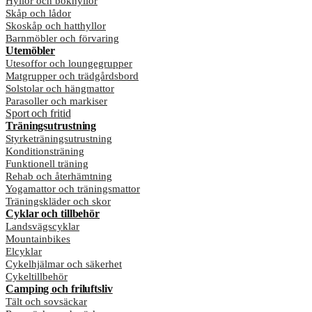
Hyllor och bokhyllor
Skåp och lådor
Skoskåp och hatthyllor
Barnmöbler och förvaring
Utemöbler
Utesoffor och loungegrupper
Matgrupper och trädgårdsbord
Solstolar och hängmattor
Parasoller och markiser
Sport och fritid
Träningsutrustning
Styrketräningsutrustning
Konditionsträning
Funktionell träning
Rehab och återhämtning
Yogamattor och träningsmattor
Träningskläder och skor
Cyklar och tillbehör
Landsvägscyklar
Mountainbikes
Elcyklar
Cykelhjälmar och säkerhet
Cykeltillbehör
Camping och friluftsliv
Tält och sovsäckar