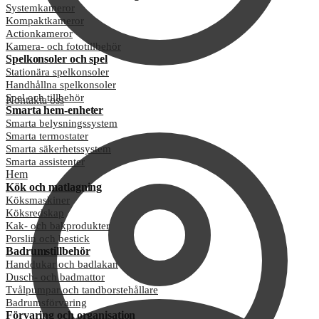
Systemkameror
Kompaktkameror
Actionkameror
Kamera- och fototillbehör
Spelkonsoler och spel
Stationära spelkonsoler
Handhållna spelkonsoler
Spel och tillbehör
Kontakta oss
Smarta hem-enheter
Smarta belysningssystem
Smarta termostater
Smarta säkerhetssystem
Smarta assistenter
Hem
Kök och matlagning
Köksmaskiner
Köksredskap
Kak- och bakprodukter
Porslin och bestick
Badrumstillbehör
Handdukar och badlakan
Dusch- och badmattor
Tvålpumpar och tandborstehållare
Badrumsförvaring
Förvaring och organisation