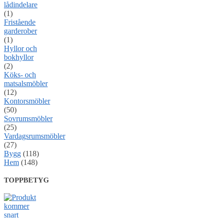
lådindelare
(1)
Fristående
garderober
(1)
Hyllor och
bokhyllor
(2)
Köks- och
matsalsmöbler
(12)
Kontorsmöbler
(50)
Sovrumsmöbler
(25)
Vardagsrumsmöbler
(27)
Bygg
(118)
Hem
(148)
TOPPBETYG