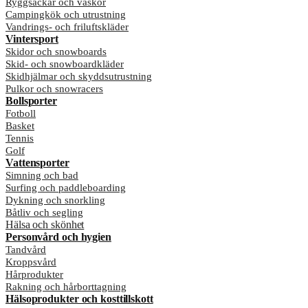
Ryggsäckar och väskor
Campingkök och utrustning
Vandrings- och friluftskläder
Vintersport
Skidor och snowboards
Skid- och snowboardkläder
Skidhjälmar och skyddsutrustning
Pulkor och snowracers
Bollsporter
Fotboll
Basket
Tennis
Golf
Vattensporter
Simning och bad
Surfing och paddleboarding
Dykning och snorkling
Båtliv och segling
Hälsa och skönhet
Personvård och hygien
Tandvård
Kroppsvård
Hårprodukter
Rakning och hårborttagning
Hälsoprodukter och kosttillskott