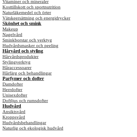
Vitaminer och mineraler
Kosttillskott och sportnutrition
Naturläkemedel och örter
Vätskeersättning och energidrycker
Skönhet och smink
Makeup
Nagelvård
Sminkborstar och verktyg
Hudvårdsmasker och peeling
Hårvård och styling
Hårvårdsprodukter
Stylingverktyg
Håraccessoarer
Hårfärg och behandlingar
Parfymer och dofter
Damdofter
Herrdofter
Unisexdofter
Doftljus och rumsdofter
Hudvård
Ansiktsvård
Kroppsvård
Hudvårdsbehandlingar
Naturlig och ekologisk hudvård