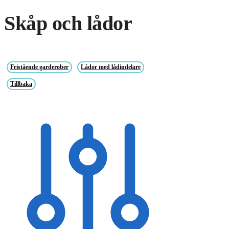
Skåp och lådor
Fristående garderober
Lådor med lådindelare
Tillbaka