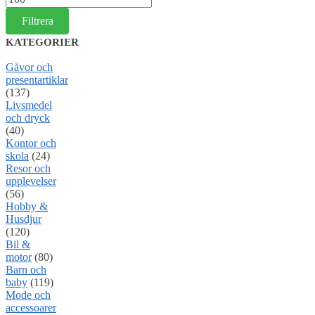
pris
Filtrera
KATEGORIER
Gåvor och
presentartiklar
(137)
Livsmedel
och dryck
(40)
Kontor och
skola
(24)
Resor och
upplevelser
(56)
Hobby &
Husdjur
(120)
Bil &
motor
(80)
Barn och
baby
(119)
Mode och
accessoarer