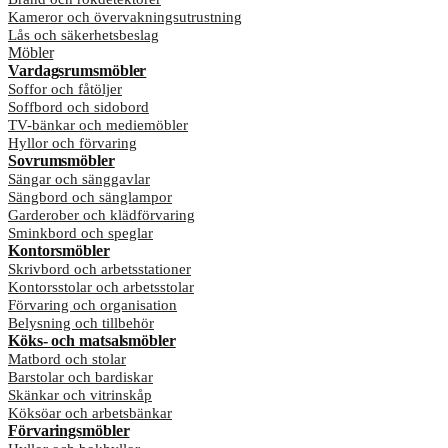
Kameror och övervakningsutrustning
Lås och säkerhetsbeslag
Möbler
Vardagsrumsmöbler
Soffor och fåtöljer
Soffbord och sidobord
TV-bänkar och mediemöbler
Hyllor och förvaring
Sovrumsmöbler
Sängar och sänggavlar
Sängbord och sänglampor
Garderober och klädförvaring
Sminkbord och speglar
Kontorsmöbler
Skrivbord och arbetsstationer
Kontorsstolar och arbetsstolar
Förvaring och organisation
Belysning och tillbehör
Köks- och matsalsmöbler
Matbord och stolar
Barstolar och bardiskar
Skänkar och vitrinskåp
Köksöar och arbetsbänkar
Förvaringsmöbler