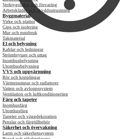
Verktygslådor och förvaring
Arbetskläder och skyddsutrustning
Byggmaterial
Virke och plattor
Gips och isolering
Mur och putsbruk
Takmaterial
El och belysning
Kablar och ledningar
Strömbrytare och uttag
Inomhusbelysning
Utomhusbelysning
VVS och uppvärmning
Rör och kopplingar
Värmepumpar och radiatorer
Vatten och avloppssystem
Ventilation och luftkonditionering
Färg och tapeter
Inomhusfärg
Utomhusfärg
Tapeter och väggdekoration
Penslar och färgtillbehör
Säkerhet och övervakning
Larm och säkerhetssystem
Brand och rökdetektorer