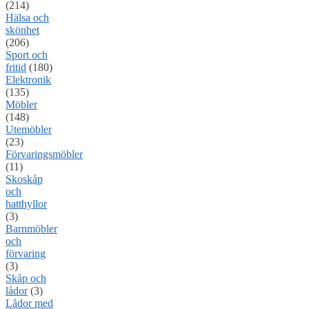
(214)
Hälsa och
skönhet
(206)
Sport och
fritid
(180)
Elektronik
(135)
Möbler
(148)
Utemöbler
(23)
Förvaringsmöbler
(11)
Skoskåp
och
hatthyllor
(3)
Barnmöbler
och
förvaring
(3)
Skåp och
lådor
(3)
Lådor med