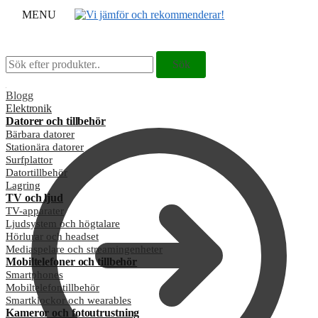
MENU
Sök
Sök
Sök
Sök
efter:
efter:
Blogg
Elektronik
Datorer och tillbehör
Bärbara datorer
Stationära datorer
Surfplattor
Datortillbehör
Lagring
TV och ljud
TV-apparater
Ljudsystem och högtalare
Hörlurar och headset
Mediaspelare och streamingenheter
Mobiltelefoner och tillbehör
Smartphones
Mobiltelefontillbehör
Smartklockor och wearables
Kameror och fotoutrustning