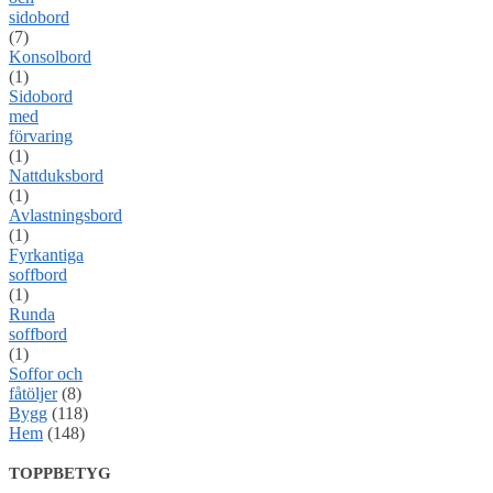
sidobord
(7)
Konsolbord
(1)
Sidobord
med
förvaring
(1)
Nattduksbord
(1)
Avlastningsbord
(1)
Fyrkantiga
soffbord
(1)
Runda
soffbord
(1)
Soffor och
fåtöljer
(8)
Bygg
(118)
Hem
(148)
TOPPBETYG