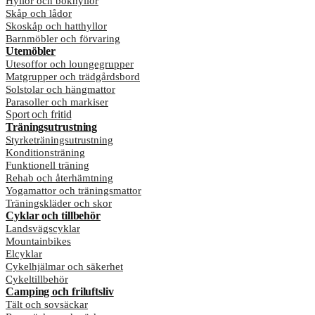
Hyllor och bokhyllor
Skåp och lådor
Skoskåp och hatthyllor
Barnmöbler och förvaring
Utemöbler
Utesoffor och loungegrupper
Matgrupper och trädgårdsbord
Solstolar och hängmattor
Parasoller och markiser
Sport och fritid
Träningsutrustning
Styrketräningsutrustning
Konditionsträning
Funktionell träning
Rehab och återhämtning
Yogamattor och träningsmattor
Träningskläder och skor
Cyklar och tillbehör
Landsvägscyklar
Mountainbikes
Elcyklar
Cykelhjälmar och säkerhet
Cykeltillbehör
Camping och friluftsliv
Tält och sovsäckar