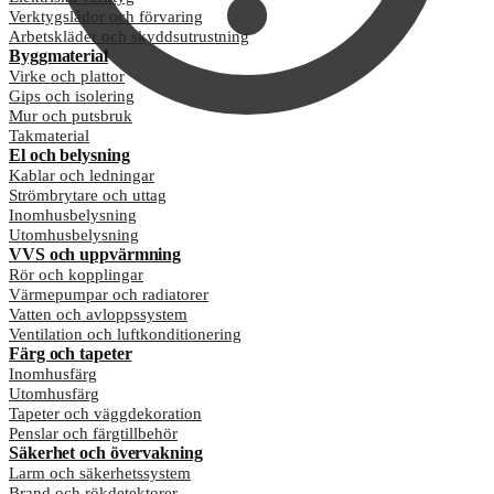
Verktygslådor och förvaring
Arbetskläder och skyddsutrustning
Byggmaterial
Virke och plattor
Gips och isolering
Mur och putsbruk
Takmaterial
El och belysning
Kablar och ledningar
Strömbrytare och uttag
Inomhusbelysning
Utomhusbelysning
VVS och uppvärmning
Rör och kopplingar
Värmepumpar och radiatorer
Vatten och avloppssystem
Ventilation och luftkonditionering
Färg och tapeter
Inomhusfärg
Utomhusfärg
Tapeter och väggdekoration
Penslar och färgtillbehör
Säkerhet och övervakning
Larm och säkerhetssystem
Brand och rökdetektorer