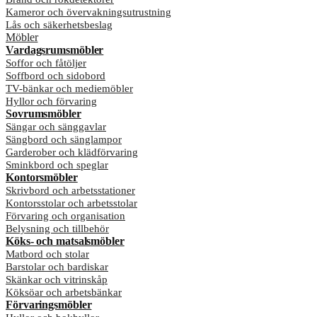
Kameror och övervakningsutrustning
Lås och säkerhetsbeslag
Möbler
Vardagsrumsmöbler
Soffor och fåtöljer
Soffbord och sidobord
TV-bänkar och mediemöbler
Hyllor och förvaring
Sovrumsmöbler
Sängar och sänggavlar
Sängbord och sänglampor
Garderober och klädförvaring
Sminkbord och speglar
Kontorsmöbler
Skrivbord och arbetsstationer
Kontorsstolar och arbetsstolar
Förvaring och organisation
Belysning och tillbehör
Köks- och matsalsmöbler
Matbord och stolar
Barstolar och bardiskar
Skänkar och vitrinskåp
Köksöar och arbetsbänkar
Förvaringsmöbler