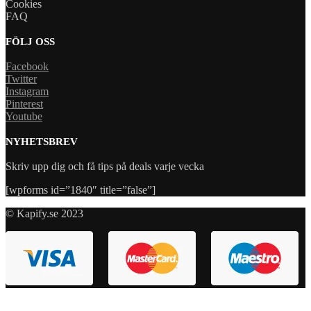
Cookies
FAQ
FÖLJ OSS
Facebook
Twitter
Instagram
Pinterest
Youtube
NYHETSBREV
Skriv upp dig och få tips på deals varje vecka
[wpforms id=”1840″ title=”false”]
© Kapify.se 2023