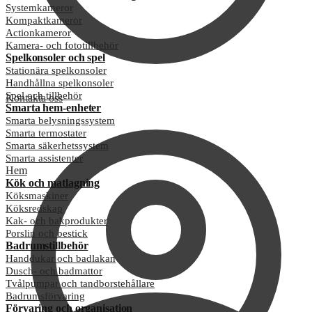
Systemkameror
Kompaktkameror
Actionkameror
Kamera- och fototillbehör
Spelkonsoler och spel
Stationära spelkonsoler
Handhållna spelkonsoler
Spel och tillbehör
Kontakta oss
Smarta hem-enheter
Smarta belysningssystem
Smarta termostater
Smarta säkerhetssystem
Smarta assistenter
Hem
Kök och matlagning
Köksmaskiner
Köksredskap
Kak- och bakprodukter
Porslin och bestick
Badrumstillbehör
Handdukar och badlakan
Dusch- och badmattor
Tvålpumpar och tandborstehållare
Badrumsförvaring
Förvaring och organisation