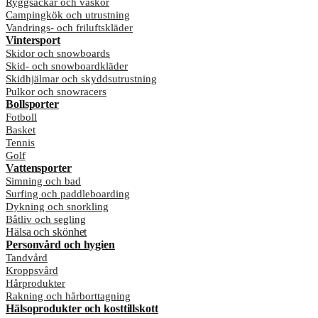
Ryggsäckar och väskor
Campingkök och utrustning
Vandrings- och friluftskläder
Vintersport
Skidor och snowboards
Skid- och snowboardkläder
Skidhjälmar och skyddsutrustning
Pulkor och snowracers
Bollsporter
Fotboll
Basket
Tennis
Golf
Vattensporter
Simning och bad
Surfing och paddleboarding
Dykning och snorkling
Båtliv och segling
Hälsa och skönhet
Personvård och hygien
Tandvård
Kroppsvård
Hårprodukter
Rakning och hårborttagning
Hälsoprodukter och kosttillskott