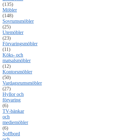
(135)
Möbler
(148)
Sovrumsmöbler
(25)
Utemöbler
(23)
Förvaringsmöbler
(11)
Köks- och
matsalsmöbler
(12)
Kontorsmöbler
(50)
Vardagsrumsmöbler
(27)
Hyllor och
förvaring
(6)
TV-bänkar
och
mediemöbler
(6)
Soffbord
och