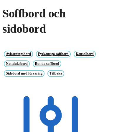
Soffbord och
sidobord
Avlastningsbord
Fyrkantiga soffbord
Konsolbord
Nattduksbord
Runda soffbord
Sidobord med förvaring
Tillbaka