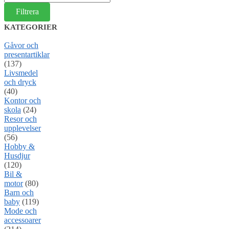
pris
Filtrera
KATEGORIER
Gåvor och
presentartiklar
(137)
Livsmedel
och dryck
(40)
Kontor och
skola
(24)
Resor och
upplevelser
(56)
Hobby &
Husdjur
(120)
Bil &
motor
(80)
Barn och
baby
(119)
Mode och
accessoarer