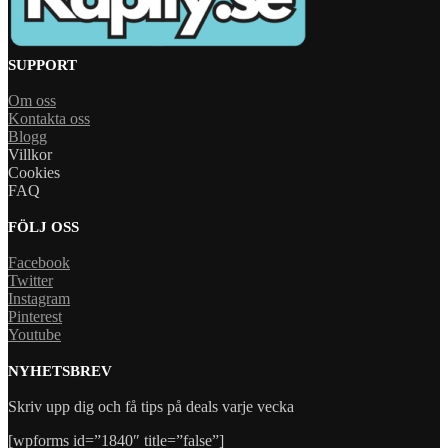
SUPPORT
Om oss
Kontakta oss
Blogg
Villkor
Cookies
FAQ
FÖLJ OSS
Facebook
Twitter
Instagram
Pinterest
Youtube
NYHETSBREV
Skriv upp dig och få tips på deals varje vecka
[wpforms id=”1840″ title=”false”]