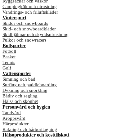
Ryggsäckar och väskor
Campingkök och utrustning
Vandrings- och friluftskläder
Vintersport
Skidor och snowboards
Skid- och snowboardkläder
Skidhjälmar och skyddsutrustning
Pulkor och snowracers
Bollsporter
Fotboll
Basket
Tennis
Golf
Vattensporter
Simning och bad
Surfing och paddleboarding
Dykning och snorkling
Båtliv och segling
Hälsa och skönhet
Personvård och hygien
Tandvård
Kroppsvård
Hårprodukter
Rakning och hårborttagning
Hälsoprodukter och kosttillskott