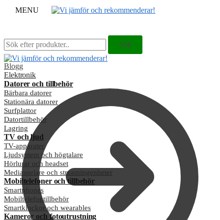
MENU
Sök
Sök
Sök
Sök
efter:
efter:
Blogg
Elektronik
Datorer och tillbehör
Bärbara datorer
Stationära datorer
Surfplattor
Datortillbehör
Lagring
TV och ljud
TV-apparater
Ljudsystem och högtalare
Hörlurar och headset
Mediaspelare och streamingenheter
Mobiltelefoner och tillbehör
Smartphones
Mobiltelefontillbehör
Smartklockor och wearables
Kameror och fotoutrustning