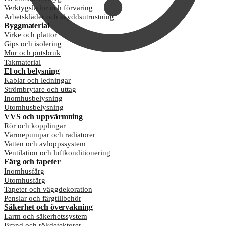
Verktygslådor och förvaring
Arbetskläder och skyddsutrustning
Byggmaterial
Virke och plattor
Gips och isolering
Mur och putsbruk
Takmaterial
El och belysning
Kablar och ledningar
Strömbrytare och uttag
Inomhusbelysning
Utomhusbelysning
VVS och uppvärmning
Rör och kopplingar
Värmepumpar och radiatorer
Vatten och avloppssystem
Ventilation och luftkonditionering
Färg och tapeter
Inomhusfärg
Utomhusfärg
Tapeter och väggdekoration
Penslar och färgtillbehör
Säkerhet och övervakning
Larm och säkerhetssystem
Brand och rökdetektorer