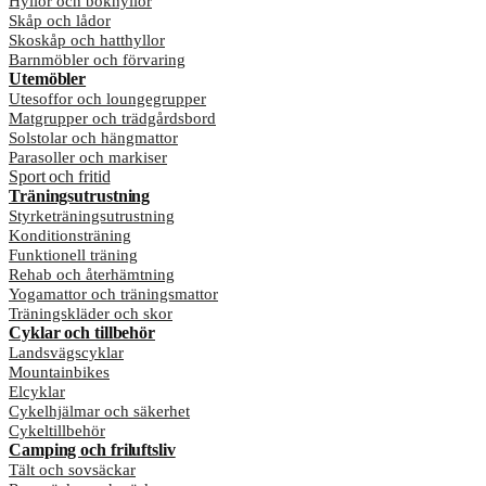
Hyllor och bokhyllor
Skåp och lådor
Skoskåp och hatthyllor
Barnmöbler och förvaring
Utemöbler
Utesoffor och loungegrupper
Matgrupper och trädgårdsbord
Solstolar och hängmattor
Parasoller och markiser
Sport och fritid
Träningsutrustning
Styrketräningsutrustning
Konditionsträning
Funktionell träning
Rehab och återhämtning
Yogamattor och träningsmattor
Träningskläder och skor
Cyklar och tillbehör
Landsvägscyklar
Mountainbikes
Elcyklar
Cykelhjälmar och säkerhet
Cykeltillbehör
Camping och friluftsliv
Tält och sovsäckar