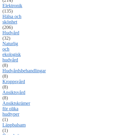
(214)
Elektronik
(135)
Hälsa och
skönhet
(206)
Hudvård
(32)
Naturlig
och
ekologisk
hudvård
(8)
Hudvårdsbehandlingar
(8)
Kroppsvård
(8)
Ansiktsvård
(8)
Ansiktskrämer
för olika
hudtyper
(1)
Läppbalsam
(1)