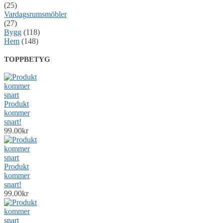
(25)
Vardagsrumsmöbler
(27)
Bygg
(118)
Hem
(148)
TOPPBETYG
Produkt
kommer
snart!
99.00
kr
Produkt
kommer
snart!
99.00
kr