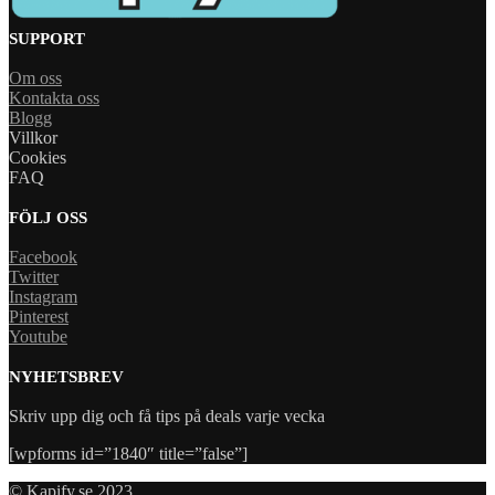
SUPPORT
Om oss
Kontakta oss
Blogg
Villkor
Cookies
FAQ
FÖLJ OSS
Facebook
Twitter
Instagram
Pinterest
Youtube
NYHETSBREV
Skriv upp dig och få tips på deals varje vecka
[wpforms id=”1840″ title=”false”]
© Kapify.se 2023