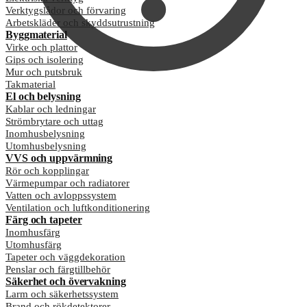
Verktygslådor och förvaring
Arbetskläder och skyddsutrustning
Byggmaterial
Virke och plattor
Gips och isolering
Mur och putsbruk
Takmaterial
El och belysning
Kablar och ledningar
Strömbrytare och uttag
Inomhusbelysning
Utomhusbelysning
VVS och uppvärmning
Rör och kopplingar
Värmepumpar och radiatorer
Vatten och avloppssystem
Ventilation och luftkonditionering
Färg och tapeter
Inomhusfärg
Utomhusfärg
Tapeter och väggdekoration
Penslar och färgtillbehör
Säkerhet och övervakning
Larm och säkerhetssystem
Brand och rökdetektorer