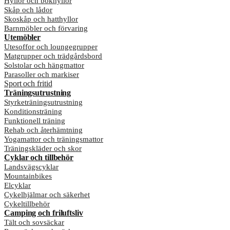
Hyllor och bokhyllor
Skåp och lådor
Skoskåp och hatthyllor
Barnmöbler och förvaring
Utemöbler
Utesoffor och loungegrupper
Matgrupper och trädgårdsbord
Solstolar och hängmattor
Parasoller och markiser
Sport och fritid
Träningsutrustning
Styrketräningsutrustning
Konditionsträning
Funktionell träning
Rehab och återhämtning
Yogamattor och träningsmattor
Träningskläder och skor
Cyklar och tillbehör
Landsvägscyklar
Mountainbikes
Elcyklar
Cykelhjälmar och säkerhet
Cykeltillbehör
Camping och friluftsliv
Tält och sovsäckar