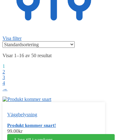
Visa filter
Visar 1–16 av 50 resultat
1
2
3
4
→
Väggbelysning
Produkt kommer snart!
99.00
kr
Lägg till i varukorg