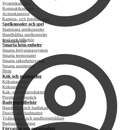
Systemkameror
Kompaktkameror
Actionkameror
Kamera- och fototillbehör
Spelkonsoler och spel
Stationära spelkonsoler
Handhållna spelkonsoler
Spel och tillbehör
Kontakta oss
Smarta hem-enheter
Smarta belysningssystem
Smarta termostater
Smarta säkerhetssystem
Smarta assistenter
Hem
Kök och matlagning
Köksmaskiner
Köksredskap
Kak- och bakprodukter
Porslin och bestick
Badrumstillbehör
Handdukar och badlakan
Dusch- och badmattor
Tvålpumpar och tandborstehållare
Badrumsförvaring
Förvaring och organisation