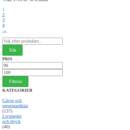
1
2
3
4
→
Sök
efter:
PRIS
Min
pris
Max
pris
Filtrera
KATEGORIER
Gåvor och
presentartiklar
(137)
Livsmedel
och dryck
(40)