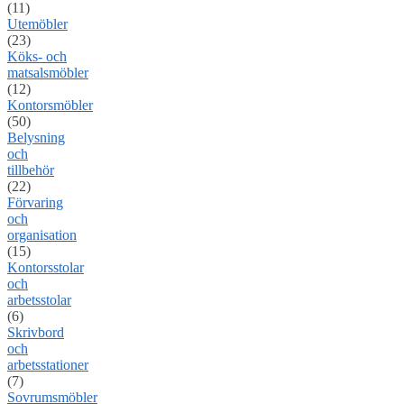
(11)
Utemöbler
(23)
Köks- och
matsalsmöbler
(12)
Kontorsmöbler
(50)
Belysning
och
tillbehör
(22)
Förvaring
och
organisation
(15)
Kontorsstolar
och
arbetsstolar
(6)
Skrivbord
och
arbetsstationer
(7)
Sovrumsmöbler