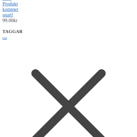
Produkt
kommer
snart!
99.00
kr
TAGGAR
test