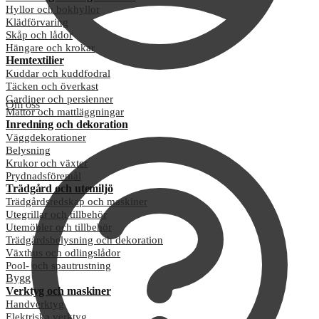
Hyllor och bokhyllor
Klädförvaring
Skåp och lådor
Hängare och krokar
Hemtextilier
Kuddar och kuddfodral
Täcken och överkast
Gardiner och persienner
Om oss
Mattor och mattläggningar
Inredning och dekoration
Väggdekorationer
Belysning
Krukor och växter
Prydnadsföremål
Trädgård och utemiljö
Trädgårdsredskap och maskiner
Utegrillar och tillbehör
Utemöbler och tillbehör
Trädgårdsbelysning och dekoration
Växthus och odlingslådor
Pool- och spautrustning
Bygg
Verktyg och maskiner
Handverktyg
Elektriska verktyg