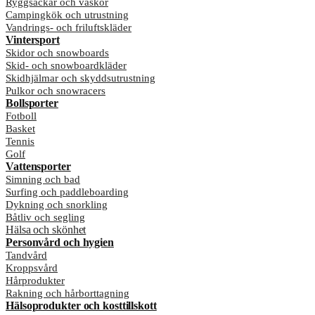
Ryggsäckar och väskor
Campingkök och utrustning
Vandrings- och friluftskläder
Vintersport
Skidor och snowboards
Skid- och snowboardkläder
Skidhjälmar och skyddsutrustning
Pulkor och snowracers
Bollsporter
Fotboll
Basket
Tennis
Golf
Vattensporter
Simning och bad
Surfing och paddleboarding
Dykning och snorkling
Båtliv och segling
Hälsa och skönhet
Personvård och hygien
Tandvård
Kroppsvård
Hårprodukter
Rakning och hårborttagning
Hälsoprodukter och kosttillskott