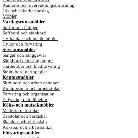
Kameror och övervakningsutrustning
Lås och säkerhetsbeslag
Möbler
Vardagsrumsmöbler
Soffor och fåtöljer
Soffbord och sidobord
TV-bänkar och mediemöbler
Hyllor och förvaring
Sovrumsmöbler
Sängar och sänggavlar
Sängbord och sänglampor
Garderober och klädförvaring
Sminkbord och speglar
Kontorsmöbler
Skrivbord och arbetsstationer
Kontorsstolar och arbetsstolar
Förvaring och organisation
Belysning och tillbehör
Köks- och matsalsmöbler
Matbord och stolar
Barstolar och bardiskar
Skänkar och vitrinskåp
Köksöar och arbetsbänkar
Förvaringsmöbler