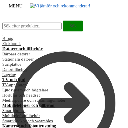
MENU
Sök
Sök
Sök
Sök
efter:
efter:
Blogg
Elektronik
Datorer och tillbehör
Bärbara datorer
Stationära datorer
Surfplattor
Datortillbehör
Lagring
TV och ljud
TV-apparater
Ljudsystem och högtalare
Hörlurar och headset
Mediaspelare och streamingenheter
Mobiltelefoner och tillbehör
Smartphones
Mobiltelefontillbehör
Smartklockor och wearables
Kameror och fotoutrustning