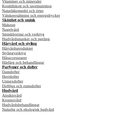
Vitaminer och mineraler
Kosttillskott och sportnutrition
Naturläkemedel och örter
Vätskeersättning och energidrycker
Skönhet och smink
Makeup
Nagelvård
Sminkborstar och verktyg
Hudvårdsmasker och peeling
Hårvård och styling
Hårvårdsprodukter
Stylingverktyg
Håraccessoarer
Hårfärg och behandlingar
Parfymer och dofter
Damdofter
Herrdofter
Unisexdofter
Doftljus och rumsdofter
Hudvård
Ansiktsvård
Kroppsvård
Hudvårdsbehandlingar
Naturlig och ekologisk hudvård