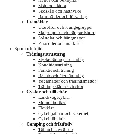
Hyllor och bokhyllor
Skåp och lådor
Skoskåp och hatthyllor
Barnmöbler och förvaring
Utemöbler
Utesoffor och loungegrupper
Matgrupper och trädgårdsbord
Solstolar och hängmattor
Parasoller och markiser
Sport och fritid
Träningsutrustning
Styrketräningsutrustning
Konditionsträning
Funktionell träning
Rehab och återhämtning
Yogamattor och träningsmattor
Träningskläder och skor
Cyklar och tillbehör
Landsvägscyklar
Mountainbikes
Elcyklar
Cykelhjälmar och säkerhet
Cykeltillbehör
Camping och friluftsliv
Tält och sovsäckar