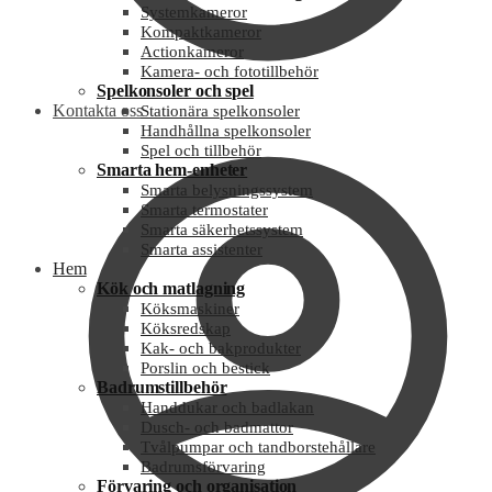
Systemkameror
Kompaktkameror
Actionkameror
Kamera- och fototillbehör
Spelkonsoler och spel
Kontakta oss
Stationära spelkonsoler
Handhållna spelkonsoler
Spel och tillbehör
Smarta hem-enheter
Smarta belysningssystem
Smarta termostater
Smarta säkerhetssystem
Smarta assistenter
Hem
Kök och matlagning
Köksmaskiner
Köksredskap
Kak- och bakprodukter
Porslin och bestick
Badrumstillbehör
Handdukar och badlakan
Dusch- och badmattor
Tvålpumpar och tandborstehållare
Badrumsförvaring
Förvaring och organisation