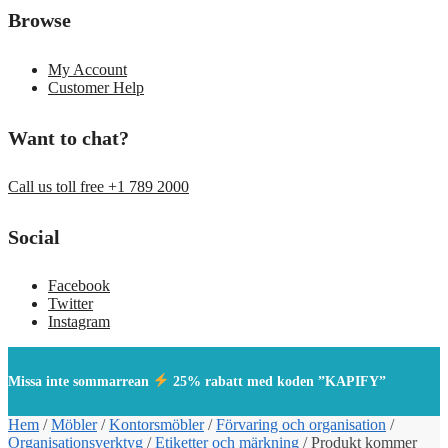
Browse
My Account
Customer Help
Want to chat?
Call us toll free +1 789 2000
Social
Facebook
Twitter
Instagram
Missa inte sommarrean
25% rabatt med koden ”KAPIFY”
Hem
/
Möbler
/
Kontorsmöbler
/
Förvaring och organisation
/
Organisationsverktyg
/
Etiketter och märkning
/
Produkt kommer