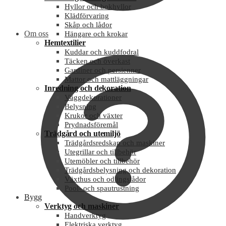
Hyllor och bokhyllor
Klädförvaring
Skåp och lådor
Om oss
Hängare och krokar
Hemtextilier
Kuddar och kuddfodral
Täcken och överkast
Gardiner och persienner
Mattor och mattläggningar
Inredning och dekoration
Väggdekorationer
Belysning
Krukor och växter
Prydnadsföremål
Trädgård och utemiljö
Trädgårdsredskap och maskiner
Utegrillar och tillbehör
Utemöbler och tillbehör
Trädgårdsbelysning och dekoration
Växthus och odlingslådor
Pool- och spautrustning
Bygg
Verktyg och maskiner
Handverktyg
Elektriska verktyg