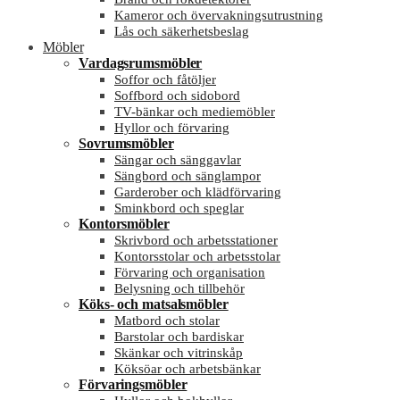
Kameror och övervakningsutrustning
Lås och säkerhetsbeslag
Möbler
Vardagsrumsmöbler
Soffor och fåtöljer
Soffbord och sidobord
TV-bänkar och mediemöbler
Hyllor och förvaring
Sovrumsmöbler
Sängar och sänggavlar
Sängbord och sänglampor
Garderober och klädförvaring
Sminkbord och speglar
Kontorsmöbler
Skrivbord och arbetsstationer
Kontorsstolar och arbetsstolar
Förvaring och organisation
Belysning och tillbehör
Köks- och matsalsmöbler
Matbord och stolar
Barstolar och bardiskar
Skänkar och vitrinskåp
Köksöar och arbetsbänkar
Förvaringsmöbler