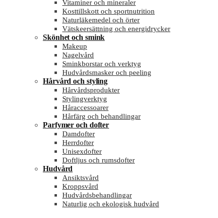
Vitaminer och mineraler
Kosttillskott och sportnutrition
Naturläkemedel och örter
Vätskeersättning och energidrycker
Skönhet och smink
Makeup
Nagelvård
Sminkborstar och verktyg
Hudvårdsmasker och peeling
Hårvård och styling
Hårvårdsprodukter
Stylingverktyg
Håraccessoarer
Hårfärg och behandlingar
Parfymer och dofter
Damdofter
Herrdofter
Unisexdofter
Doftljus och rumsdofter
Hudvård
Ansiktsvård
Kroppsvård
Hudvårdsbehandlingar
Naturlig och ekologisk hudvård