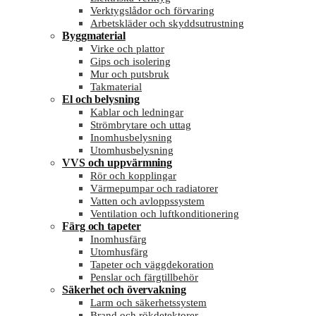
Verktygslådor och förvaring
Arbetskläder och skyddsutrustning
Byggmaterial
Virke och plattor
Gips och isolering
Mur och putsbruk
Takmaterial
El och belysning
Kablar och ledningar
Strömbrytare och uttag
Inomhusbelysning
Utomhusbelysning
VVS och uppvärmning
Rör och kopplingar
Värmepumpar och radiatorer
Vatten och avloppssystem
Ventilation och luftkonditionering
Färg och tapeter
Inomhusfärg
Utomhusfärg
Tapeter och väggdekoration
Penslar och färgtillbehör
Säkerhet och övervakning
Larm och säkerhetssystem
Brand och rökdetektorer