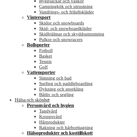
Ryggsäckar och väskor
Campingkök och utrustning
Vandrings- och friluftskläder
Vintersport
Skidor och snowboards
Skid- och snowboardkläder
Skidhjälmar och skyddsutrustning
Pulkor och snowracers
Bollsporter
Fotboll
Basket
Tennis
Golf
Vattensporter
Simning och bad
Surfing och paddleboarding
Dykning och snorkling
Båtliv och segling
Hälsa och skönhet
Personvård och hygien
Tandvård
Kroppsvård
Hårprodukter
Rakning och hårborttagning
Hälsoprodukter och kosttillskott