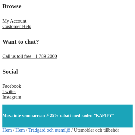
Browse
My Account
Customer Help
Want to chat?
Call us toll free +1 789 2000
Social
Facebook
Twitter
Instagram
Missa inte sommarrean ⚡ 25% rabatt med koden ”KAPIFY”
Hem
/
Hem
/
Trädgård och utemiljö
/
Utemöbler och tillbehör