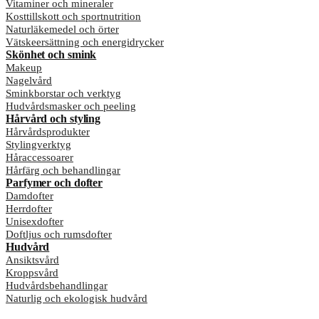
Vitaminer och mineraler
Kosttillskott och sportnutrition
Naturläkemedel och örter
Vätskeersättning och energidrycker
Skönhet och smink
Makeup
Nagelvård
Sminkborstar och verktyg
Hudvårdsmasker och peeling
Hårvård och styling
Hårvårdsprodukter
Stylingverktyg
Håraccessoarer
Hårfärg och behandlingar
Parfymer och dofter
Damdofter
Herrdofter
Unisexdofter
Doftljus och rumsdofter
Hudvård
Ansiktsvård
Kroppsvård
Hudvårdsbehandlingar
Naturlig och ekologisk hudvård