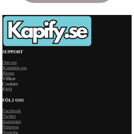
SUPPORT
Om oss
Kontakta oss
Blogg
Villkor
Cookies
FAQ
FÖLJ OSS
Facebook
Twitter
Instagram
Pinterest
Youtube