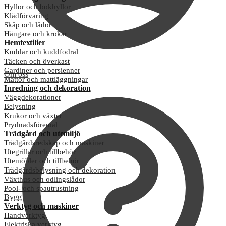
Hyllor och bokhyllor
Klädförvaring
Skåp och lådor
Hängare och krokar
Hemtextilier
Kuddar och kuddfodral
Täcken och överkast
Gardiner och persienner
Om oss
Mattor och mattläggningar
Inredning och dekoration
Väggdekorationer
Belysning
Krukor och växter
Prydnadsföremål
Trädgård och utemiljö
Trädgårdsredskap och maskiner
Utegrillar och tillbehör
Utemöbler och tillbehör
Trädgårdsbelysning och dekoration
Växthus och odlingslådor
Pool- och spautrustning
Bygg
Verktyg och maskiner
Handverktyg
Elektriska verktyg