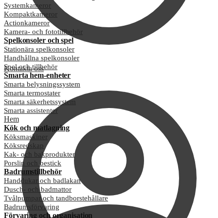
Systemkameror
Kompaktkameror
Actionkameror
Kamera- och fototillbehör
Spelkonsoler och spel
Stationära spelkonsoler
Handhållna spelkonsoler
Spel och tillbehör
Kontakta oss
Smarta hem-enheter
Smarta belysningssystem
Smarta termostater
Smarta säkerhetssystem
Smarta assistenter
Hem
Kök och matlagning
Köksmaskiner
Köksredskap
Kak- och bakprodukter
Porslin och bestick
Badrumstillbehör
Handdukar och badlakan
Dusch- och badmattor
Tvålpumpar och tandborstehållare
Badrumsförvaring
Förvaring och organisation