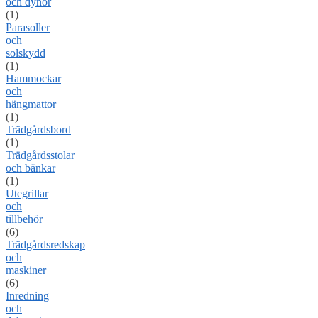
och dynor
(1)
Parasoller
och
solskydd
(1)
Hammockar
och
hängmattor
(1)
Trädgårdsbord
(1)
Trädgårdsstolar
och bänkar
(1)
Utegrillar
och
tillbehör
(6)
Trädgårdsredskap
och
maskiner
(6)
Inredning
och