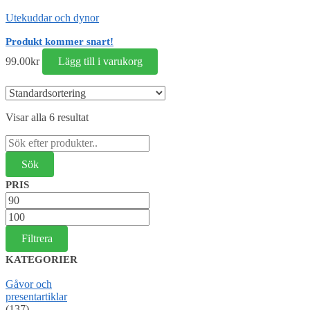
Utekuddar och dynor
Produkt kommer snart!
99.00
kr
Lägg till i varukorg
Visar alla 6 resultat
Sök
efter:
PRIS
Min
pris
Max
pris
Filtrera
KATEGORIER
Gåvor och
presentartiklar
(137)