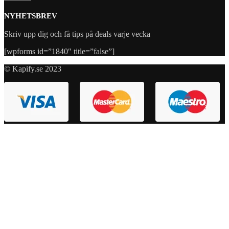
NYHETSBREV
Skriv upp dig och få tips på deals varje vecka
[wpforms id=”1840″ title=”false”]
© Kapify.se 2023