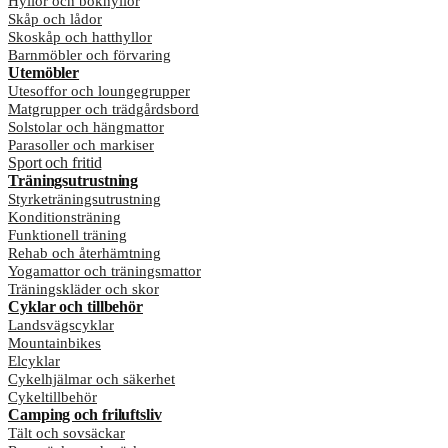
Hyllor och bokhyllor
Skåp och lådor
Skoskåp och hatthyllor
Barnmöbler och förvaring
Utemöbler
Utesoffor och loungegrupper
Matgrupper och trädgårdsbord
Solstolar och hängmattor
Parasoller och markiser
Sport och fritid
Träningsutrustning
Styrketräningsutrustning
Konditionsträning
Funktionell träning
Rehab och återhämtning
Yogamattor och träningsmattor
Träningskläder och skor
Cyklar och tillbehör
Landsvägscyklar
Mountainbikes
Elcyklar
Cykelhjälmar och säkerhet
Cykeltillbehör
Camping och friluftsliv
Tält och sovsäckar