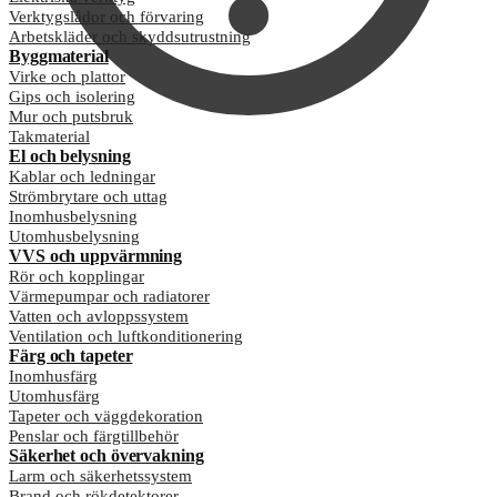
Verktygslådor och förvaring
Arbetskläder och skyddsutrustning
Byggmaterial
Virke och plattor
Gips och isolering
Mur och putsbruk
Takmaterial
El och belysning
Kablar och ledningar
Strömbrytare och uttag
Inomhusbelysning
Utomhusbelysning
VVS och uppvärmning
Rör och kopplingar
Värmepumpar och radiatorer
Vatten och avloppssystem
Ventilation och luftkonditionering
Färg och tapeter
Inomhusfärg
Utomhusfärg
Tapeter och väggdekoration
Penslar och färgtillbehör
Säkerhet och övervakning
Larm och säkerhetssystem
Brand och rökdetektorer