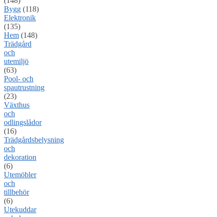
(148)
Bygg
(118)
Elektronik
(135)
Hem
(148)
Trädgård
och
utemiljö
(63)
Pool- och
spautrustning
(23)
Växthus
och
odlingslådor
(16)
Trädgårdsbelysning
och
dekoration
(6)
Utemöbler
och
tillbehör
(6)
Utekuddar