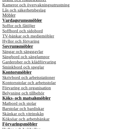
Kameror och övervakningsutrustning
Lås och säkerhetsbeslag
Möbler
Vardagsrumsmöbler
Soffor och fåtöljer
Soffbord och sidobord
TV-bänkar och mediemöbler
Hyllor och förvaring
Sovrumsmöbler
Sängar och sänggavlar
Sängbord och sänglampor
Garderober och klädförvaring
Sminkbord och speglar
Kontorsmöbler
Skrivbord och arbetsstationer
Kontorsstolar och arbetsstolar
Förvaring och organisation
Belysning och tillbehör
Köks- och matsalsmöbler
Matbord och stolar
Barstolar och bardiskar
Skänkar och vitrinskåp
Köksöar och arbetsbänkar
Förvaringsmöbler