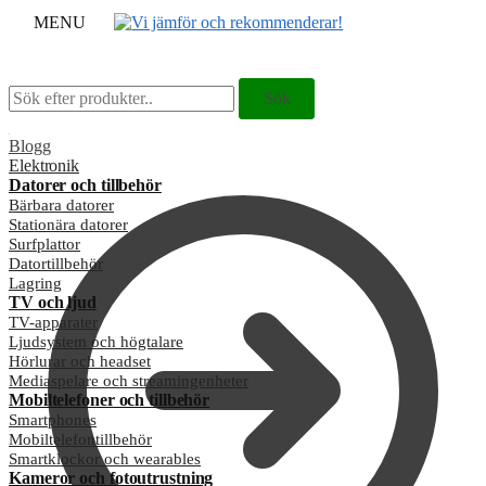
MENU
Sök
Sök
Sök
Sök
efter:
efter:
Blogg
Elektronik
Datorer och tillbehör
Bärbara datorer
Stationära datorer
Surfplattor
Datortillbehör
Lagring
TV och ljud
TV-apparater
Ljudsystem och högtalare
Hörlurar och headset
Mediaspelare och streamingenheter
Mobiltelefoner och tillbehör
Smartphones
Mobiltelefontillbehör
Smartklockor och wearables
Kameror och fotoutrustning