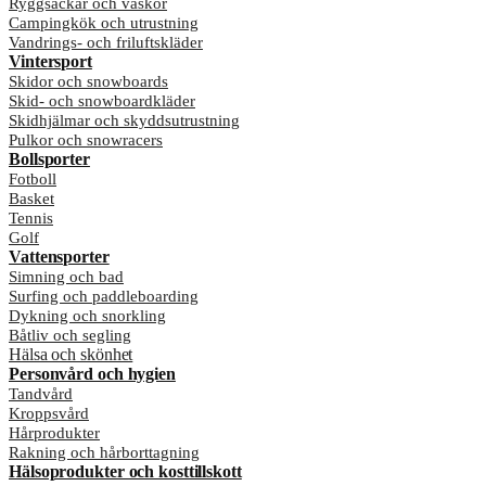
Ryggsäckar och väskor
Campingkök och utrustning
Vandrings- och friluftskläder
Vintersport
Skidor och snowboards
Skid- och snowboardkläder
Skidhjälmar och skyddsutrustning
Pulkor och snowracers
Bollsporter
Fotboll
Basket
Tennis
Golf
Vattensporter
Simning och bad
Surfing och paddleboarding
Dykning och snorkling
Båtliv och segling
Hälsa och skönhet
Personvård och hygien
Tandvård
Kroppsvård
Hårprodukter
Rakning och hårborttagning
Hälsoprodukter och kosttillskott