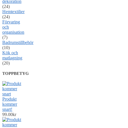
dekoration
(24)
Hemtextilier
(24)
Förvaring
och
organisation
(7)
Badrumstillbehör
(10)
Kök och
matlagning
(20)
TOPPBETYG
Produkt
kommer
snart!
99.00
kr