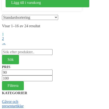
Lägg till i varukorg
Visar 1–16 av 24 resultat
1
2
→
Sök
efter:
PRIS
Min
pris
Max
pris
Filtrera
KATEGORIER
Gåvor och
presentartiklar