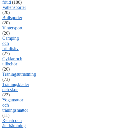
fritid
(180)
Vattensporter
(20)
Bollsporter
(20)
Vintersport
(20)
Camping
och
friluftsliv
(27)
Cyklar och
tillbehör
(20)
Träningsutrustning
(73)
Träningskläder
och skor
(22)
Yogamattor
och
träningsmattor
(11)
Rehab och
återhämtning