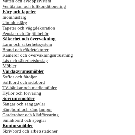
Vatten och avloppssystem
Ventilation och luftkonditionering
Färg och tapeter
Inomhusfärg
Utomhusfärg
Tapeter och väggdekoration
Penslar och färgtillbehör
Säkerhet och övervakning
Larm och säkerhetssystem
Brand och rökdetektorer
Kameror och övervakningsutrustning
Lås och säkerhetsbeslag
Möbler
Vardagsrumsmöbler
Soffor och fåtöljer
Soffbord och sidobord
TV-bänkar och mediemöbler
Hyllor och förvaring
Sovrumsmöbler
Sängar och sänggavlar
Sängbord och sänglampor
Garderober och klädförvaring
Sminkbord och speglar
Kontorsmöbler
Skrivbord och arbetsstationer