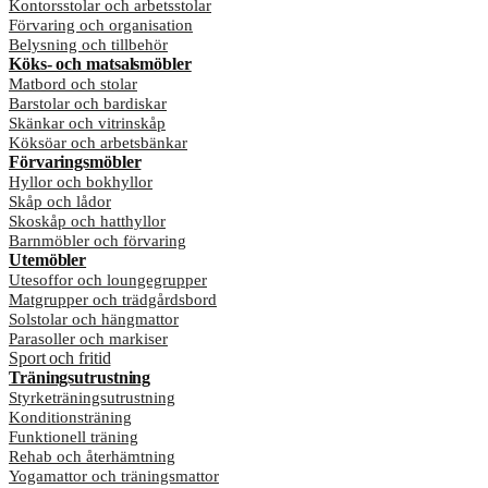
Kontorsstolar och arbetsstolar
Förvaring och organisation
Belysning och tillbehör
Köks- och matsalsmöbler
Matbord och stolar
Barstolar och bardiskar
Skänkar och vitrinskåp
Köksöar och arbetsbänkar
Förvaringsmöbler
Hyllor och bokhyllor
Skåp och lådor
Skoskåp och hatthyllor
Barnmöbler och förvaring
Utemöbler
Utesoffor och loungegrupper
Matgrupper och trädgårdsbord
Solstolar och hängmattor
Parasoller och markiser
Sport och fritid
Träningsutrustning
Styrketräningsutrustning
Konditionsträning
Funktionell träning
Rehab och återhämtning
Yogamattor och träningsmattor