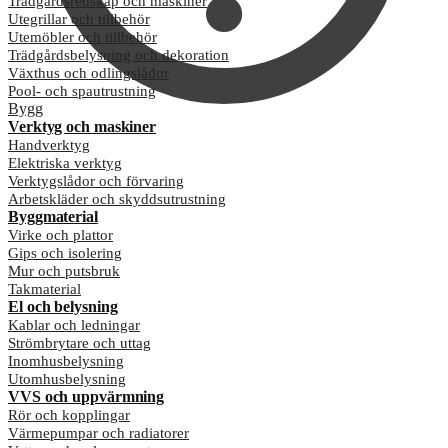
Trädgårdsredskap och maskiner
Utegrillar och tillbehör
Utemöbler och tillbehör
Trädgårdsbelysning och dekoration
Växthus och odlingslådor
Pool- och spautrustning
Bygg
Verktyg och maskiner
Handverktyg
Elektriska verktyg
Verktygslådor och förvaring
Arbetskläder och skyddsutrustning
Byggmaterial
Virke och plattor
Gips och isolering
Mur och putsbruk
Takmaterial
El och belysning
Kablar och ledningar
Strömbrytare och uttag
Inomhusbelysning
Utomhusbelysning
VVS och uppvärmning
Rör och kopplingar
Värmepumpar och radiatorer