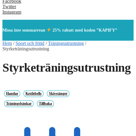
Facebook
Twitter
Instagram
Missa inte sommarrean
25% rabatt med koden ”KAPIFY”
Hem
/
Sport och fritid
/
Träningsutrustning
/
Styrketräningsutrustning
Styrketräningsutrustning
Hantlar
Kettlebells
Skivstänger
Träningsbänkar
Tillbaka