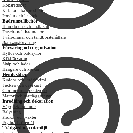
Köksredskap
Kak- och bakprodukter
Porslin och bestick
Badrumstillbehör
Handdukar och badlakan
Dusch- och badmattor
Tvålpumpar och tandborstehållare
Badrumsförvaring
Om oss
Förvaring och organisation
Hyllor och bokhyllor
Klädförvaring
Skåp och lådor
Hängare och krokar
Hemtextilier
Kuddar och kuddfodral
Täcken och överkast
Gardiner och persienner
Mattor och mattläggningar
Inredning och dekoration
Väggdekorationer
Belysning
Krukor och växter
Prydnadsföremål
Trädgård och utemiljö