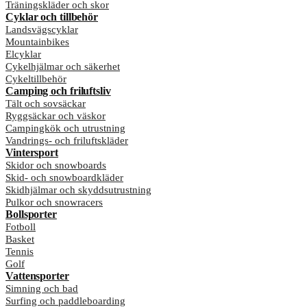
Träningskläder och skor
Cyklar och tillbehör
Landsvägscyklar
Mountainbikes
Elcyklar
Cykelhjälmar och säkerhet
Cykeltillbehör
Camping och friluftsliv
Tält och sovsäckar
Ryggsäckar och väskor
Campingkök och utrustning
Vandrings- och friluftskläder
Vintersport
Skidor och snowboards
Skid- och snowboardkläder
Skidhjälmar och skyddsutrustning
Pulkor och snowracers
Bollsporter
Fotboll
Basket
Tennis
Golf
Vattensporter
Simning och bad
Surfing och paddleboarding