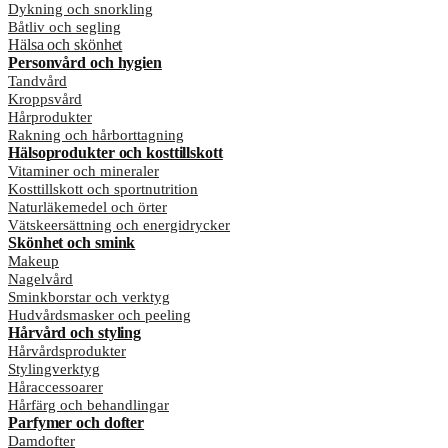
Dykning och snorkling
Båtliv och segling
Hälsa och skönhet
Personvård och hygien
Tandvård
Kroppsvård
Hårprodukter
Rakning och hårborttagning
Hälsoprodukter och kosttillskott
Vitaminer och mineraler
Kosttillskott och sportnutrition
Naturläkemedel och örter
Vätskeersättning och energidrycker
Skönhet och smink
Makeup
Nagelvård
Sminkborstar och verktyg
Hudvårdsmasker och peeling
Hårvård och styling
Hårvårdsprodukter
Stylingverktyg
Håraccessoarer
Hårfärg och behandlingar
Parfymer och dofter
Damdofter