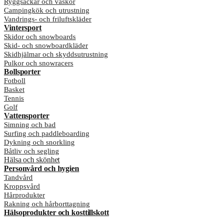
Ryggsäckar och väskor
Campingkök och utrustning
Vandrings- och friluftskläder
Vintersport
Skidor och snowboards
Skid- och snowboardkläder
Skidhjälmar och skyddsutrustning
Pulkor och snowracers
Bollsporter
Fotboll
Basket
Tennis
Golf
Vattensporter
Simning och bad
Surfing och paddleboarding
Dykning och snorkling
Båtliv och segling
Hälsa och skönhet
Personvård och hygien
Tandvård
Kroppsvård
Hårprodukter
Rakning och hårborttagning
Hälsoprodukter och kosttillskott