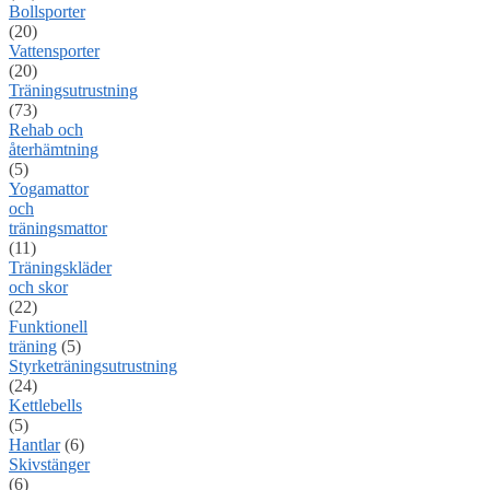
Bollsporter
(20)
Vattensporter
(20)
Träningsutrustning
(73)
Rehab och
återhämtning
(5)
Yogamattor
och
träningsmattor
(11)
Träningskläder
och skor
(22)
Funktionell
träning
(5)
Styrketräningsutrustning
(24)
Kettlebells
(5)
Hantlar
(6)
Skivstänger
(6)