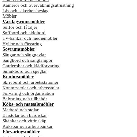
Kameror och övervakningsutrustning
Lås och säkerhetsbeslag
Möbler
Vardagsrumsmöbler
Soffor och fåtöljer
Soffbord och sidobord
TV-bänkar och mediemöbler
Hyllor och förvaring
Sovrumsmöbler
Sängar och sänggavlar
Sängbord och sänglampor
Garderober och klädförvaring
Sminkbord och speglar
Kontorsmöbler
Skrivbord och arbetsstationer
Kontorsstolar och arbetsstolar
Förvaring och organisation
Belysning och tillbehör
Köks- och matsalsmöbler
Matbord och stolar
Barstolar och bardiskar
Skänkar och vitrinskåp
Köksöar och arbetsbänkar
Förvaringsmöbler