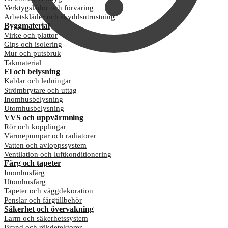
Verktygslådor och förvaring
Arbetskläder och skyddsutrustning
Byggmaterial
Virke och plattor
Gips och isolering
Mur och putsbruk
Takmaterial
El och belysning
Kablar och ledningar
Strömbrytare och uttag
Inomhusbelysning
Utomhusbelysning
VVS och uppvärmning
Rör och kopplingar
Värmepumpar och radiatorer
Vatten och avloppssystem
Ventilation och luftkonditionering
Färg och tapeter
Inomhusfärg
Utomhusfärg
Tapeter och väggdekoration
Penslar och färgtillbehör
Säkerhet och övervakning
Larm och säkerhetssystem
Brand och rökdetektorer