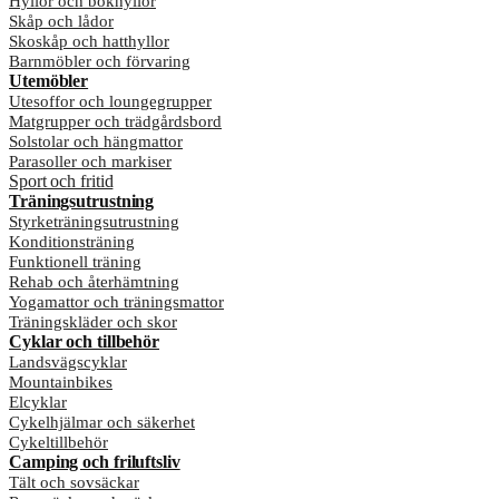
Hyllor och bokhyllor
Skåp och lådor
Skoskåp och hatthyllor
Barnmöbler och förvaring
Utemöbler
Utesoffor och loungegrupper
Matgrupper och trädgårdsbord
Solstolar och hängmattor
Parasoller och markiser
Sport och fritid
Träningsutrustning
Styrketräningsutrustning
Konditionsträning
Funktionell träning
Rehab och återhämtning
Yogamattor och träningsmattor
Träningskläder och skor
Cyklar och tillbehör
Landsvägscyklar
Mountainbikes
Elcyklar
Cykelhjälmar och säkerhet
Cykeltillbehör
Camping och friluftsliv
Tält och sovsäckar