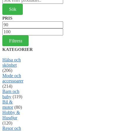
efter:
PRIS
Min
pris
Max
pris
Filtrera
KATEGORIER
Hälsa och
skönhet
(206)
Mode och
accessoarer
(214)
Barn och
baby
(119)
Bil &
motor
(80)
Hobby &
Husdjur
(120)
Resor och