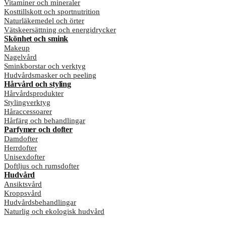
Vitaminer och mineraler
Kosttillskott och sportnutrition
Naturläkemedel och örter
Vätskeersättning och energidrycker
Skönhet och smink
Makeup
Nagelvård
Sminkborstar och verktyg
Hudvårdsmasker och peeling
Hårvård och styling
Hårvårdsprodukter
Stylingverktyg
Håraccessoarer
Hårfärg och behandlingar
Parfymer och dofter
Damdofter
Herrdofter
Unisexdofter
Doftljus och rumsdofter
Hudvård
Ansiktsvård
Kroppsvård
Hudvårdsbehandlingar
Naturlig och ekologisk hudvård