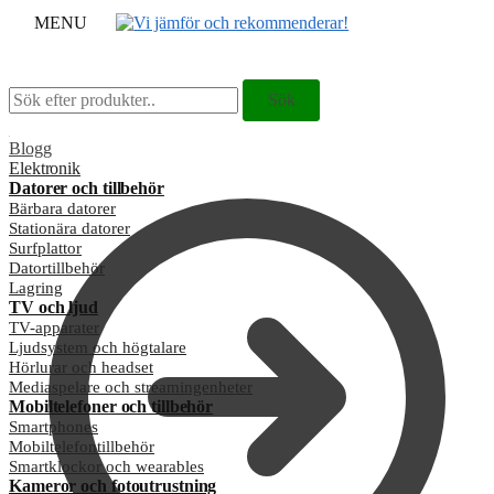
MENU
Sök
Sök
Sök
Sök
efter:
efter:
Blogg
Elektronik
Datorer och tillbehör
Bärbara datorer
Stationära datorer
Surfplattor
Datortillbehör
Lagring
TV och ljud
TV-apparater
Ljudsystem och högtalare
Hörlurar och headset
Mediaspelare och streamingenheter
Mobiltelefoner och tillbehör
Smartphones
Mobiltelefontillbehör
Smartklockor och wearables
Kameror och fotoutrustning