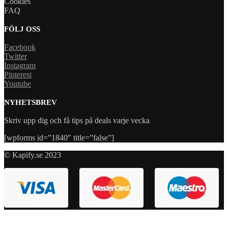
Cookies
FAQ
FÖLJ OSS
Facebook
Twitter
Instagram
Pinterest
Youtube
NYHETSBREV
Skriv upp dig och få tips på deals varje vecka
[wpforms id=”1840″ title=”false”]
© Kapify.se 2023