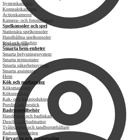
Systemkameror
Kompaktkameror
Actionkameror
Kamera- och fototillbehör
Spelkonsoler och spel
Stationära spelkonsoler
Handhållna spelkonsoler
Spel och tillbehör
Kontakta oss
Smarta hem-enheter
Smarta belysningssystem
Smarta termostater
Smarta säkerhetssystem
Smarta assistenter
Hem
Kök och matlagning
Köksmaskiner
Köksredskap
Kak- och bakprodukter
Porslin och bestick
Badrumstillbehör
Handdukar och badlakan
Dusch- och badmattor
Tvålpumpar och tandborstehållare
Badrumsförvaring
Förvaring och organisation