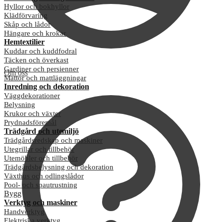
Hyllor och bokhyllor
Klädförvaring
Skåp och lådor
Hängare och krokar
Hemtextilier
Kuddar och kuddfodral
Täcken och överkast
Gardiner och persienner
Om oss
Mattor och mattläggningar
Inredning och dekoration
Väggdekorationer
Belysning
Krukor och växter
Prydnadsföremål
Trädgård och utemiljö
Trädgårdsredskap och maskiner
Utegrillar och tillbehör
Utemöbler och tillbehör
Trädgårdsbelysning och dekoration
Växthus och odlingslådor
Pool- och spautrustning
Bygg
Verktyg och maskiner
Handverktyg
Elektriska verktyg