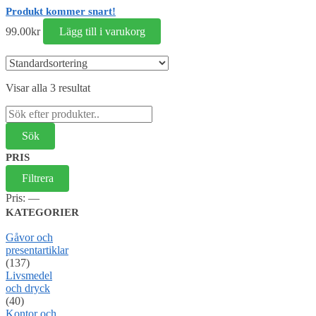
Produkt kommer snart!
99.00
kr
Lägg till i varukorg
Visar alla 3 resultat
Sök
efter:
PRIS
Min
Max
Filtrera
pris
pris
Pris:
—
KATEGORIER
Gåvor och
presentartiklar
(137)
Livsmedel
och dryck
(40)
Kontor och