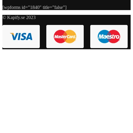
[wpforms id=”1840″ title=”false”]
© Kapify.se 2023