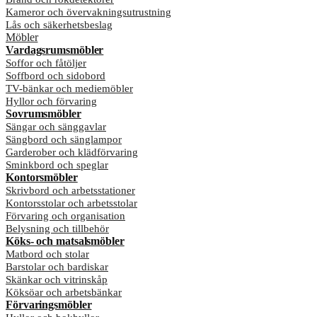
Kameror och övervakningsutrustning
Lås och säkerhetsbeslag
Möbler
Vardagsrumsmöbler
Soffor och fåtöljer
Soffbord och sidobord
TV-bänkar och mediemöbler
Hyllor och förvaring
Sovrumsmöbler
Sängar och sänggavlar
Sängbord och sänglampor
Garderober och klädförvaring
Sminkbord och speglar
Kontorsmöbler
Skrivbord och arbetsstationer
Kontorsstolar och arbetsstolar
Förvaring och organisation
Belysning och tillbehör
Köks- och matsalsmöbler
Matbord och stolar
Barstolar och bardiskar
Skänkar och vitrinskåp
Köksöar och arbetsbänkar
Förvaringsmöbler