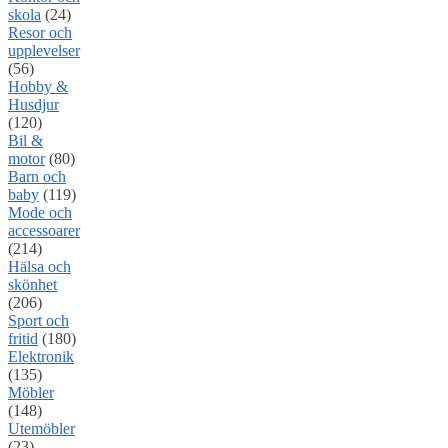
skola
(24)
Resor och
upplevelser
(56)
Hobby &
Husdjur
(120)
Bil &
motor
(80)
Barn och
baby
(119)
Mode och
accessoarer
(214)
Hälsa och
skönhet
(206)
Sport och
fritid
(180)
Elektronik
(135)
Möbler
(148)
Utemöbler
(23)