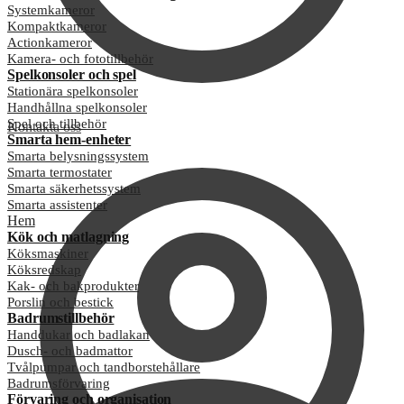
Systemkameror
Kompaktkameror
Actionkameror
Kamera- och fototillbehör
Spelkonsoler och spel
Stationära spelkonsoler
Handhållna spelkonsoler
Spel och tillbehör
Kontakta oss
Smarta hem-enheter
Smarta belysningssystem
Smarta termostater
Smarta säkerhetssystem
Smarta assistenter
Hem
Kök och matlagning
Köksmaskiner
Köksredskap
Kak- och bakprodukter
Porslin och bestick
Badrumstillbehör
Handdukar och badlakan
Dusch- och badmattor
Tvålpumpar och tandborstehållare
Badrumsförvaring
Förvaring och organisation