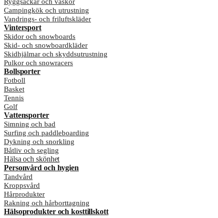
Ryggsäckar och väskor
Campingkök och utrustning
Vandrings- och friluftskläder
Vintersport
Skidor och snowboards
Skid- och snowboardkläder
Skidhjälmar och skyddsutrustning
Pulkor och snowracers
Bollsporter
Fotboll
Basket
Tennis
Golf
Vattensporter
Simning och bad
Surfing och paddleboarding
Dykning och snorkling
Båtliv och segling
Hälsa och skönhet
Personvård och hygien
Tandvård
Kroppsvård
Hårprodukter
Rakning och hårborttagning
Hälsoprodukter och kosttillskott