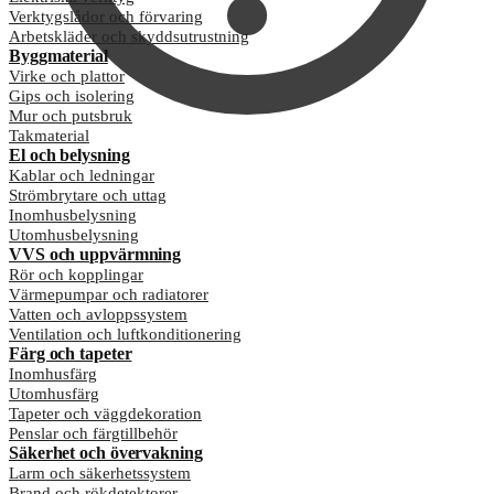
Verktygslådor och förvaring
Arbetskläder och skyddsutrustning
Byggmaterial
Virke och plattor
Gips och isolering
Mur och putsbruk
Takmaterial
El och belysning
Kablar och ledningar
Strömbrytare och uttag
Inomhusbelysning
Utomhusbelysning
VVS och uppvärmning
Rör och kopplingar
Värmepumpar och radiatorer
Vatten och avloppssystem
Ventilation och luftkonditionering
Färg och tapeter
Inomhusfärg
Utomhusfärg
Tapeter och väggdekoration
Penslar och färgtillbehör
Säkerhet och övervakning
Larm och säkerhetssystem
Brand och rökdetektorer