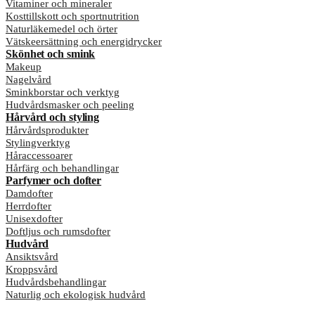
Vitaminer och mineraler
Kosttillskott och sportnutrition
Naturläkemedel och örter
Vätskeersättning och energidrycker
Skönhet och smink
Makeup
Nagelvård
Sminkborstar och verktyg
Hudvårdsmasker och peeling
Hårvård och styling
Hårvårdsprodukter
Stylingverktyg
Håraccessoarer
Hårfärg och behandlingar
Parfymer och dofter
Damdofter
Herrdofter
Unisexdofter
Doftljus och rumsdofter
Hudvård
Ansiktsvård
Kroppsvård
Hudvårdsbehandlingar
Naturlig och ekologisk hudvård