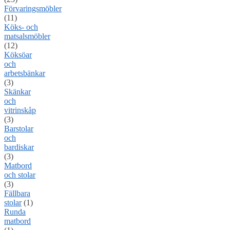
Förvaringsmöbler
(11)
Köks- och
matsalsmöbler
(12)
Köksöar
och
arbetsbänkar
(3)
Skänkar
och
vitrinskåp
(3)
Barstolar
och
bardiskar
(3)
Matbord
och stolar
(3)
Fällbara
stolar
(1)
Runda
matbord