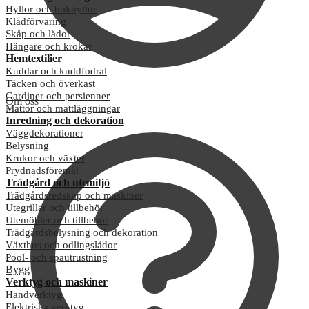
Hyllor och bokhyllor
Klädförvaring
Skåp och lådor
Hängare och krokar
Hemtextilier
Kuddar och kuddfodral
Täcken och överkast
Gardiner och persienner
Om oss
Mattor och mattläggningar
Inredning och dekoration
Väggdekorationer
Belysning
Krukor och växter
Prydnadsföremål
Trädgård och utemiljö
Trädgårdsredskap och maskiner
Utegrillar och tillbehör
Utemöbler och tillbehör
Trädgårdsbelysning och dekoration
Växthus och odlingslådor
Pool- och spautrustning
Bygg
Verktyg och maskiner
Handverktyg
Elektriska verktyg