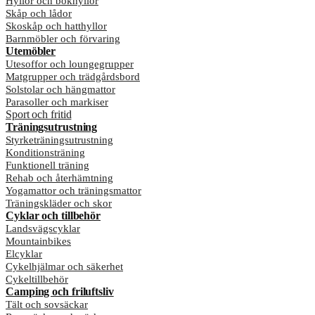
Hyllor och bokhyllor
Skåp och lådor
Skoskåp och hatthyllor
Barnmöbler och förvaring
Utemöbler
Utesoffor och loungegrupper
Matgrupper och trädgårdsbord
Solstolar och hängmattor
Parasoller och markiser
Sport och fritid
Träningsutrustning
Styrketräningsutrustning
Konditionsträning
Funktionell träning
Rehab och återhämtning
Yogamattor och träningsmattor
Träningskläder och skor
Cyklar och tillbehör
Landsvägscyklar
Mountainbikes
Elcyklar
Cykelhjälmar och säkerhet
Cykeltillbehör
Camping och friluftsliv
Tält och sovsäckar