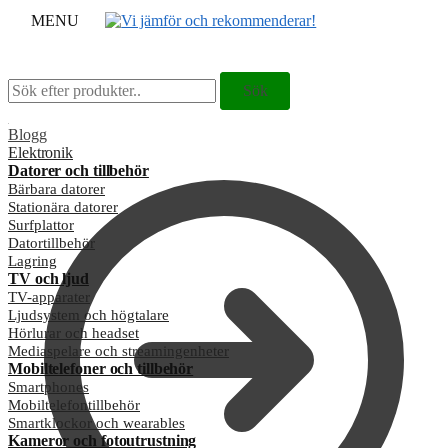
MENU
Sök
Sök
Sök
Sök
efter:
efter:
Blogg
Elektronik
Datorer och tillbehör
Bärbara datorer
Stationära datorer
Surfplattor
Datortillbehör
Lagring
TV och ljud
TV-apparater
Ljudsystem och högtalare
Hörlurar och headset
Mediaspelare och streamingenheter
Mobiltelefoner och tillbehör
Smartphones
Mobiltelefontillbehör
Smartklockor och wearables
Kameror och fotoutrustning