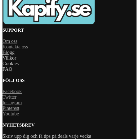
SUPPORT
Om oss
Kontakta oss
Blogg
Villkor
Cookies
FAQ
FÖLJ OSS
Facebook
Twitter
Instagram
Pinterest
Youtube
NYHETSBREV
Skriv upp dig och få tips på deals varje vecka