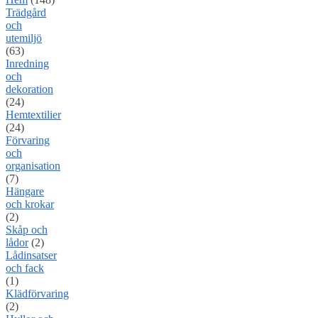
Trädgård
och
utemiljö
(63)
Inredning
och
dekoration
(24)
Hemtextilier
(24)
Förvaring
och
organisation
(7)
Hängare
och krokar
(2)
Skåp och
lådor
(2)
Lådinsatser
och fack
(1)
Klädförvaring
(2)