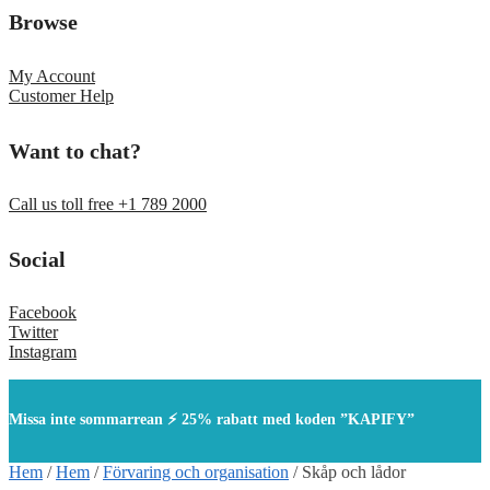
Browse
My Account
Customer Help
Want to chat?
Call us toll free +1 789 2000
Social
Facebook
Twitter
Instagram
Missa inte sommarrean ⚡ 25% rabatt med koden ”KAPIFY”
Hem
/
Hem
/
Förvaring och organisation
/
Skåp och lådor