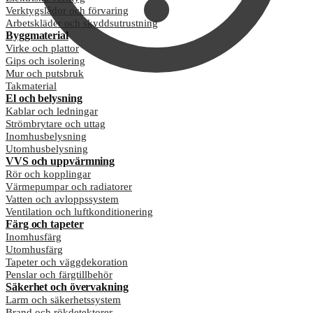
Verktygslådor och förvaring
Arbetskläder och skyddsutrustning
Byggmaterial
Virke och plattor
Gips och isolering
Mur och putsbruk
Takmaterial
El och belysning
Kablar och ledningar
Strömbrytare och uttag
Inomhusbelysning
Utomhusbelysning
VVS och uppvärmning
Rör och kopplingar
Värmepumpar och radiatorer
Vatten och avloppssystem
Ventilation och luftkonditionering
Färg och tapeter
Inomhusfärg
Utomhusfärg
Tapeter och väggdekoration
Penslar och färgtillbehör
Säkerhet och övervakning
Larm och säkerhetssystem
Brand och rökdetektorer