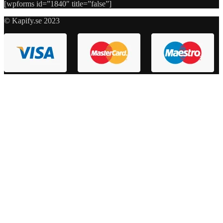
[wpforms id=”1840″ title=”false”]
© Kapify.se 2023