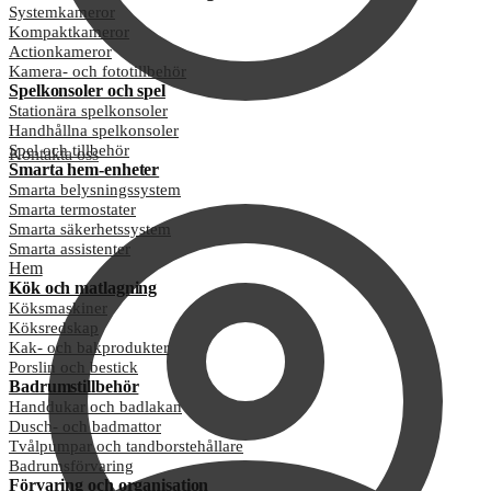
Systemkameror
Kompaktkameror
Actionkameror
Kamera- och fototillbehör
Spelkonsoler och spel
Stationära spelkonsoler
Handhållna spelkonsoler
Spel och tillbehör
Kontakta oss
Smarta hem-enheter
Smarta belysningssystem
Smarta termostater
Smarta säkerhetssystem
Smarta assistenter
Hem
Kök och matlagning
Köksmaskiner
Köksredskap
Kak- och bakprodukter
Porslin och bestick
Badrumstillbehör
Handdukar och badlakan
Dusch- och badmattor
Tvålpumpar och tandborstehållare
Badrumsförvaring
Förvaring och organisation