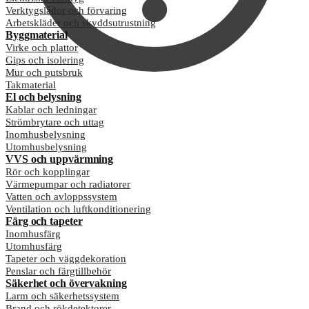
Verktygslådor och förvaring
Arbetskläder och skyddsutrustning
Byggmaterial
Virke och plattor
Gips och isolering
Mur och putsbruk
Takmaterial
El och belysning
Kablar och ledningar
Strömbrytare och uttag
Inomhusbelysning
Utomhusbelysning
VVS och uppvärmning
Rör och kopplingar
Värmepumpar och radiatorer
Vatten och avloppssystem
Ventilation och luftkonditionering
Färg och tapeter
Inomhusfärg
Utomhusfärg
Tapeter och väggdekoration
Penslar och färgtillbehör
Säkerhet och övervakning
Larm och säkerhetssystem
Brand och rökdetektorer