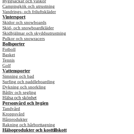
Ryggsäckar och väskor
Campingkök och utrustning
Vandrings- och friluftskläder
Vintersport
Skidor och snowboards
Skid- och snowboardkläder
Skidhjälmar och skyddsutrustning
Pulkor och snowracers
Bollsporter
Fotboll
Basket
Tennis
Golf
Vattensporter
Simning och bad
Surfing och paddleboarding
Dykning och snorkling
Båtliv och segling
Hälsa och skönhet
Personvård och hygien
Tandvård
Kroppsvård
Hårprodukter
Rakning och hårborttagning
Hälsoprodukter och kosttillskott