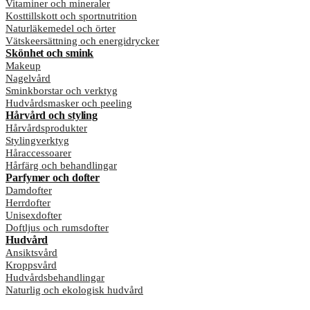
Vitaminer och mineraler
Kosttillskott och sportnutrition
Naturläkemedel och örter
Vätskeersättning och energidrycker
Skönhet och smink
Makeup
Nagelvård
Sminkborstar och verktyg
Hudvårdsmasker och peeling
Hårvård och styling
Hårvårdsprodukter
Stylingverktyg
Håraccessoarer
Hårfärg och behandlingar
Parfymer och dofter
Damdofter
Herrdofter
Unisexdofter
Doftljus och rumsdofter
Hudvård
Ansiktsvård
Kroppsvård
Hudvårdsbehandlingar
Naturlig och ekologisk hudvård