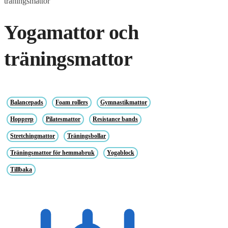
träningsmattor
Yogamattor och
träningsmattor
Balancepads
Foam rollers
Gymnastikmattor
Hopprep
Pilatesmattor
Resistance bands
Stretchingmattor
Träningsbollar
Träningsmattor för hemmabruk
Yogablock
Tillbaka