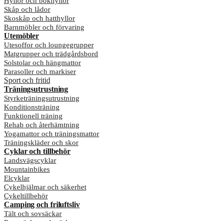
Hyllor och bokhyllor
Skåp och lådor
Skoskåp och hatthyllor
Barnmöbler och förvaring
Utemöbler
Utesoffor och loungegrupper
Matgrupper och trädgårdsbord
Solstolar och hängmattor
Parasoller och markiser
Sport och fritid
Träningsutrustning
Styrketräningsutrustning
Konditionsträning
Funktionell träning
Rehab och återhämtning
Yogamattor och träningsmattor
Träningskläder och skor
Cyklar och tillbehör
Landsvägscyklar
Mountainbikes
Elcyklar
Cykelhjälmar och säkerhet
Cykeltillbehör
Camping och friluftsliv
Tält och sovsäckar