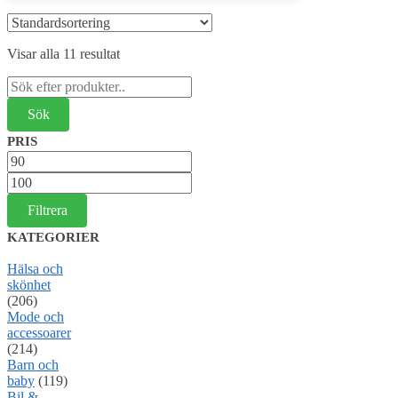
Visar alla 11 resultat
Sök
efter:
PRIS
Min
pris
Max
pris
Filtrera
KATEGORIER
Hälsa och
skönhet
(206)
Mode och
accessoarer
(214)
Barn och
baby
(119)
Bil &