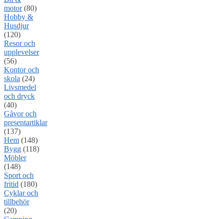
motor
(80)
Hobby &
Husdjur
(120)
Resor och
upplevelser
(56)
Kontor och
skola
(24)
Livsmedel
och dryck
(40)
Gåvor och
presentartiklar
(137)
Hem
(148)
Bygg
(118)
Möbler
(148)
Sport och
fritid
(180)
Cyklar och
tillbehör
(20)