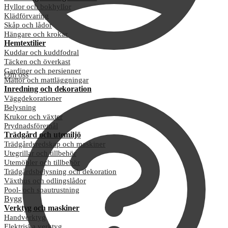
Hyllor och bokhyllor
Klädförvaring
Skåp och lådor
Hängare och krokar
Hemtextilier
Kuddar och kuddfodral
Täcken och överkast
Gardiner och persienner
Om oss
Mattor och mattläggningar
Inredning och dekoration
Väggdekorationer
Belysning
Krukor och växter
Prydnadsföremål
Trädgård och utemiljö
Trädgårdsredskap och maskiner
Utegrillar och tillbehör
Utemöbler och tillbehör
Trädgårdsbelysning och dekoration
Växthus och odlingslådor
Pool- och spautrustning
Bygg
Verktyg och maskiner
Handverktyg
Elektriska verktyg