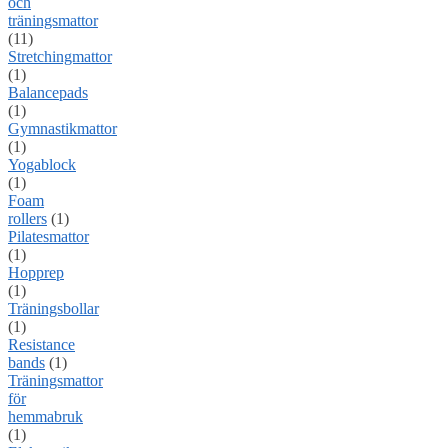
och
träningsmattor
(11)
Stretchingmattor
(1)
Balancepads
(1)
Gymnastikmattor
(1)
Yogablock
(1)
Foam
rollers
(1)
Pilatesmattor
(1)
Hopprep
(1)
Träningsbollar
(1)
Resistance
bands
(1)
Träningsmattor
för
hemmabruk
(1)