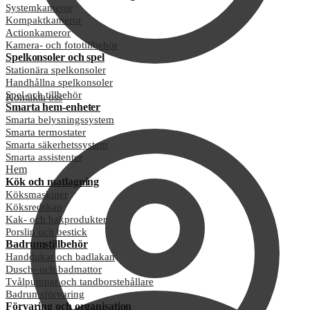
Systemkameror
Kompaktkameror
Actionkameror
Kamera- och fototillbehör
Spelkonsoler och spel
Stationära spelkonsoler
Handhållna spelkonsoler
Spel och tillbehör
Kontakta oss
Smarta hem-enheter
Smarta belysningssystem
Smarta termostater
Smarta säkerhetssystem
Smarta assistenter
Hem
Kök och matlagning
Köksmaskiner
Köksredskap
Kak- och bakprodukter
Porslin och bestick
Badrumstillbehör
Handdukar och badlakan
Dusch- och badmattor
Tvålpumpar och tandborstehållare
Badrumsförvaring
Förvaring och organisation