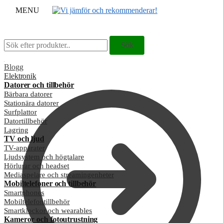
MENU
Sök
Sök
Sök
Sök
efter:
efter:
Blogg
Elektronik
Datorer och tillbehör
Bärbara datorer
Stationära datorer
Surfplattor
Datortillbehör
Lagring
TV och ljud
TV-apparater
Ljudsystem och högtalare
Hörlurar och headset
Mediaspelare och streamingenheter
Mobiltelefoner och tillbehör
Smartphones
Mobiltelefontillbehör
Smartklockor och wearables
Kameror och fotoutrustning