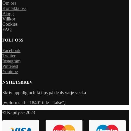
Om oss
Kontakta oss
Blogg
Villkor
Cookies
FAQ
FÖLJ OSS
Facebook
Twitter
Instagram
Pinterest
Youtube
NYHETSBREV
Skriv upp dig och få tips på deals varje vecka
[wpforms id=”1840″ title=”false”]
© Kapify.se 2023