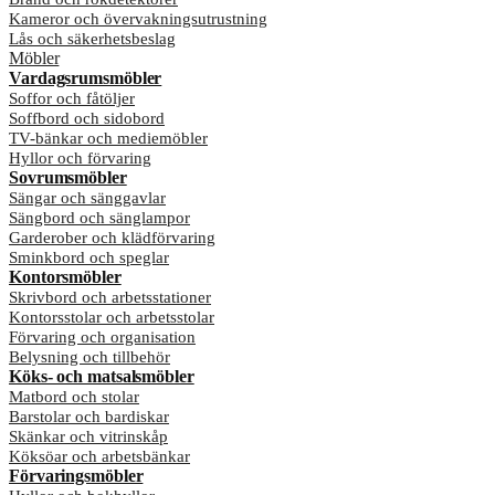
Kameror och övervakningsutrustning
Lås och säkerhetsbeslag
Möbler
Vardagsrumsmöbler
Soffor och fåtöljer
Soffbord och sidobord
TV-bänkar och mediemöbler
Hyllor och förvaring
Sovrumsmöbler
Sängar och sänggavlar
Sängbord och sänglampor
Garderober och klädförvaring
Sminkbord och speglar
Kontorsmöbler
Skrivbord och arbetsstationer
Kontorsstolar och arbetsstolar
Förvaring och organisation
Belysning och tillbehör
Köks- och matsalsmöbler
Matbord och stolar
Barstolar och bardiskar
Skänkar och vitrinskåp
Köksöar och arbetsbänkar
Förvaringsmöbler