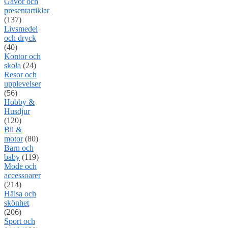
Gåvor och
presentartiklar
(137)
Livsmedel
och dryck
(40)
Kontor och
skola
(24)
Resor och
upplevelser
(56)
Hobby &
Husdjur
(120)
Bil &
motor
(80)
Barn och
baby
(119)
Mode och
accessoarer
(214)
Hälsa och
skönhet
(206)
Sport och