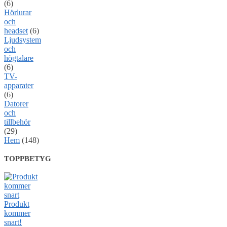
(6)
Hörlurar
och
headset
(6)
Ljudsystem
och
högtalare
(6)
TV-
apparater
(6)
Datorer
och
tillbehör
(29)
Hem
(148)
TOPPBETYG
Produkt
kommer
snart!