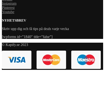
Instagram
Pinterest
Youtube
NYHETSBREV
Skriv upp dig och få tips på deals varje vecka
[wpforms id=”1840″ title=”false”]
© Kapify.se 2023