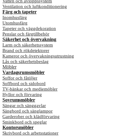
Vatten och avloppssystem
Ventilation och luftkonditionering
Färg och tapeter
Inomhusfärg
Utomhusfärg
Tapeter och väggdekoration
Penslar och färgtillbehör
Säkerhet och övervakning
Larm och säkerhetssystem
Brand och rökdetektorer
Kameror och övervakningsutrustning
Lås och säkerhetsbeslag
Möbler
Vardagsrumsmöbler
Soffor och fåtöljer
Soffbord och sidobord
TV-bänkar och mediemöbler
Hyllor och förvaring
Sovrumsmöbler
Sängar och sänggavlar
Sängbord och sänglampor
Garderober och klädförvaring
Sminkbord och speglar
Kontorsmöbler
Skrivbord och arbetsstationer