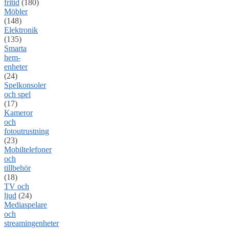
fritid
(180)
Möbler
(148)
Elektronik
(135)
Smarta
hem-
enheter
(24)
Spelkonsoler
och spel
(17)
Kameror
och
fotoutrustning
(23)
Mobiltelefoner
och
tillbehör
(18)
TV och
ljud
(24)
Mediaspelare
och
streamingenheter