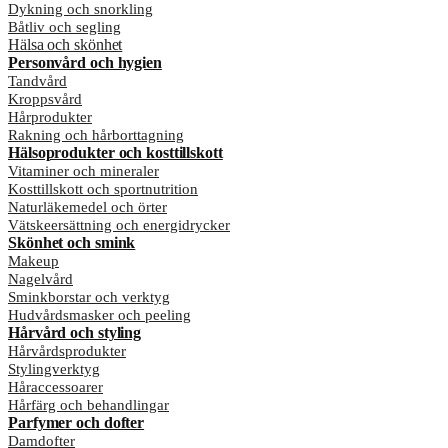
Dykning och snorkling
Båtliv och segling
Hälsa och skönhet
Personvård och hygien
Tandvård
Kroppsvård
Hårprodukter
Rakning och hårborttagning
Hälsoprodukter och kosttillskott
Vitaminer och mineraler
Kosttillskott och sportnutrition
Naturläkemedel och örter
Vätskeersättning och energidrycker
Skönhet och smink
Makeup
Nagelvård
Sminkborstar och verktyg
Hudvårdsmasker och peeling
Hårvård och styling
Hårvårdsprodukter
Stylingverktyg
Håraccessoarer
Hårfärg och behandlingar
Parfymer och dofter
Damdofter