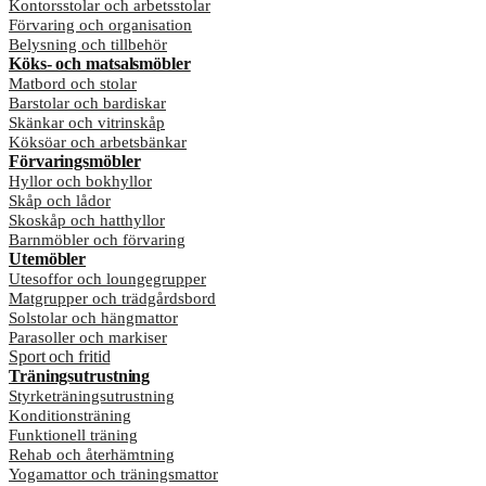
Kontorsstolar och arbetsstolar
Förvaring och organisation
Belysning och tillbehör
Köks- och matsalsmöbler
Matbord och stolar
Barstolar och bardiskar
Skänkar och vitrinskåp
Köksöar och arbetsbänkar
Förvaringsmöbler
Hyllor och bokhyllor
Skåp och lådor
Skoskåp och hatthyllor
Barnmöbler och förvaring
Utemöbler
Utesoffor och loungegrupper
Matgrupper och trädgårdsbord
Solstolar och hängmattor
Parasoller och markiser
Sport och fritid
Träningsutrustning
Styrketräningsutrustning
Konditionsträning
Funktionell träning
Rehab och återhämtning
Yogamattor och träningsmattor