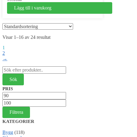
Lägg till i varukorg
Visar 1–16 av 24 resultat
1
2
→
Sök
efter:
PRIS
Min
pris
Max
pris
Filtrera
KATEGORIER
Bygg
(118)