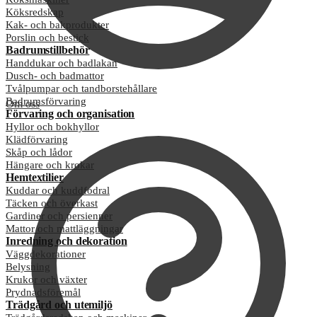
Köksredskap
Kak- och bakprodukter
Porslin och bestick
Badrumstillbehör
Handdukar och badlakan
Dusch- och badmattor
Tvålpumpar och tandborstehållare
Badrumsförvaring
Om oss
Förvaring och organisation
Hyllor och bokhyllor
Klädförvaring
Skåp och lådor
Hängare och krokar
Hemtextilier
Kuddar och kuddfodral
Täcken och överkast
Gardiner och persienner
Mattor och mattläggningar
Inredning och dekoration
Väggdekorationer
Belysning
Krukor och växter
Prydnadsföremål
Trädgård och utemiljö