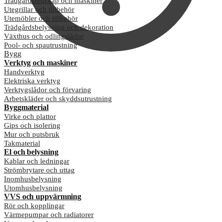
Trädgårdsredskap och maskiner
Utegrillar och tillbehör
Utemöbler och tillbehör
Trädgårdsbelysning och dekoration
Växthus och odlingslådor
Pool- och spautrustning
Bygg
Verktyg och maskiner
Handverktyg
Elektriska verktyg
Verktygslådor och förvaring
Arbetskläder och skyddsutrustning
Byggmaterial
Virke och plattor
Gips och isolering
Mur och putsbruk
Takmaterial
El och belysning
Kablar och ledningar
Strömbrytare och uttag
Inomhusbelysning
Utomhusbelysning
VVS och uppvärmning
Rör och kopplingar
Värmepumpar och radiatorer