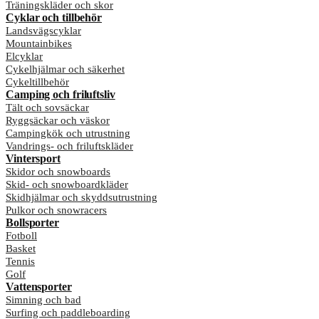
Träningskläder och skor
Cyklar och tillbehör
Landsvägscyklar
Mountainbikes
Elcyklar
Cykelhjälmar och säkerhet
Cykeltillbehör
Camping och friluftsliv
Tält och sovsäckar
Ryggsäckar och väskor
Campingkök och utrustning
Vandrings- och friluftskläder
Vintersport
Skidor och snowboards
Skid- och snowboardkläder
Skidhjälmar och skyddsutrustning
Pulkor och snowracers
Bollsporter
Fotboll
Basket
Tennis
Golf
Vattensporter
Simning och bad
Surfing och paddleboarding