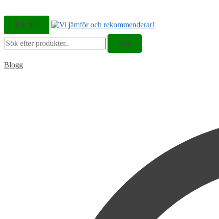
MENU
Sök
Sök
efter:
Blogg