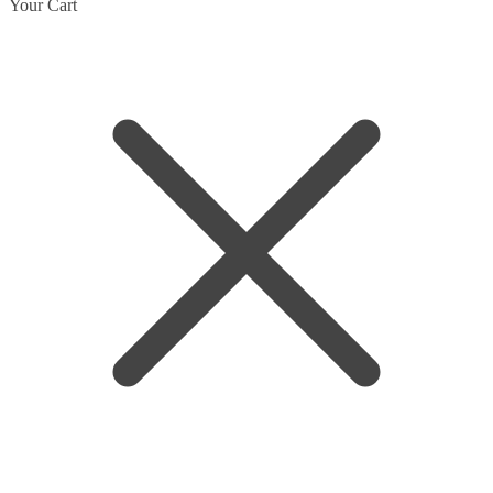
Hoppa
Hoppa
Your Cart
till
till
navigering
innehåll