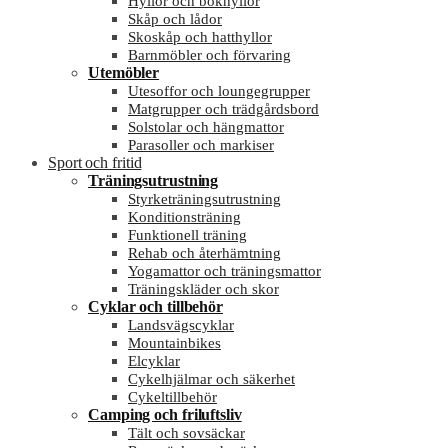
Hyllor och bokhyllor
Skåp och lådor
Skoskåp och hatthyllor
Barnmöbler och förvaring
Utemöbler
Utesoffor och loungegrupper
Matgrupper och trädgårdsbord
Solstolar och hängmattor
Parasoller och markiser
Sport och fritid
Träningsutrustning
Styrketräningsutrustning
Konditionsträning
Funktionell träning
Rehab och återhämtning
Yogamattor och träningsmattor
Träningskläder och skor
Cyklar och tillbehör
Landsvägscyklar
Mountainbikes
Elcyklar
Cykelhjälmar och säkerhet
Cykeltillbehör
Camping och friluftsliv
Tält och sovsäckar