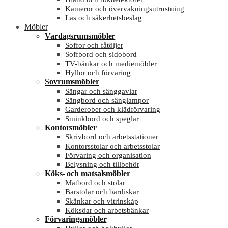
Kameror och övervakningsutrustning
Lås och säkerhetsbeslag
Möbler
Vardagsrumsmöbler
Soffor och fåtöljer
Soffbord och sidobord
TV-bänkar och mediemöbler
Hyllor och förvaring
Sovrumsmöbler
Sängar och sänggavlar
Sängbord och sänglampor
Garderober och klädförvaring
Sminkbord och speglar
Kontorsmöbler
Skrivbord och arbetsstationer
Kontorsstolar och arbetsstolar
Förvaring och organisation
Belysning och tillbehör
Köks- och matsalsmöbler
Matbord och stolar
Barstolar och bardiskar
Skänkar och vitrinskåp
Köksöar och arbetsbänkar
Förvaringsmöbler