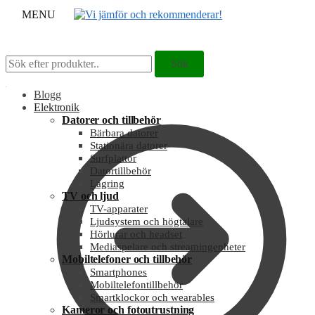
MENU
Sök
Sök
Sök
Sök
efter:
efter:
Blogg
Elektronik
Datorer och tillbehör
Bärbara datorer
Stationära datorer
Surfplattor
Datortillbehör
Lagring
TV och ljud
TV-apparater
Ljudsystem och högtalare
Hörlurar och headset
Mediaspelare och streamingenheter
Mobiltelefoner och tillbehör
Smartphones
Mobiltelefontillbehör
Smartklockor och wearables
Kameror och fotoutrustning