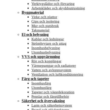
Verktygslådor och förvaring
Arbetskläder och skyddsutrustning
Byggmaterial
Virke och plattor
Gips och isolering
Mur och putsbruk
Takmaterial
El och belysning
Kablar och ledningar
Strömbrytare och uttag
Inomhusbelysning
Utomhusbelysning
VVS och uppvärmning
Rör och kopplingar
Värmepumpar och radiatorer
Vatten och avloppssystem
Ventilation och luftkonditionering
Färg och tapeter
Inomhusfärg
Utomhusfärg
Tapeter och väggdekoration
Penslar och färgtillbehör
Säkerhet och övervakning
Larm och säkerhetssystem
Brand och rökdetektorer