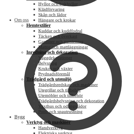
Hyllor och bokhyllor
Klädförvaring
Skåp och lådor
Om oss
Hängare och krokar
Hemtextilier
Kuddar och kuddfodral
Täcken och överkast
Gardiner och persienner
Mattor och mattläggningar
Inredning och dekoration
Väggdekorationer
Belysning
Krukor och växter
Prydnadsföremål
Trädgård och utemiljö
Trädgårdsredskap och maskiner
Utegrillar och tillbehör
Utemöbler och tillbehör
Trädgårdsbelysning och dekoration
Växthus och odlingslådor
Pool- och spautrustning
Bygg
Verktyg och maskiner
Handverktyg
Elektriska verktyg