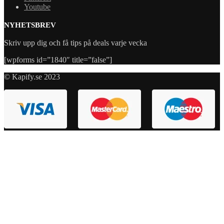
Youtube
NYHETSBREV
Skriv upp dig och få tips på deals varje vecka
[wpforms id=”1840″ title=”false”]
© Kapify.se 2023