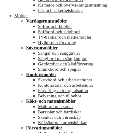
Kameror och övervakningsutrustning
Lås och säkerhetsbeslag
Möbler
Vardagsrumsmöbler
Soffor och fåtöljer
Soffbord och sidobord
TV-bänkar och mediemöbler
Hyllor och förvaring
Sovrumsmöbler
Sängar och sänggavlar
Sängbord och sänglampor
Garderober och klädförvaring
Sminkbord och speglar
Kontorsmöbler
Skrivbord och arbetsstationer
Kontorsstolar och arbetsstolar
Förvaring och organisation
Belysning och tillbehör
Köks- och matsalsmöbler
Matbord och stolar
Barstolar och bardiskar
Skänkar och vitrinskåp
Köksöar och arbetsbänkar
Förvaringsmöbler