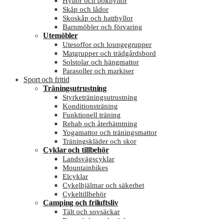
Hyllor och bokhyllor
Skåp och lådor
Skoskåp och hatthyllor
Barnmöbler och förvaring
Utemöbler
Utesoffor och loungegrupper
Matgrupper och trädgårdsbord
Solstolar och hängmattor
Parasoller och markiser
Sport och fritid
Träningsutrustning
Styrketräningsutrustning
Konditionsträning
Funktionell träning
Rehab och återhämtning
Yogamattor och träningsmattor
Träningskläder och skor
Cyklar och tillbehör
Landsvägscyklar
Mountainbikes
Elcyklar
Cykelhjälmar och säkerhet
Cykeltillbehör
Camping och friluftsliv
Tält och sovsäckar