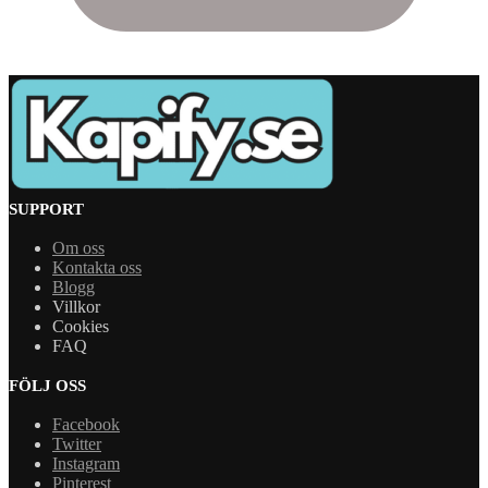
SUPPORT
Om oss
Kontakta oss
Blogg
Villkor
Cookies
FAQ
FÖLJ OSS
Facebook
Twitter
Instagram
Pinterest