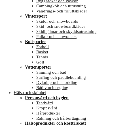
Ryggsäckar och väskor
Campingkök och utrustning
Vandrings- och friluftskläder
Vintersport
Skidor och snowboards
Skid- och snowboardkläder
Skidhjälmar och skyddsutrustning
Pulkor och snowracers
Bollsporter
Fotboll
Basket
Tennis
Golf
Vattensporter
Simning och bad
Surfing och paddleboarding
Dykning och snorkling
Båtliv och segling
Hälsa och skönhet
Personvård och hygien
Tandvård
Kroppsvård
Hårprodukter
Rakning och hårborttagning
Hälsoprodukter och kosttillskott