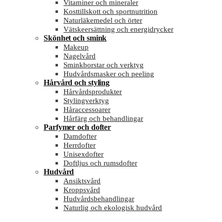
Vitaminer och mineraler
Kosttillskott och sportnutrition
Naturläkemedel och örter
Vätskeersättning och energidrycker
Skönhet och smink
Makeup
Nagelvård
Sminkborstar och verktyg
Hudvårdsmasker och peeling
Hårvård och styling
Hårvårdsprodukter
Stylingverktyg
Håraccessoarer
Hårfärg och behandlingar
Parfymer och dofter
Damdofter
Herrdofter
Unisexdofter
Doftljus och rumsdofter
Hudvård
Ansiktsvård
Kroppsvård
Hudvårdsbehandlingar
Naturlig och ekologisk hudvård