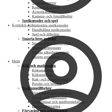
Systemkameror
Kompaktkameror
Actionkameror
Kamera- och fototillbehör
Spelkonsoler och spel
Kontakta oss
Stationära spelkonsoler
Handhållna spelkonsoler
Spel och tillbehör
Smarta hem-enheter
Smarta belysningssystem
Smarta termostater
Smarta säkerhetssystem
Smarta assistenter
Hem
Kök och matlagning
Köksmaskiner
Köksredskap
Kak- och bakprodukter
Porslin och bestick
Badrumstillbehör
Handdukar och badlakan
Dusch- och badmattor
Tvålpumpar och tandborstehållare
Badrumsförvaring
Förvaring och organisation