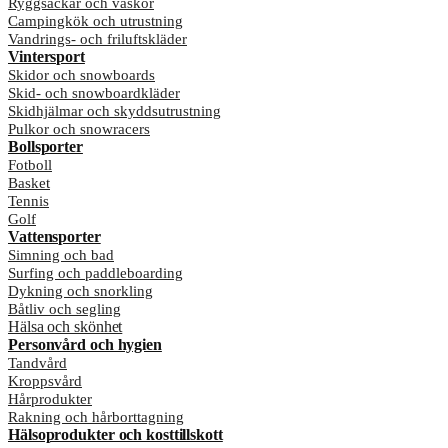
Ryggsäckar och väskor
Campingkök och utrustning
Vandrings- och friluftskläder
Vintersport
Skidor och snowboards
Skid- och snowboardkläder
Skidhjälmar och skyddsutrustning
Pulkor och snowracers
Bollsporter
Fotboll
Basket
Tennis
Golf
Vattensporter
Simning och bad
Surfing och paddleboarding
Dykning och snorkling
Båtliv och segling
Hälsa och skönhet
Personvård och hygien
Tandvård
Kroppsvård
Hårprodukter
Rakning och hårborttagning
Hälsoprodukter och kosttillskott