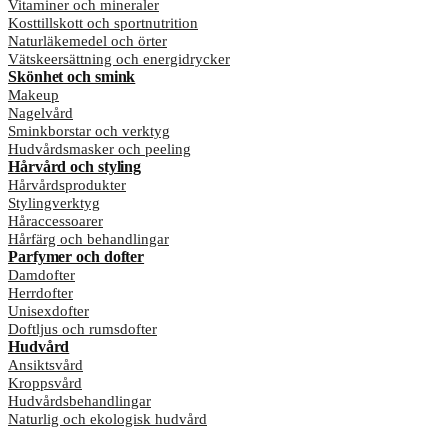
Vitaminer och mineraler
Kosttillskott och sportnutrition
Naturläkemedel och örter
Vätskeersättning och energidrycker
Skönhet och smink
Makeup
Nagelvård
Sminkborstar och verktyg
Hudvårdsmasker och peeling
Hårvård och styling
Hårvårdsprodukter
Stylingverktyg
Håraccessoarer
Hårfärg och behandlingar
Parfymer och dofter
Damdofter
Herrdofter
Unisexdofter
Doftljus och rumsdofter
Hudvård
Ansiktsvård
Kroppsvård
Hudvårdsbehandlingar
Naturlig och ekologisk hudvård