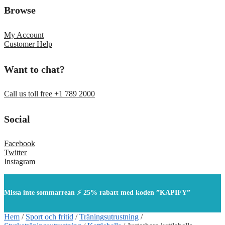
Browse
My Account
Customer Help
Want to chat?
Call us toll free +1 789 2000
Social
Facebook
Twitter
Instagram
Missa inte sommarrean ⚡ 25% rabatt med koden ”KAPIFY”
Hem
/
Sport och fritid
/
Träningsutrustning
/