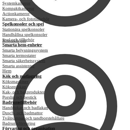
Systemkameror
Kompaktkameror
Actionkameror
Kamera- och fototillbehör
Spelkonsoler och spel
Stationära spelkonsoler
Handhållna spelkonsoler
Spel och tillbehör
Kontakta oss
Smarta hem-enheter
Smarta belysningssystem
Smarta termostater
Smarta säkerhetssystem
Smarta assistenter
Hem
Kök och matlagning
Köksmaskiner
Köksredskap
Kak- och bakprodukter
Porslin och bestick
Badrumstillbehör
Handdukar och badlakan
Dusch- och badmattor
Tvålpumpar och tandborstehållare
Badrumsförvaring
Förvaring och organisation