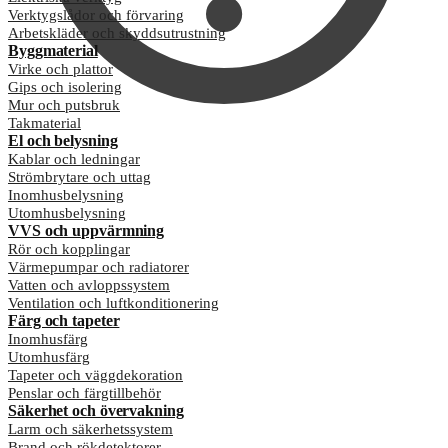
Verktygslådor och förvaring
Arbetskläder och skyddsutrustning
Byggmaterial
Virke och plattor
Gips och isolering
Mur och putsbruk
Takmaterial
El och belysning
Kablar och ledningar
Strömbrytare och uttag
Inomhusbelysning
Utomhusbelysning
VVS och uppvärmning
Rör och kopplingar
Värmepumpar och radiatorer
Vatten och avloppssystem
Ventilation och luftkonditionering
Färg och tapeter
Inomhusfärg
Utomhusfärg
Tapeter och väggdekoration
Penslar och färgtillbehör
Säkerhet och övervakning
Larm och säkerhetssystem
Brand och rökdetektorer