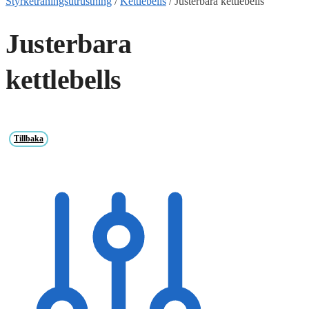
Styrketräningsutrustning
/
Kettlebells
/
Justerbara kettlebells
Justerbara
kettlebells
Tillbaka