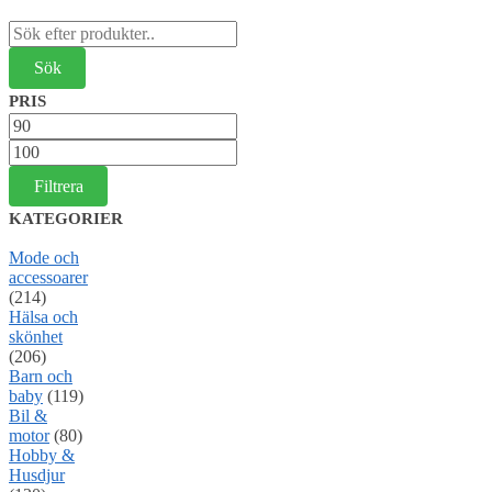
Sök
efter:
PRIS
Min
pris
Max
pris
Filtrera
KATEGORIER
Mode och
accessoarer
(214)
Hälsa och
skönhet
(206)
Barn och
baby
(119)
Bil &
motor
(80)
Hobby &
Husdjur