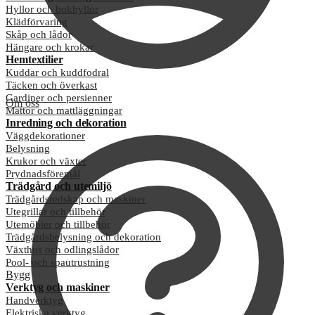
Hyllor och bokhyllor
Klädförvaring
Skåp och lådor
Hängare och krokar
Hemtextilier
Kuddar och kuddfodral
Täcken och överkast
Gardiner och persienner
Om oss
Mattor och mattläggningar
Inredning och dekoration
Väggdekorationer
Belysning
Krukor och växter
Prydnadsföremål
Trädgård och utemiljö
Trädgårdsredskap och maskiner
Utegrillar och tillbehör
Utemöbler och tillbehör
Trädgårdsbelysning och dekoration
Växthus och odlingslådor
Pool- och spautrustning
Bygg
Verktyg och maskiner
Handverktyg
Elektriska verktyg