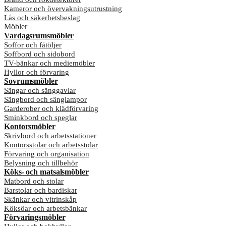
Kameror och övervakningsutrustning
Lås och säkerhetsbeslag
Möbler
Vardagsrumsmöbler
Soffor och fåtöljer
Soffbord och sidobord
TV-bänkar och mediemöbler
Hyllor och förvaring
Sovrumsmöbler
Sängar och sänggavlar
Sängbord och sänglampor
Garderober och klädförvaring
Sminkbord och speglar
Kontorsmöbler
Skrivbord och arbetsstationer
Kontorsstolar och arbetsstolar
Förvaring och organisation
Belysning och tillbehör
Köks- och matsalsmöbler
Matbord och stolar
Barstolar och bardiskar
Skänkar och vitrinskåp
Köksöar och arbetsbänkar
Förvaringsmöbler