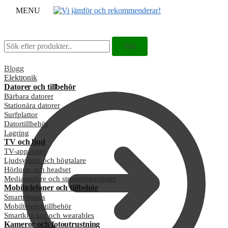
MENU
Sök
Sök
Sök
Sök
efter:
efter:
Blogg
Elektronik
Datorer och tillbehör
Bärbara datorer
Stationära datorer
Surfplattor
Datortillbehör
Lagring
TV och ljud
TV-apparater
Ljudsystem och högtalare
Hörlurar och headset
Mediaspelare och streamingenheter
Mobiltelefoner och tillbehör
Smartphones
Mobiltelefontillbehör
Smartklockor och wearables
Kameror och fotoutrustning