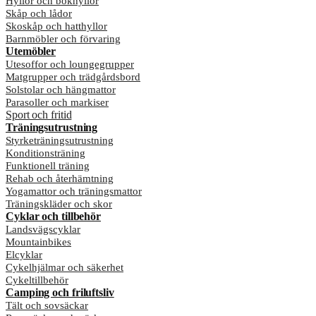
Hyllor och bokhyllor
Skåp och lådor
Skoskåp och hatthyllor
Barnmöbler och förvaring
Utemöbler
Utesoffor och loungegrupper
Matgrupper och trädgårdsbord
Solstolar och hängmattor
Parasoller och markiser
Sport och fritid
Träningsutrustning
Styrketräningsutrustning
Konditionsträning
Funktionell träning
Rehab och återhämtning
Yogamattor och träningsmattor
Träningskläder och skor
Cyklar och tillbehör
Landsvägscyklar
Mountainbikes
Elcyklar
Cykelhjälmar och säkerhet
Cykeltillbehör
Camping och friluftsliv
Tält och sovsäckar