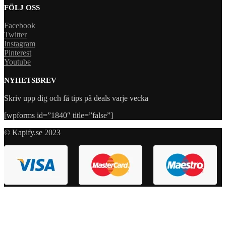
FÖLJ OSS
Facebook
Twitter
Instagram
Pinterest
Youtube
NYHETSBREV
Skriv upp dig och få tips på deals varje vecka
[wpforms id=”1840″ title=”false”]
© Kapify.se 2023