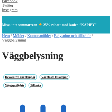
Facebook
Twitter
Instagram
Missa inte sommarrean
25% rabatt med koden ”KAPIFY”
Hem
/
Möbler
/
Kontorsmöbler
/
Belysning och tillbehör
/
Väggbelysning
Väggbelysning
Dekorativa vägglampor
Väggfasta läslampor
Väggspotlights
Tillbaka