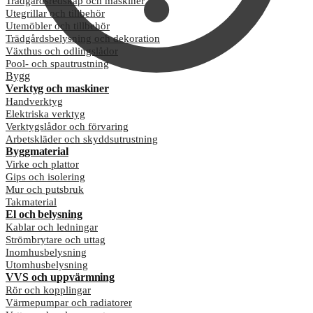
Trädgårdsredskap och maskiner
Utegrillar och tillbehör
Utemöbler och tillbehör
Trädgårdsbelysning och dekoration
Växthus och odlingslådor
Pool- och spautrustning
Bygg
Verktyg och maskiner
Handverktyg
Elektriska verktyg
Verktygslådor och förvaring
Arbetskläder och skyddsutrustning
Byggmaterial
Virke och plattor
Gips och isolering
Mur och putsbruk
Takmaterial
El och belysning
Kablar och ledningar
Strömbrytare och uttag
Inomhusbelysning
Utomhusbelysning
VVS och uppvärmning
Rör och kopplingar
Värmepumpar och radiatorer