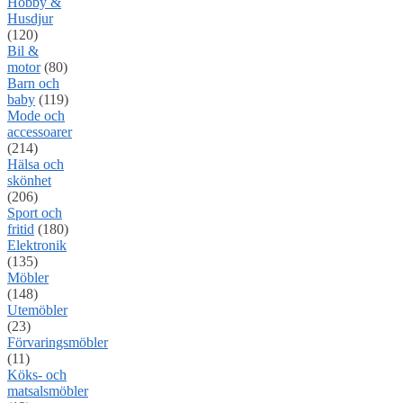
Hobby &
Husdjur
(120)
Bil &
motor
(80)
Barn och
baby
(119)
Mode och
accessoarer
(214)
Hälsa och
skönhet
(206)
Sport och
fritid
(180)
Elektronik
(135)
Möbler
(148)
Utemöbler
(23)
Förvaringsmöbler
(11)
Köks- och
matsalsmöbler