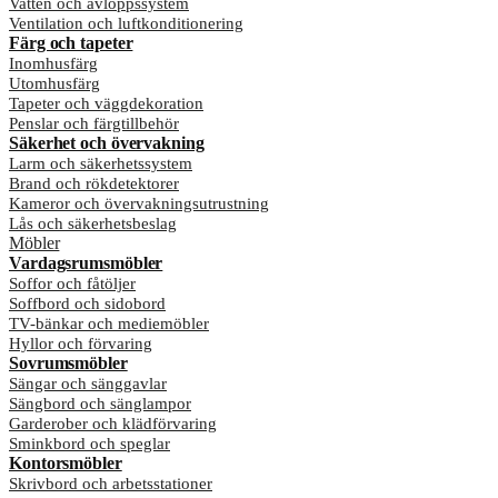
Vatten och avloppssystem
Ventilation och luftkonditionering
Färg och tapeter
Inomhusfärg
Utomhusfärg
Tapeter och väggdekoration
Penslar och färgtillbehör
Säkerhet och övervakning
Larm och säkerhetssystem
Brand och rökdetektorer
Kameror och övervakningsutrustning
Lås och säkerhetsbeslag
Möbler
Vardagsrumsmöbler
Soffor och fåtöljer
Soffbord och sidobord
TV-bänkar och mediemöbler
Hyllor och förvaring
Sovrumsmöbler
Sängar och sänggavlar
Sängbord och sänglampor
Garderober och klädförvaring
Sminkbord och speglar
Kontorsmöbler
Skrivbord och arbetsstationer