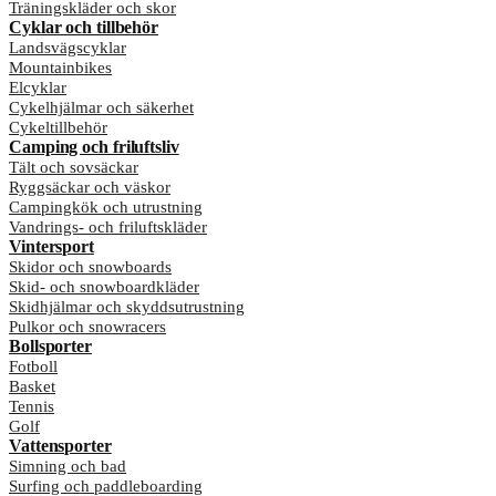
Träningskläder och skor
Cyklar och tillbehör
Landsvägscyklar
Mountainbikes
Elcyklar
Cykelhjälmar och säkerhet
Cykeltillbehör
Camping och friluftsliv
Tält och sovsäckar
Ryggsäckar och väskor
Campingkök och utrustning
Vandrings- och friluftskläder
Vintersport
Skidor och snowboards
Skid- och snowboardkläder
Skidhjälmar och skyddsutrustning
Pulkor och snowracers
Bollsporter
Fotboll
Basket
Tennis
Golf
Vattensporter
Simning och bad
Surfing och paddleboarding