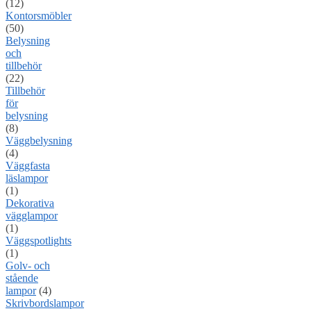
(12)
Kontorsmöbler
(50)
Belysning
och
tillbehör
(22)
Tillbehör
för
belysning
(8)
Väggbelysning
(4)
Väggfasta
läslampor
(1)
Dekorativa
vägglampor
(1)
Väggspotlights
(1)
Golv- och
stående
lampor
(4)
Skrivbordslampor