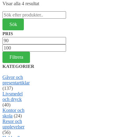
Visar alla 4 resultat
Sök
efter:
PRIS
Min
pris
Max
pris
Filtrera
KATEGORIER
Gåvor och
presentartiklar
(137)
Livsmedel
och dryck
(40)
Kontor och
skola
(24)
Resor och
upplevelser
(56)