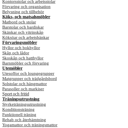
Kontorsstolar och arbetsstolar
Förvaring och organisation
Belysning och tillbehör
Köks- och matsalsmöbler
Matbord och stolar
Barstolar och bardiskar
Skänkar och vitrinskåp
Köksöar och arbetsbänkar
Förvaringsmöbler
Hyllor och bokhyllor
Skåp och lådor
Skoskåp och hatthyllor
Barnmöbler och förvaring
Utemöbler
Utesoffor och loungegrupper
Matgrupper och trädgårdsbord
Solstolar och hängmattor
Parasoller och markiser
Sport och fritid
Träningsutrustning
Styrketräningsutrustning
Konditionsträning
Funktionell träning
Rehab och återhämtning
Yogamattor och träningsmattor