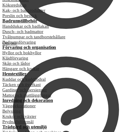
Köksredskap
Kak- och bakprodukter
Porslin och bestick
Badrumstillbehör
Handdukar och badlakan
Dusch- och badmattor
Tvålpumpar och tandborstehållare
Badrumsförvaring
Om oss
Förvaring och organisation
Hyllor och bokhyllor
Klädförvaring
Skåp och lådor
Hängare och krokar
Hemtextilier
Kuddar och kuddfodral
Täcken och överkast
Gardiner och persienner
Mattor och mattläggningar
Inredning och dekoration
Väggdekorationer
Belysning
Krukor och växter
Prydnadsföremål
Trädgård och utemiljö