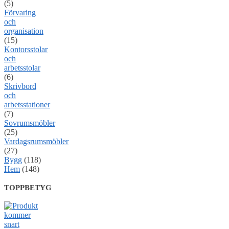
(5)
Förvaring
och
organisation
(15)
Kontorsstolar
och
arbetsstolar
(6)
Skrivbord
och
arbetsstationer
(7)
Sovrumsmöbler
(25)
Vardagsrumsmöbler
(27)
Bygg
(118)
Hem
(148)
TOPPBETYG