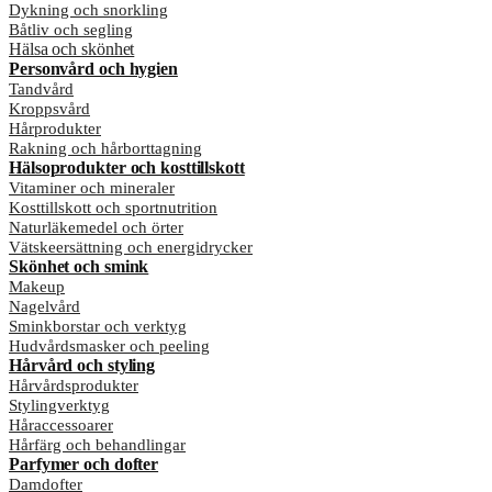
Dykning och snorkling
Båtliv och segling
Hälsa och skönhet
Personvård och hygien
Tandvård
Kroppsvård
Hårprodukter
Rakning och hårborttagning
Hälsoprodukter och kosttillskott
Vitaminer och mineraler
Kosttillskott och sportnutrition
Naturläkemedel och örter
Vätskeersättning och energidrycker
Skönhet och smink
Makeup
Nagelvård
Sminkborstar och verktyg
Hudvårdsmasker och peeling
Hårvård och styling
Hårvårdsprodukter
Stylingverktyg
Håraccessoarer
Hårfärg och behandlingar
Parfymer och dofter
Damdofter