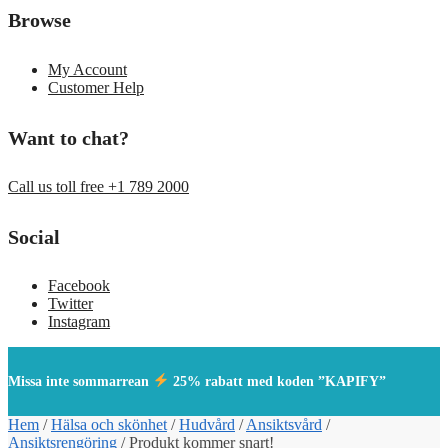
Browse
My Account
Customer Help
Want to chat?
Call us toll free +1 789 2000
Social
Facebook
Twitter
Instagram
Missa inte sommarrean
25% rabatt med koden ”KAPIFY”
Hem
/
Hälsa och skönhet
/
Hudvård
/
Ansiktsvård
/
Ansiktsrengöring
/
Produkt kommer snart!