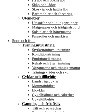
Hyllor och bokhyllor
Skåp och lådor
Skoskåp och hatthyllor
Barnmöbler och förvaring
Utemöbler
Utesoffor och loungegrupper
Matgrupper och trädgårdsbord
Solstolar och hängmattor
Parasoller och markiser
Sport och fritid
Träningsutrustning
Styrketräningsutrustning
Konditionsträning
Funktionell träning
Rehab och återhämtning
Yogamattor och träningsmattor
Träningskläder och skor
Cyklar och tillbehör
Landsvägscyklar
Mountainbikes
Elcyklar
Cykelhjälmar och säkerhet
Cykeltillbehör
Camping och friluftsliv
Tält och sovsäckar