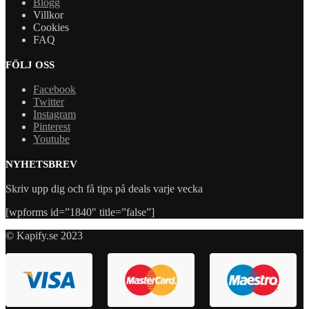
Blogg
Villkor
Cookies
FAQ
FÖLJ OSS
Facebook
Twitter
Instagram
Pinterest
Youtube
NYHETSBREV
Skriv upp dig och få tips på deals varje vecka
[wpforms id=”1840″ title=”false”]
© Kapify.se 2023