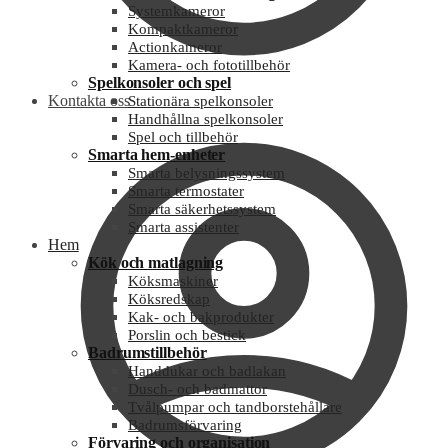
Systemkameror
Kompaktkameror
Actionkameror
Kamera- och fototillbehör
Spelkonsoler och spel
Kontakta oss
Stationära spelkonsoler
Handhållna spelkonsoler
Spel och tillbehör
Smarta hem-enheter
Smarta belysningssystem
Smarta termostater
Smarta säkerhetssystem
Smarta assistenter
Hem
Kök och matlagning
Köksmaskiner
Köksredskap
Kak- och bakprodukter
Porslin och bestick
Badrumstillbehör
Handdukar och badlakan
Dusch- och badmattor
Tvålpumpar och tandborstehållare
Badrumsförvaring
Förvaring och organisation