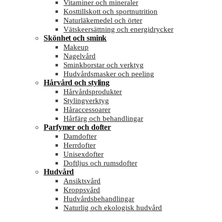
Vitaminer och mineraler
Kosttillskott och sportnutrition
Naturläkemedel och örter
Vätskeersättning och energidrycker
Skönhet och smink
Makeup
Nagelvård
Sminkborstar och verktyg
Hudvårdsmasker och peeling
Hårvård och styling
Hårvårdsprodukter
Stylingverktyg
Håraccessoarer
Hårfärg och behandlingar
Parfymer och dofter
Damdofter
Herrdofter
Unisexdofter
Doftljus och rumsdofter
Hudvård
Ansiktsvård
Kroppsvård
Hudvårdsbehandlingar
Naturlig och ekologisk hudvård