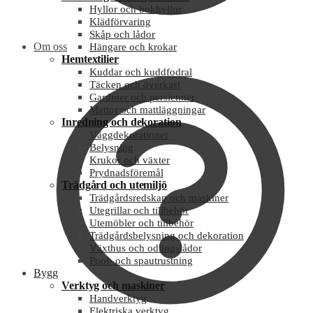
Hyllor och bokhyllor
Klädförvaring
Skåp och lådor
Om oss
Hängare och krokar
Hemtextilier
Kuddar och kuddfodral
Täcken och överkast
Gardiner och persienner
Mattor och mattläggningar
Inredning och dekoration
Väggdekorationer
Belysning
Krukor och växter
Prydnadsföremål
Trädgård och utemiljö
Trädgårdsredskap och maskiner
Utegrillar och tillbehör
Utemöbler och tillbehör
Trädgårdsbelysning och dekoration
Växthus och odlingslådor
Pool- och spautrustning
Bygg
Verktyg och maskiner
Handverktyg
Elektriska verktyg