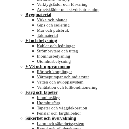
Verktygslådor och förvaring
Arbetskläder och skyddsutrustning
Byggmaterial
Virke och plattor
Gips och isolering
Mur och putsbruk
Takmaterial
El och belysning
Kablar och ledningar
Strömbrytare och uttag
Inomhusbelysning
Utomhusbelysning
VVS och uppvärmning
Rör och kopplingar
Värmepumpar och radiatorer
Vatten och avloppssystem
Ventilation och luftkonditionering
Färg och tapeter
Inomhusfärg
Utomhusfärg
Tapeter och väggdekoration
Penslar och färgtillbehör
Säkerhet och övervakning
Larm och säkerhetssystem
Brand och rökdetektorer