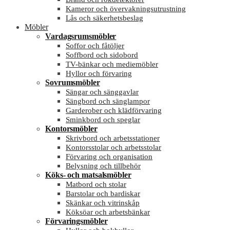
Kameror och övervakningsutrustning
Lås och säkerhetsbeslag
Möbler
Vardagsrumsmöbler
Soffor och fåtöljer
Soffbord och sidobord
TV-bänkar och mediemöbler
Hyllor och förvaring
Sovrumsmöbler
Sängar och sänggavlar
Sängbord och sänglampor
Garderober och klädförvaring
Sminkbord och speglar
Kontorsmöbler
Skrivbord och arbetsstationer
Kontorsstolar och arbetsstolar
Förvaring och organisation
Belysning och tillbehör
Köks- och matsalsmöbler
Matbord och stolar
Barstolar och bardiskar
Skänkar och vitrinskåp
Köksöar och arbetsbänkar
Förvaringsmöbler