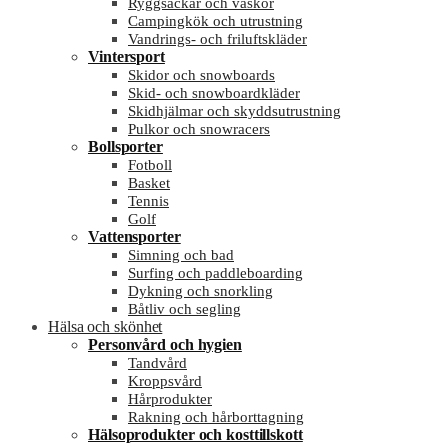
Ryggsäckar och väskor
Campingkök och utrustning
Vandrings- och friluftskläder
Vintersport
Skidor och snowboards
Skid- och snowboardkläder
Skidhjälmar och skyddsutrustning
Pulkor och snowracers
Bollsporter
Fotboll
Basket
Tennis
Golf
Vattensporter
Simning och bad
Surfing och paddleboarding
Dykning och snorkling
Båtliv och segling
Hälsa och skönhet
Personvård och hygien
Tandvård
Kroppsvård
Hårprodukter
Rakning och hårborttagning
Hälsoprodukter och kosttillskott