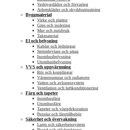
Verktygslådor och förvaring
Arbetskläder och skyddsutrustning
Byggmaterial
Virke och plattor
Gips och isolering
Mur och putsbruk
Takmaterial
El och belysning
Kablar och ledningar
Strömbrytare och uttag
Inomhusbelysning
Utomhusbelysning
VVS och uppvärmning
Rör och kopplingar
Värmepumpar och radiatorer
Vatten och avloppssystem
Ventilation och luftkonditionering
Färg och tapeter
Inomhusfärg
Utomhusfärg
Tapeter och väggdekoration
Penslar och färgtillbehör
Säkerhet och övervakning
Larm och säkerhetssystem
Brand och rökdetektorer