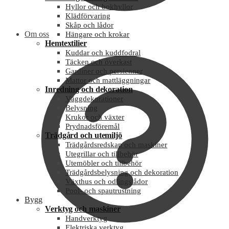
Hyllor och bokhyllor
Klädförvaring
Skåp och lådor
Om oss
Hängare och krokar
Hemtextilier
Kuddar och kuddfodral
Täcken och överkast
Gardiner och persienner
Mattor och mattläggningar
Inredning och dekoration
Väggdekorationer
Belysning
Krukor och växter
Prydnadsföremål
Trädgård och utemiljö
Trädgårdsredskap och maskiner
Utegrillar och tillbehör
Utemöbler och tillbehör
Trädgårdsbelysning och dekoration
Växthus och odlingslådor
Pool- och spautrustning
Bygg
Verktyg och maskiner
Handverktyg
Elektriska verktyg