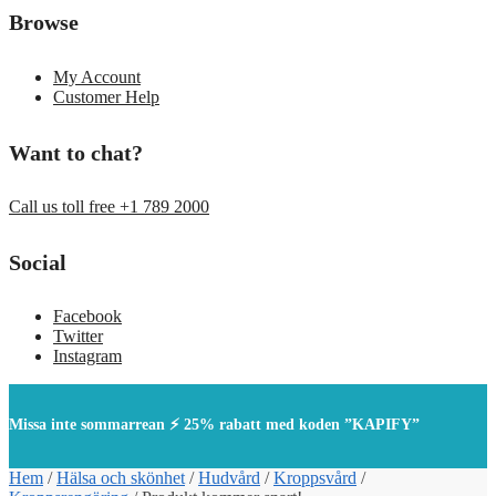
Browse
My Account
Customer Help
Want to chat?
Call us toll free +1 789 2000
Social
Facebook
Twitter
Instagram
Missa inte sommarrean ⚡ 25% rabatt med koden ”KAPIFY”
Hem
/
Hälsa och skönhet
/
Hudvård
/
Kroppsvård
/