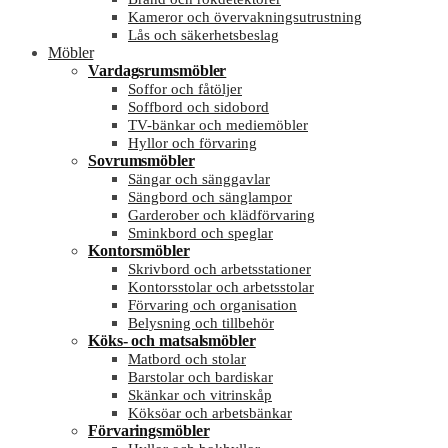
Kameror och övervakningsutrustning
Lås och säkerhetsbeslag
Möbler
Vardagsrumsmöbler
Soffor och fåtöljer
Soffbord och sidobord
TV-bänkar och mediemöbler
Hyllor och förvaring
Sovrumsmöbler
Sängar och sänggavlar
Sängbord och sänglampor
Garderober och klädförvaring
Sminkbord och speglar
Kontorsmöbler
Skrivbord och arbetsstationer
Kontorsstolar och arbetsstolar
Förvaring och organisation
Belysning och tillbehör
Köks- och matsalsmöbler
Matbord och stolar
Barstolar och bardiskar
Skänkar och vitrinskåp
Köksöar och arbetsbänkar
Förvaringsmöbler