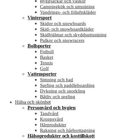
Ryggsäckar och väskor
Campingkök och utrustning
Vandrings- och friluftskläder
Vintersport
Skidor och snowboards
Skid- och snowboardkläder
Skidhjälmar och skyddsutrustning
Pulkor och snowracers
Bollsporter
Fotboll
Basket
Tennis
Golf
Vattensporter
Simning och bad
Surfing och paddleboarding
Dykning och snorkling
Båtliv och segling
Hälsa och skönhet
Personvård och hygien
Tandvård
Kroppsvård
Hårprodukter
Rakning och hårborttagning
Hälsoprodukter och kosttillskott