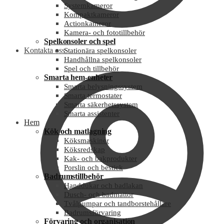
Systemkameror
Kompaktkameror
Actionkameror
Kamera- och fototillbehör
Spelkonsoler och spel
Kontakta oss
Stationära spelkonsoler
Handhållna spelkonsoler
Spel och tillbehör
Smarta hem-enheter
Smarta belysningssystem
Smarta termostater
Smarta säkerhetssystem
Smarta assistenter
Hem
Kök och matlagning
Köksmaskiner
Köksredskap
Kak- och bakprodukter
Porslin och bestick
Badrumstillbehör
Handdukar och badlakan
Dusch- och badmattor
Tvålpumpar och tandborstehållare
Badrumsförvaring
Förvaring och organisation