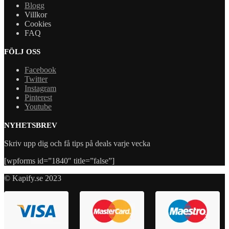
Blogg
Villkor
Cookies
FAQ
FÖLJ OSS
Facebook
Twitter
Instagram
Pinterest
Youtube
NYHETSBREV
Skriv upp dig och få tips på deals varje vecka
[wpforms id=”1840″ title=”false”]
© Kapify.se 2023