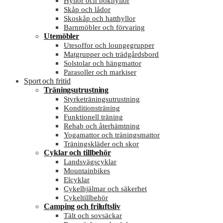
Hyllor och bokhyllor
Skåp och lådor
Skoskåp och hatthyllor
Barnmöbler och förvaring
Utemöbler
Utesoffor och loungegrupper
Matgrupper och trädgårdsbord
Solstolar och hängmattor
Parasoller och markiser
Sport och fritid
Träningsutrustning
Styrketräningsutrustning
Konditionsträning
Funktionell träning
Rehab och återhämtning
Yogamattor och träningsmattor
Träningskläder och skor
Cyklar och tillbehör
Landsvägscyklar
Mountainbikes
Elcyklar
Cykelhjälmar och säkerhet
Cykeltillbehör
Camping och friluftsliv
Tält och sovsäckar