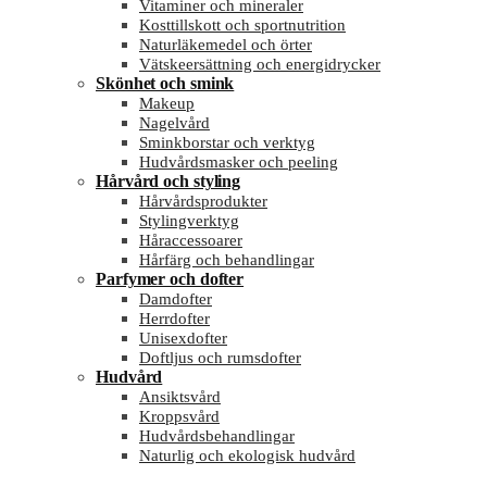
Vitaminer och mineraler
Kosttillskott och sportnutrition
Naturläkemedel och örter
Vätskeersättning och energidrycker
Skönhet och smink
Makeup
Nagelvård
Sminkborstar och verktyg
Hudvårdsmasker och peeling
Hårvård och styling
Hårvårdsprodukter
Stylingverktyg
Håraccessoarer
Hårfärg och behandlingar
Parfymer och dofter
Damdofter
Herrdofter
Unisexdofter
Doftljus och rumsdofter
Hudvård
Ansiktsvård
Kroppsvård
Hudvårdsbehandlingar
Naturlig och ekologisk hudvård