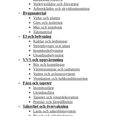
Verktygslådor och förvaring
Arbetskläder och skyddsutrustning
Byggmaterial
Virke och plattor
Gips och isolering
Mur och putsbruk
Takmaterial
El och belysning
Kablar och ledningar
Strömbrytare och uttag
Inomhusbelysning
Utomhusbelysning
VVS och uppvärmning
Rör och kopplingar
Värmepumpar och radiatorer
Vatten och avloppssystem
Ventilation och luftkonditionering
Färg och tapeter
Inomhusfärg
Utomhusfärg
Tapeter och väggdekoration
Penslar och färgtillbehör
Säkerhet och övervakning
Larm och säkerhetssystem
Brand och rökdetektorer