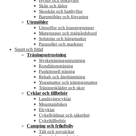
Hyllor och bokhyllor
Skåp och lådor
Skoskåp och hatthyllor
Barnmöbler och förvaring
Utemöbler
Utesoffor och loungegrupper
Matgrupper och trädgårdsbord
Solstolar och hängmattor
Parasoller och markiser
Sport och fritid
Träningsutrustning
Styrketräningsutrustning
Konditionsträning
Funktionell träning
Rehab och återhämtning
Yogamattor och träningsmattor
Träningskläder och skor
Cyklar och tillbehör
Landsvägscyklar
Mountainbikes
Elcyklar
Cykelhjälmar och säkerhet
Cykeltillbehör
Camping och friluftsliv
Tält och sovsäckar