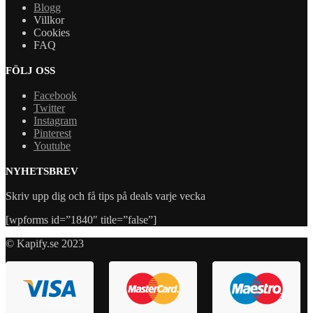
Blogg
Villkor
Cookies
FAQ
FÖLJ OSS
Facebook
Twitter
Instagram
Pinterest
Youtube
NYHETSBREV
Skriv upp dig och få tips på deals varje vecka
[wpforms id=”1840″ title=”false”]
© Kapify.se 2023