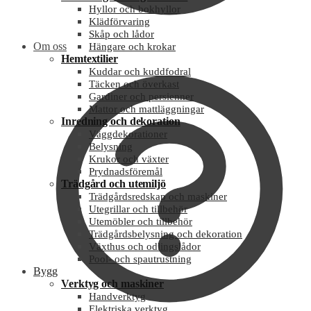
Hyllor och bokhyllor
Klädförvaring
Skåp och lådor
Om oss
Hängare och krokar
Hemtextilier
Kuddar och kuddfodral
Täcken och överkast
Gardiner och persienner
Mattor och mattläggningar
Inredning och dekoration
Väggdekorationer
Belysning
Krukor och växter
Prydnadsföremål
Trädgård och utemiljö
Trädgårdsredskap och maskiner
Utegrillar och tillbehör
Utemöbler och tillbehör
Trädgårdsbelysning och dekoration
Växthus och odlingslådor
Pool- och spautrustning
Bygg
Verktyg och maskiner
Handverktyg
Elektriska verktyg