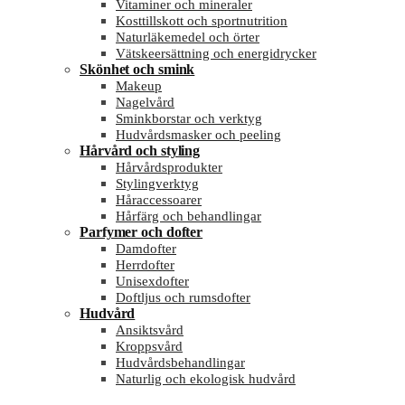
Vitaminer och mineraler
Kosttillskott och sportnutrition
Naturläkemedel och örter
Vätskeersättning och energidrycker
Skönhet och smink
Makeup
Nagelvård
Sminkborstar och verktyg
Hudvårdsmasker och peeling
Hårvård och styling
Hårvårdsprodukter
Stylingverktyg
Håraccessoarer
Hårfärg och behandlingar
Parfymer och dofter
Damdofter
Herrdofter
Unisexdofter
Doftljus och rumsdofter
Hudvård
Ansiktsvård
Kroppsvård
Hudvårdsbehandlingar
Naturlig och ekologisk hudvård