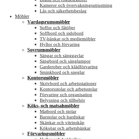
Kameror och övervakningsutrustning
Lås och säkerhetsbeslag
Möbler
Vardagsrumsmöbler
Soffor och fåtöljer
Soffbord och sidobord
TV-bänkar och mediemöbler
Hyllor och förvaring
Sovrumsmöbler
Sängar och sänggavlar
Sängbord och sänglampor
Garderober och klädförvaring
Sminkbord och speglar
Kontorsmöbler
Skrivbord och arbetsstationer
Kontorsstolar och arbetsstolar
Förvaring och organisation
Belysning och tillbehör
Köks- och matsalsmöbler
Matbord och stolar
Barstolar och bardiskar
Skänkar och vitrinskåp
Köksöar och arbetsbänkar
Förvaringsmöbler