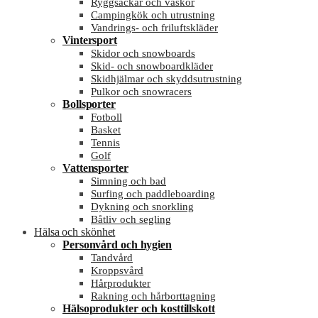
Ryggsäckar och väskor
Campingkök och utrustning
Vandrings- och friluftskläder
Vintersport
Skidor och snowboards
Skid- och snowboardkläder
Skidhjälmar och skyddsutrustning
Pulkor och snowracers
Bollsporter
Fotboll
Basket
Tennis
Golf
Vattensporter
Simning och bad
Surfing och paddleboarding
Dykning och snorkling
Båtliv och segling
Hälsa och skönhet
Personvård och hygien
Tandvård
Kroppsvård
Hårprodukter
Rakning och hårborttagning
Hälsoprodukter och kosttillskott