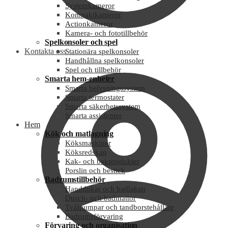
Systemkameror
Kompaktkameror
Actionkameror
Kamera- och fototillbehör
Spelkonsoler och spel
Kontakta oss
Stationära spelkonsoler
Handhållna spelkonsoler
Spel och tillbehör
Smarta hem-enheter
Smarta belysningssystem
Smarta termostater
Smarta säkerhetssystem
Smarta assistenter
Hem
Kök och matlagning
Köksmaskiner
Köksredskap
Kak- och bakprodukter
Porslin och bestick
Badrumstillbehör
Handdukar och badlakan
Dusch- och badmattor
Tvålpumpar och tandborstehållare
Badrumsförvaring
Förvaring och organisation