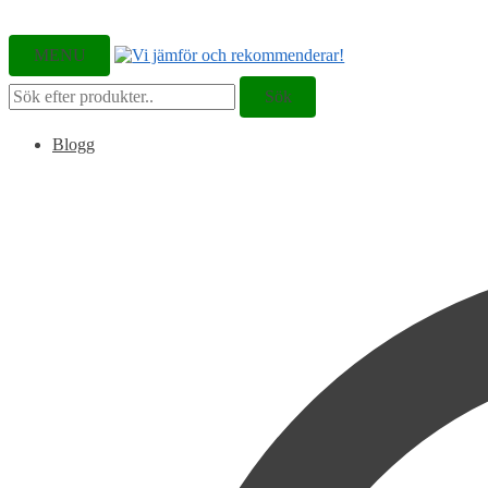
MENU
Sök
Sök
efter:
Blogg