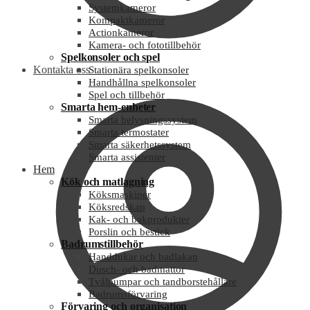
Systemkameror
Kompaktkameror
Actionkameror
Kamera- och fototillbehör
Spelkonsoler och spel
Kontakta oss
Stationära spelkonsoler
Handhållna spelkonsoler
Spel och tillbehör
Smarta hem-enheter
Smarta belysningssystem
Smarta termostater
Smarta säkerhetssystem
Smarta assistenter
Hem
Kök och matlagning
Köksmaskiner
Köksredskap
Kak- och bakprodukter
Porslin och bestick
Badrumstillbehör
Handdukar och badlakan
Dusch- och badmattor
Tvålpumpar och tandborstehållare
Badrumsförvaring
Förvaring och organisation