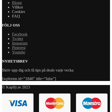
Blogg
Villkor
Cookies
FAQ
FÖLJ OSS
Facebook
Twitter
Instagram
Pinterest
Youtube
NYHETSBREV
Skriv upp dig och få tips på deals varje vecka
[wpforms id=”1840″ title=”false”]
© Kapify.se 2023