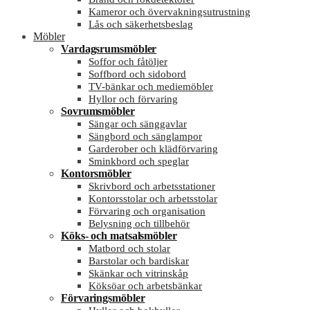
Kameror och övervakningsutrustning
Lås och säkerhetsbeslag
Möbler
Vardagsrumsmöbler
Soffor och fåtöljer
Soffbord och sidobord
TV-bänkar och mediemöbler
Hyllor och förvaring
Sovrumsmöbler
Sängar och sänggavlar
Sängbord och sänglampor
Garderober och klädförvaring
Sminkbord och speglar
Kontorsmöbler
Skrivbord och arbetsstationer
Kontorsstolar och arbetsstolar
Förvaring och organisation
Belysning och tillbehör
Köks- och matsalsmöbler
Matbord och stolar
Barstolar och bardiskar
Skänkar och vitrinskåp
Köksöar och arbetsbänkar
Förvaringsmöbler