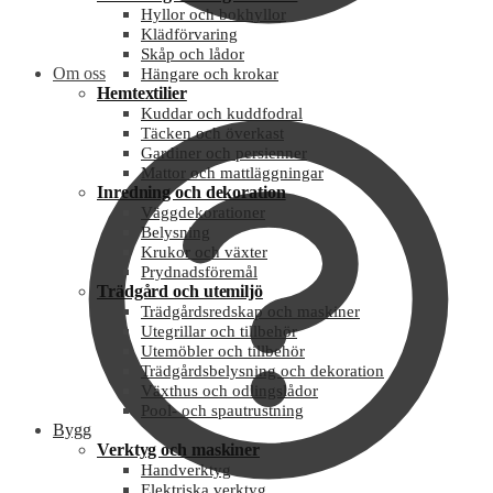
Hyllor och bokhyllor
Klädförvaring
Skåp och lådor
Om oss
Hängare och krokar
Hemtextilier
Kuddar och kuddfodral
Täcken och överkast
Gardiner och persienner
Mattor och mattläggningar
Inredning och dekoration
Väggdekorationer
Belysning
Krukor och växter
Prydnadsföremål
Trädgård och utemiljö
Trädgårdsredskap och maskiner
Utegrillar och tillbehör
Utemöbler och tillbehör
Trädgårdsbelysning och dekoration
Växthus och odlingslådor
Pool- och spautrustning
Bygg
Verktyg och maskiner
Handverktyg
Elektriska verktyg