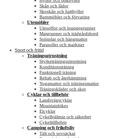
Hyllor och bokhyllor
Skåp och lådor
Skoskåp och hatthyllor
Barnmöbler och förvaring
Utemöbler
Utesoffor och loungegrupper
Matgrupper och trädgårdsbord
Solstolar och hängmattor
Parasoller och markiser
Sport och fritid
Träningsutrustning
Styrketräningsutrustning
Konditionsträning
Funktionell träning
Rehab och återhämtning
Yogamattor och träningsmattor
Träningskläder och skor
Cyklar och tillbehör
Landsvägscyklar
Mountainbikes
Elcyklar
Cykelhjälmar och säkerhet
Cykeltillbehör
Camping och friluftsliv
Tält och sovsäckar