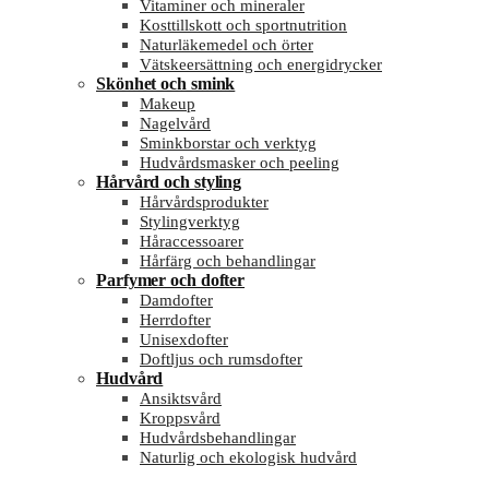
Vitaminer och mineraler
Kosttillskott och sportnutrition
Naturläkemedel och örter
Vätskeersättning och energidrycker
Skönhet och smink
Makeup
Nagelvård
Sminkborstar och verktyg
Hudvårdsmasker och peeling
Hårvård och styling
Hårvårdsprodukter
Stylingverktyg
Håraccessoarer
Hårfärg och behandlingar
Parfymer och dofter
Damdofter
Herrdofter
Unisexdofter
Doftljus och rumsdofter
Hudvård
Ansiktsvård
Kroppsvård
Hudvårdsbehandlingar
Naturlig och ekologisk hudvård