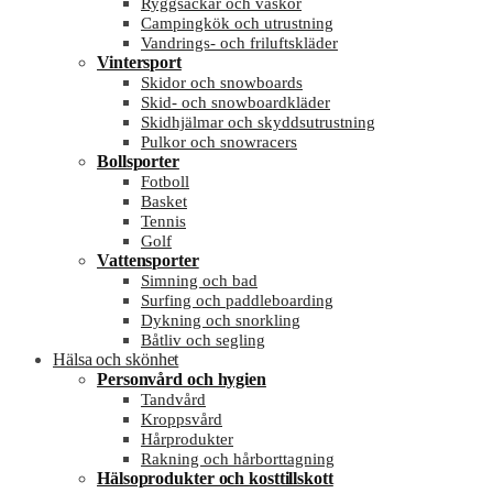
Ryggsäckar och väskor
Campingkök och utrustning
Vandrings- och friluftskläder
Vintersport
Skidor och snowboards
Skid- och snowboardkläder
Skidhjälmar och skyddsutrustning
Pulkor och snowracers
Bollsporter
Fotboll
Basket
Tennis
Golf
Vattensporter
Simning och bad
Surfing och paddleboarding
Dykning och snorkling
Båtliv och segling
Hälsa och skönhet
Personvård och hygien
Tandvård
Kroppsvård
Hårprodukter
Rakning och hårborttagning
Hälsoprodukter och kosttillskott