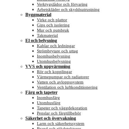
Verktygslådor och förvaring
Arbetskläder och skyddsutrustning
Byggmaterial
Virke och plattor
Gips och isolering
Mur och putsbruk
Takmaterial
El och belysning
Kablar och ledningar
Strömbrytare och uttag
Inomhusbelysning
Utomhusbelysning
VVS och uppvärmning
Rör och kopplingar
Värmepumpar och radiatorer
Vatten och avloppssystem
Ventilation och luftkonditionering
Färg och tapeter
Inomhusfärg
Utomhusfärg
Tapeter och väggdekoration
Penslar och färgtillbehör
Säkerhet och övervakning
Larm och säkerhetssystem
Brand och rökdetektorer