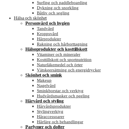
Surfing och paddleboarding
Dykning och snorkling
Båtliv och segling
Hälsa och skönhet
Personvård och hygien
Tandvård
Kroppsvård
Hårprodukter
Rakning och hårborttagning
Hälsoprodukter och kosttillskott
Vitaminer och mineraler
Kosttillskott och sportnutrition
Naturläkemedel och örter
Vätskeersättning och energidrycker
Skönhet och smink
Makeup
Nagelvård
Sminkborstar och verktyg
Hudvårdsmasker och peeling
Hårvård och styling
Hårvårdsprodukter
Stylingverktyg
Håraccessoarer
Hårfärg och behandlingar
Parfymer och dofter