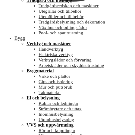
Trädgård och utemiljö
Trädgårdsredskap och maskiner
Utegrillar och tillbehör
Utemöbler och tillbehör
Trädgårdsbelysning och dekoration
Växthus och odlingslådor
Pool- och spautrustning
Bygg
Verktyg och maskiner
Handverktyg
Elektriska verktyg
Verktygslådor och förvaring
Arbetskläder och skyddsutrustning
Byggmaterial
Virke och plattor
Gips och isolering
Mur och putsbruk
Takmaterial
El och belysning
Kablar och ledningar
Strömbrytare och uttag
Inomhusbelysning
Utomhusbelysning
VVS och uppvärmning
Rör och kopplingar