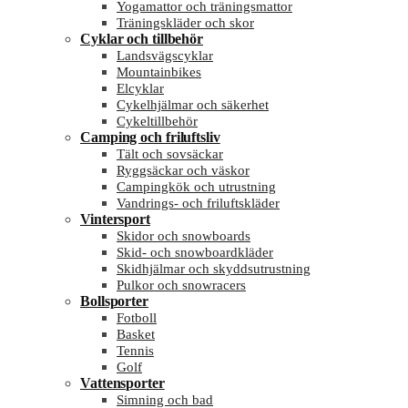
Yogamattor och träningsmattor
Träningskläder och skor
Cyklar och tillbehör
Landsvägscyklar
Mountainbikes
Elcyklar
Cykelhjälmar och säkerhet
Cykeltillbehör
Camping och friluftsliv
Tält och sovsäckar
Ryggsäckar och väskor
Campingkök och utrustning
Vandrings- och friluftskläder
Vintersport
Skidor och snowboards
Skid- och snowboardkläder
Skidhjälmar och skyddsutrustning
Pulkor och snowracers
Bollsporter
Fotboll
Basket
Tennis
Golf
Vattensporter
Simning och bad