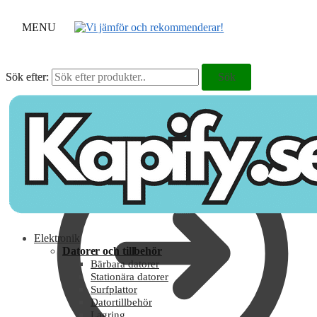
MENU
Sök efter:
Sök efter:
Sök
Sök
Blogg
Elektronik
Datorer och tillbehör
Bärbara datorer
Stationära datorer
Surfplattor
Datortillbehör
Lagring