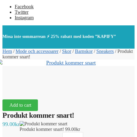
Facebook
Twitter
Instagram
Missa inte sommarrean ⚡ 25% rabatt med koden ”KAPIFY”
Hem
/
Mode och accessoarer
/
Skor
/
Barnskor
/
Sneakers
/
Produkt
kommer snart!
Add to cart
Produkt kommer snart!
99.00
kr
Produkt kommer snart!
99.00
kr