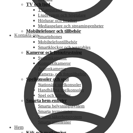
TV och ljud
TV-apparater
Ljudsystem och högtalare
Hörlurar och headset
Mediaspelare och streamingenheter
Mobiltelefoner och tillbehör
Kontakta oss
Smartphones
Mobiltelefontillbehör
Smartklockor och wearables
Kameror och fotoutrustning
Systemkameror
Kompaktkameror
Actionkameror
Kamera- och fototillbehör
Spelkonsoler och spel
Stationära spelkonsoler
Handhållna spelkonsoler
Spel och tillbehör
Smarta hem-enheter
Smarta belysningssystem
Smarta termostater
Smarta säkerhetssystem
Smarta assistenter
Hem
Kök och matlagning