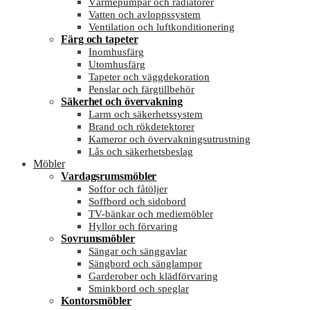
Värmepumpar och radiatorer
Vatten och avloppssystem
Ventilation och luftkonditionering
Färg och tapeter
Inomhusfärg
Utomhusfärg
Tapeter och väggdekoration
Penslar och färgtillbehör
Säkerhet och övervakning
Larm och säkerhetssystem
Brand och rökdetektorer
Kameror och övervakningsutrustning
Lås och säkerhetsbeslag
Möbler
Vardagsrumsmöbler
Soffor och fåtöljer
Soffbord och sidobord
TV-bänkar och mediemöbler
Hyllor och förvaring
Sovrumsmöbler
Sängar och sänggavlar
Sängbord och sänglampor
Garderober och klädförvaring
Sminkbord och speglar
Kontorsmöbler