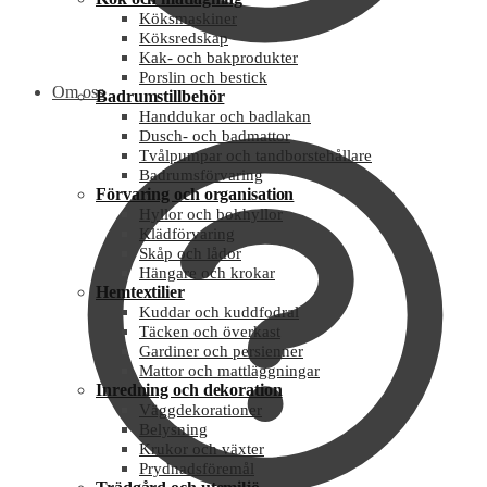
Köksmaskiner
Köksredskap
Kak- och bakprodukter
Porslin och bestick
Om oss
Badrumstillbehör
Handdukar och badlakan
Dusch- och badmattor
Tvålpumpar och tandborstehållare
Badrumsförvaring
Förvaring och organisation
Hyllor och bokhyllor
Klädförvaring
Skåp och lådor
Hängare och krokar
Hemtextilier
Kuddar och kuddfodral
Täcken och överkast
Gardiner och persienner
Mattor och mattläggningar
Inredning och dekoration
Väggdekorationer
Belysning
Krukor och växter
Prydnadsföremål