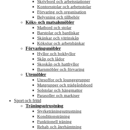
Skrivbord och arbetsstationer
Kontorsstolar och arbetsstolar
Förvaring och organisation
Belysning och tillbehör
Köks- och matsalsmöbler
Matbord och stolar
Barstolar och bardiskar
Skänkar och vitrinskåp
Köksöar och arbetsbänkar
Förvaringsmöbler
Hyllor och bokhyllor
Skåp och lådor
Skoskåp och hatthyllor
Barnmöbler och förvaring
Utemöbler
Utesoffor och loungegrupper
Matgrupper och trädgårdsbord
Solstolar och hängmattor
Parasoller och markiser
Sport och fritid
Träningsutrustning
Styrketräningsutrustning
Konditionsträning
Funktionell träning
Rehab och återhämtning