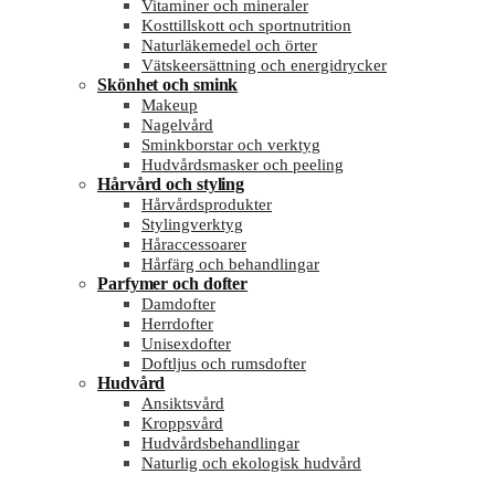
Vitaminer och mineraler
Kosttillskott och sportnutrition
Naturläkemedel och örter
Vätskeersättning och energidrycker
Skönhet och smink
Makeup
Nagelvård
Sminkborstar och verktyg
Hudvårdsmasker och peeling
Hårvård och styling
Hårvårdsprodukter
Stylingverktyg
Håraccessoarer
Hårfärg och behandlingar
Parfymer och dofter
Damdofter
Herrdofter
Unisexdofter
Doftljus och rumsdofter
Hudvård
Ansiktsvård
Kroppsvård
Hudvårdsbehandlingar
Naturlig och ekologisk hudvård