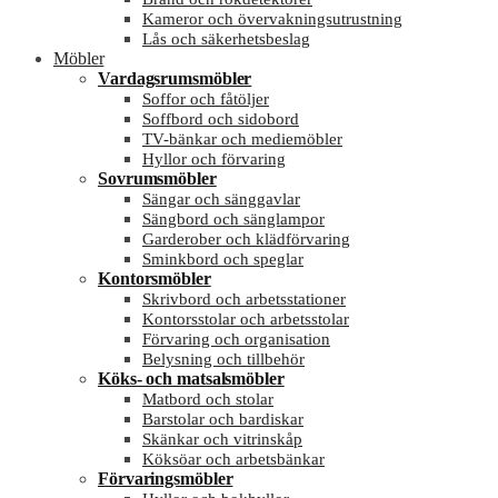
Kameror och övervakningsutrustning
Lås och säkerhetsbeslag
Möbler
Vardagsrumsmöbler
Soffor och fåtöljer
Soffbord och sidobord
TV-bänkar och mediemöbler
Hyllor och förvaring
Sovrumsmöbler
Sängar och sänggavlar
Sängbord och sänglampor
Garderober och klädförvaring
Sminkbord och speglar
Kontorsmöbler
Skrivbord och arbetsstationer
Kontorsstolar och arbetsstolar
Förvaring och organisation
Belysning och tillbehör
Köks- och matsalsmöbler
Matbord och stolar
Barstolar och bardiskar
Skänkar och vitrinskåp
Köksöar och arbetsbänkar
Förvaringsmöbler