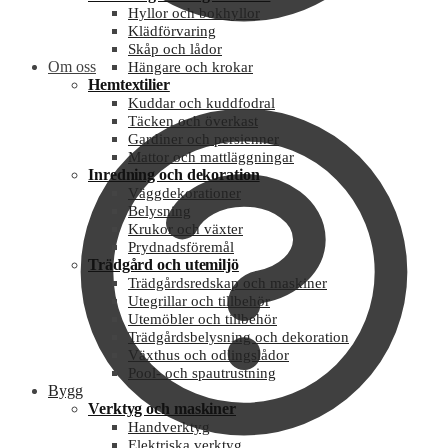
Hyllor och bokhyllor
Klädförvaring
Skåp och lådor
Om oss
Hängare och krokar
Hemtextilier
Kuddar och kuddfodral
Täcken och överkast
Gardiner och persienner
Mattor och mattläggningar
Inredning och dekoration
Väggdekorationer
Belysning
Krukor och växter
Prydnadsföremål
Trädgård och utemiljö
Trädgårdsredskap och maskiner
Utegrillar och tillbehör
Utemöbler och tillbehör
Trädgårdsbelysning och dekoration
Växthus och odlingslådor
Pool- och spautrustning
Bygg
Verktyg och maskiner
Handverktyg
Elektriska verktyg