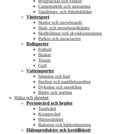
Ryggsäckar och väskor
Campingkök och utrustning
Vandrings- och friluftskläder
Vintersport
Skidor och snowboards
Skid- och snowboardkläder
Skidhjälmar och skyddsutrustning
Pulkor och snowracers
Bollsporter
Fotboll
Basket
Tennis
Golf
Vattensporter
Simning och bad
Surfing och paddleboarding
Dykning och snorkling
Båtliv och segling
Hälsa och skönhet
Personvård och hygien
Tandvård
Kroppsvård
Hårprodukter
Rakning och hårborttagning
Hälsoprodukter och kosttillskott