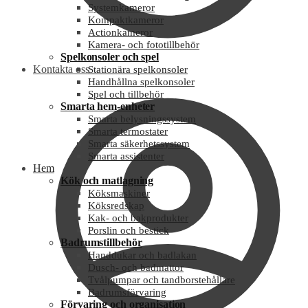
Systemkameror
Kompaktkameror
Actionkameror
Kamera- och fototillbehör
Spelkonsoler och spel
Kontakta oss
Stationära spelkonsoler
Handhållna spelkonsoler
Spel och tillbehör
Smarta hem-enheter
Smarta belysningssystem
Smarta termostater
Smarta säkerhetssystem
Smarta assistenter
Hem
Kök och matlagning
Köksmaskiner
Köksredskap
Kak- och bakprodukter
Porslin och bestick
Badrumstillbehör
Handdukar och badlakan
Dusch- och badmattor
Tvålpumpar och tandborstehållare
Badrumsförvaring
Förvaring och organisation