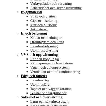
Verktygslådor och förvaring
Arbetskläder och skyddsutrustning
Byggmaterial
Virke och plattor
Gips och isolering
Mur och putsbruk
Takmaterial
El och belysning
Kablar och ledningar
Strömbrytare och uttag
Inomhusbelysning
Utomhusbelysning
VVS och uppvärmning
Rör och kopplingar
Värmepumpar och radiatorer
Vatten och avloppssystem
Ventilation och luftkonditionering
Färg och tapeter
Inomhusfärg
Utomhusfärg
Tapeter och väggdekoration
Penslar och färgtillbehör
Säkerhet och övervakning
Larm och säkerhetssystem
Brand och rökdetektorer