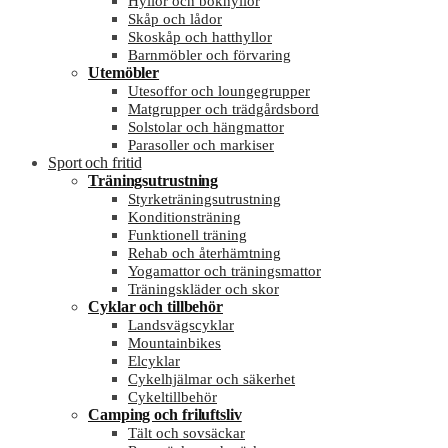
Hyllor och bokhyllor
Skåp och lådor
Skoskåp och hatthyllor
Barnmöbler och förvaring
Utemöbler
Utesoffor och loungegrupper
Matgrupper och trädgårdsbord
Solstolar och hängmattor
Parasoller och markiser
Sport och fritid
Träningsutrustning
Styrketräningsutrustning
Konditionsträning
Funktionell träning
Rehab och återhämtning
Yogamattor och träningsmattor
Träningskläder och skor
Cyklar och tillbehör
Landsvägscyklar
Mountainbikes
Elcyklar
Cykelhjälmar och säkerhet
Cykeltillbehör
Camping och friluftsliv
Tält och sovsäckar