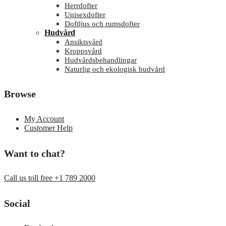
Herrdofter
Unisexdofter
Doftljus och rumsdofter
Hudvård
Ansiktsvård
Kroppsvård
Hudvårdsbehandlingar
Naturlig och ekologisk hudvård
Browse
My Account
Customer Help
Want to chat?
Call us toll free +1 789 2000
Social