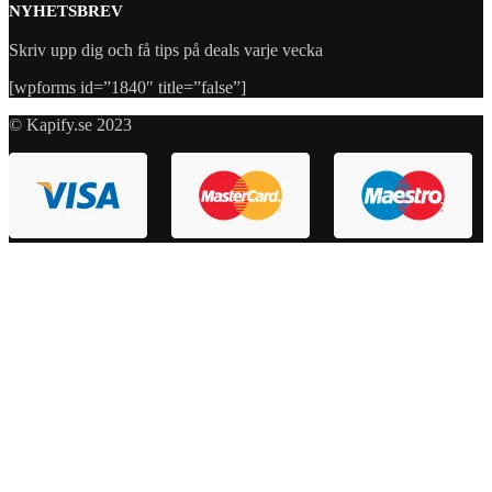
NYHETSBREV
Skriv upp dig och få tips på deals varje vecka
[wpforms id=”1840″ title=”false”]
© Kapify.se 2023