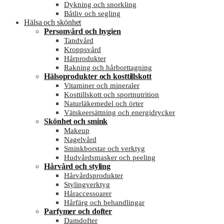
Dykning och snorkling
Båtliv och segling
Hälsa och skönhet
Personvård och hygien
Tandvård
Kroppsvård
Hårprodukter
Rakning och hårborttagning
Hälsoprodukter och kosttillskott
Vitaminer och mineraler
Kosttillskott och sportnutrition
Naturläkemedel och örter
Vätskeersättning och energidrycker
Skönhet och smink
Makeup
Nagelvård
Sminkborstar och verktyg
Hudvårdsmasker och peeling
Hårvård och styling
Hårvårdsprodukter
Stylingverktyg
Håraccessoarer
Hårfärg och behandlingar
Parfymer och dofter
Damdofter