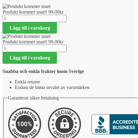
Produkt kommer snart!
99.00
kr
Produkt
kommer
Lägg till i varukorg
snart!
mängd
Produkt kommer snart!
99.00
kr
Produkt
kommer
Lägg till i varukorg
snart!
mängd
Snabba och enkla frakter inom Sverige
Enkla returer
Endast de bästa urvalet av varumärken
Garanterat säker betalning