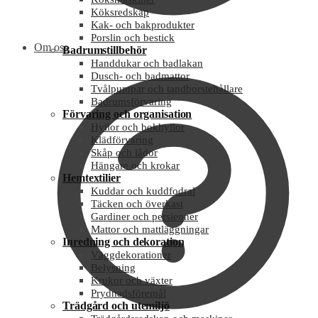
Köksredskap
Kak- och bakprodukter
Porslin och bestick
Om oss
Badrumstillbehör
Handdukar och badlakan
Dusch- och badmattor
Tvålpumpar och tandborstehållare
Badrumsförvaring
Förvaring och organisation
Hyllor och bokhyllor
Klädförvaring
Skåp och lådor
Hängare och krokar
Hemtextilier
Kuddar och kuddfodral
Täcken och överkast
Gardiner och persienner
Mattor och mattläggningar
Inredning och dekoration
Väggdekorationer
Belysning
Krukor och växter
Prydnadsföremål
Trädgård och utemiljö