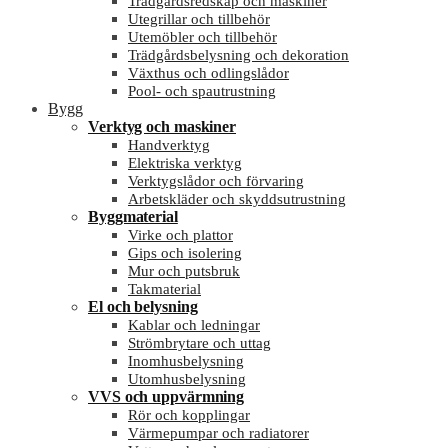
Trädgårdsredskap och maskiner
Utegrillar och tillbehör
Utemöbler och tillbehör
Trädgårdsbelysning och dekoration
Växthus och odlingslådor
Pool- och spautrustning
Bygg
Verktyg och maskiner
Handverktyg
Elektriska verktyg
Verktygslådor och förvaring
Arbetskläder och skyddsutrustning
Byggmaterial
Virke och plattor
Gips och isolering
Mur och putsbruk
Takmaterial
El och belysning
Kablar och ledningar
Strömbrytare och uttag
Inomhusbelysning
Utomhusbelysning
VVS och uppvärmning
Rör och kopplingar
Värmepumpar och radiatorer