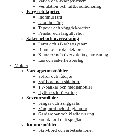
Vatten och avloppssystem
Ventilation och luftkonditionering
Färg och tapeter
Inomhusfärg
Utomhusfärg
Tapeter och väggdekoration
Penslar och färgtillbehör
Säkerhet och övervakning
Larm och säkerhetssystem
Brand och rökdetektorer
Kameror och övervakningsutrustning
Lås och säkerhetsbeslag
Möbler
Vardagsrumsmöbler
Soffor och fåtöljer
Soffbord och sidobord
TV-bänkar och mediemöbler
Hyllor och förvaring
Sovrumsmöbler
Sängar och sänggavlar
Sängbord och sänglampor
Garderober och klädförvaring
Sminkbord och speglar
Kontorsmöbler
Skrivbord och arbetsstationer