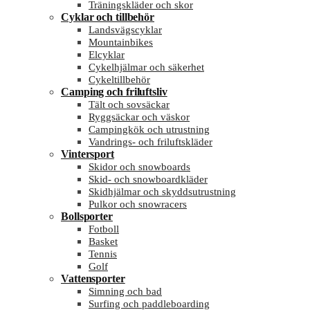
Träningskläder och skor
Cyklar och tillbehör
Landsvägscyklar
Mountainbikes
Elcyklar
Cykelhjälmar och säkerhet
Cykeltillbehör
Camping och friluftsliv
Tält och sovsäckar
Ryggsäckar och väskor
Campingkök och utrustning
Vandrings- och friluftskläder
Vintersport
Skidor och snowboards
Skid- och snowboardkläder
Skidhjälmar och skyddsutrustning
Pulkor och snowracers
Bollsporter
Fotboll
Basket
Tennis
Golf
Vattensporter
Simning och bad
Surfing och paddleboarding