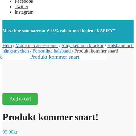
Facebook
Twitter
Instagram
Missa inte sommarrean ⚡ 25% rabatt med koden ”KAPIFY”
Hem
/
Mode och accessoarer
/
Smycken och klockor
/
Halsband och
hängsmycken
/
Personliga halsband
/
Produkt kommer snart!
Add to cart
Produkt kommer snart!
99.00
kr