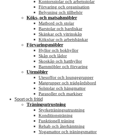
Kontorsstolar och arbetsstolar
Förvaring och organisation
Belysning och tillbehör
Köks- och matsalsmöbler
Matbord och stolar
Barstolar och bardiskar
Skänkar och vitrinskåp
Köksöar och arbetsbänkar
Förvaringsmöbler
Hyllor och bokhyllor
Skåp och lådor
Skoskåp och hatthyllor
Barnmöbler och förvaring
Utemöbler
Utesoffor och loungegrupper
Matgrupper och trädgårdsbord
Solstolar och hängmattor
Parasoller och markiser
Sport och fritid
Träningsutrustning
Styrketräningsutrustning
Konditionsträning
Funktionell träning
Rehab och återhämtning
Yogamattor och träningsmattor