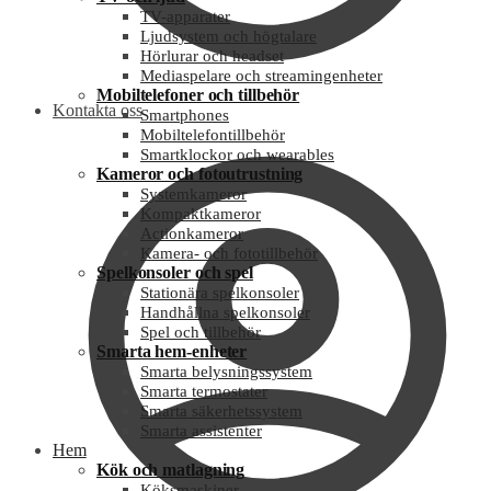
TV-apparater
Ljudsystem och högtalare
Hörlurar och headset
Mediaspelare och streamingenheter
Mobiltelefoner och tillbehör
Kontakta oss
Smartphones
Mobiltelefontillbehör
Smartklockor och wearables
Kameror och fotoutrustning
Systemkameror
Kompaktkameror
Actionkameror
Kamera- och fototillbehör
Spelkonsoler och spel
Stationära spelkonsoler
Handhållna spelkonsoler
Spel och tillbehör
Smarta hem-enheter
Smarta belysningssystem
Smarta termostater
Smarta säkerhetssystem
Smarta assistenter
Hem
Kök och matlagning
Köksmaskiner