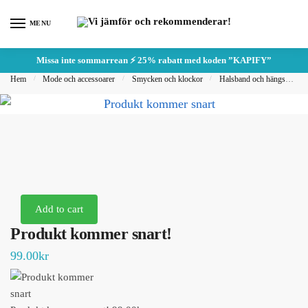
Hoppa
Hoppa
till
till
MENU
navigering
innehåll
Missa inte sommarrean ⚡ 25% rabatt med koden ”KAPIFY”
Hem
/
Mode och accessoarer
/
Smycken och klockor
/
Halsband och hängsmycken
Add to cart
Produkt kommer snart!
99.00
kr