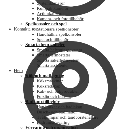
Systemkameror
Kompaktkameror
Actionkameror
Kamera- och fototillbehör
Spelkonsoler och spel
Kontakta oss
Stationära spelkonsoler
Handhållna spelkonsoler
Spel och tillbehör
Smarta hem-enheter
Smarta belysningssystem
Smarta termostater
Smarta säkerhetssystem
Smarta assistenter
Hem
Kök och matlagning
Köksmaskiner
Köksredskap
Kak- och bakprodukter
Porslin och bestick
Badrumstillbehör
Handdukar och badlakan
Dusch- och badmattor
Tvålpumpar och tandborstehållare
Badrumsförvaring
Förvaring och organisation