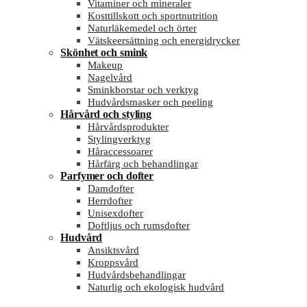
Vitaminer och mineraler
Kosttillskott och sportnutrition
Naturläkemedel och örter
Vätskeersättning och energidrycker
Skönhet och smink
Makeup
Nagelvård
Sminkborstar och verktyg
Hudvårdsmasker och peeling
Hårvård och styling
Hårvårdsprodukter
Stylingverktyg
Håraccessoarer
Hårfärg och behandlingar
Parfymer och dofter
Damdofter
Herrdofter
Unisexdofter
Doftljus och rumsdofter
Hudvård
Ansiktsvård
Kroppsvård
Hudvårdsbehandlingar
Naturlig och ekologisk hudvård