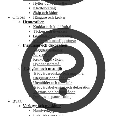
Hyllor och bokhyllor
Klädförvaring
Skåp och lådor
Om oss
Hängare och krokar
Hemtextilier
Kuddar och kuddfodral
Täcken och överkast
Gardiner och persienner
Mattor och mattläggningar
Inredning och dekoration
Väggdekorationer
Belysning
Krukor och växter
Prydnadsföremål
Trädgård och utemiljö
Trädgårdsredskap och maskiner
Utegrillar och tillbehör
Utemöbler och tillbehör
Trädgårdsbelysning och dekoration
Växthus och odlingslådor
Pool- och spautrustning
Bygg
Verktyg och maskiner
Handverktyg
Elektriska verktyg