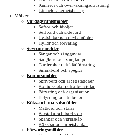
Kameror och övervakningsutrustning
Lås och säkerhetsbeslag
Möbler
Vardagsrumsmöbler
Soffor och fåtöljer
Soffbord och sidobord
TV-bänkar och mediemöbler
Hyllor och förvaring
Sovrumsmöbler
Sängar och sänggavlar
Sängbord och sänglampor
Garderober och klädförvaring
Sminkbord och speglar
Kontorsmöbler
Skrivbord och arbetsstationer
Kontorsstolar och arbetsstolar
Förvaring och organisation
Belysning och tillbehör
Köks- och matsalsmöbler
Matbord och stolar
Barstolar och bardiskar
Skänkar och vitrinskåp
Köksöar och arbetsbänkar
Förvaringsmöbler