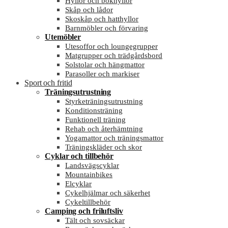
Hyllor och bokhyllor
Skåp och lådor
Skoskåp och hatthyllor
Barnmöbler och förvaring
Utemöbler
Utesoffor och loungegrupper
Matgrupper och trädgårdsbord
Solstolar och hängmattor
Parasoller och markiser
Sport och fritid
Träningsutrustning
Styrketräningsutrustning
Konditionsträning
Funktionell träning
Rehab och återhämtning
Yogamattor och träningsmattor
Träningskläder och skor
Cyklar och tillbehör
Landsvägscyklar
Mountainbikes
Elcyklar
Cykelhjälmar och säkerhet
Cykeltillbehör
Camping och friluftsliv
Tält och sovsäckar