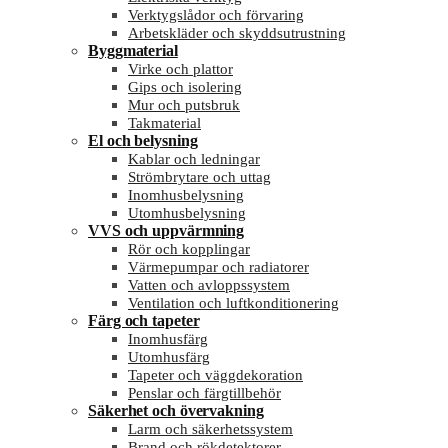
Verktygslådor och förvaring
Arbetskläder och skyddsutrustning
Byggmaterial
Virke och plattor
Gips och isolering
Mur och putsbruk
Takmaterial
El och belysning
Kablar och ledningar
Strömbrytare och uttag
Inomhusbelysning
Utomhusbelysning
VVS och uppvärmning
Rör och kopplingar
Värmepumpar och radiatorer
Vatten och avloppssystem
Ventilation och luftkonditionering
Färg och tapeter
Inomhusfärg
Utomhusfärg
Tapeter och väggdekoration
Penslar och färgtillbehör
Säkerhet och övervakning
Larm och säkerhetssystem
Brand och rökdetektorer