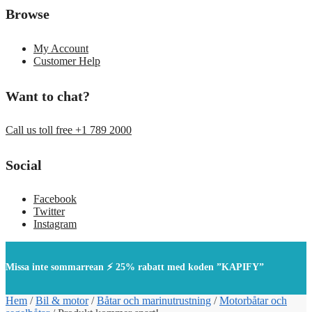
Browse
My Account
Customer Help
Want to chat?
Call us toll free +1 789 2000
Social
Facebook
Twitter
Instagram
Missa inte sommarrean ⚡ 25% rabatt med koden ”KAPIFY”
Hem
/
Bil & motor
/
Båtar och marinutrustning
/
Motorbåtar och