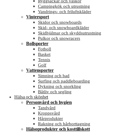
Ryggsäckar och väskor
Campingkök och utrustning
Vandrings- och friluftskläder
Vintersport
Skidor och snowboards
Skid- och snowboardkläder
Skidhjälmar och skyddsutrustning
Pulkor och snowracers
Bollsporter
Fotboll
Basket
Tennis
Golf
Vattensporter
Simning och bad
Surfing och paddleboarding
Dykning och snorkling
Båtliv och segling
Hälsa och skönhet
Personvård och hygien
Tandvård
Kroppsvård
Hårprodukter
Rakning och hårborttagning
Hälsoprodukter och kosttillskott