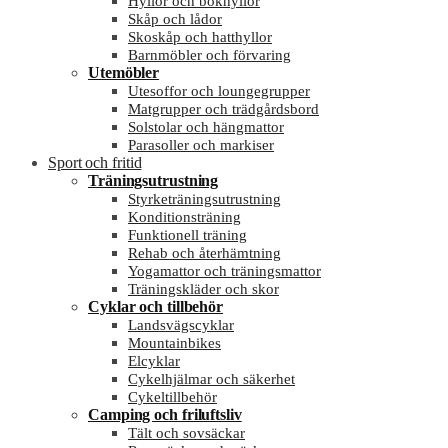
Hyllor och bokhyllor
Skåp och lådor
Skoskåp och hatthyllor
Barnmöbler och förvaring
Utemöbler
Utesoffor och loungegrupper
Matgrupper och trädgårdsbord
Solstolar och hängmattor
Parasoller och markiser
Sport och fritid
Träningsutrustning
Styrketräningsutrustning
Konditionsträning
Funktionell träning
Rehab och återhämtning
Yogamattor och träningsmattor
Träningskläder och skor
Cyklar och tillbehör
Landsvägscyklar
Mountainbikes
Elcyklar
Cykelhjälmar och säkerhet
Cykeltillbehör
Camping och friluftsliv
Tält och sovsäckar