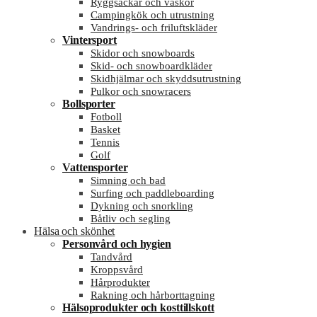
Ryggsäckar och väskor
Campingkök och utrustning
Vandrings- och friluftskläder
Vintersport
Skidor och snowboards
Skid- och snowboardkläder
Skidhjälmar och skyddsutrustning
Pulkor och snowracers
Bollsporter
Fotboll
Basket
Tennis
Golf
Vattensporter
Simning och bad
Surfing och paddleboarding
Dykning och snorkling
Båtliv och segling
Hälsa och skönhet
Personvård och hygien
Tandvård
Kroppsvård
Hårprodukter
Rakning och hårborttagning
Hälsoprodukter och kosttillskott