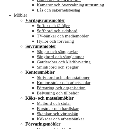
Kameror och övervakningsutrustning
Lås och säkerhetsbeslag
Möbler
Vardagsrumsmöbler
Soffor och fåtöljer
Soffbord och sidobord
TV-bänkar och mediemöbler
Hyllor och förvaring
Sovrumsmöbler
Sängar och sänggavlar
Sängbord och sänglampor
Garderober och klädförvaring
Sminkbord och speglar
Kontorsmöbler
Skrivbord och arbetsstationer
Kontorsstolar och arbetsstolar
Förvaring och organisation
Belysning och tillbehör
Köks- och matsalsmöbler
Matbord och stolar
Barstolar och bardiskar
Skänkar och vitrinskåp
Köksöar och arbetsbänkar
Förvaringsmöbler