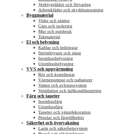
Verktygslådor och förvaring
Arbetskläder och skyddsutrustning
Byggmaterial
Virke och plattor
Gips och isolering
Mur och putsbruk
Takmaterial
El och belysning
Kablar och ledningar
Strömbrytare och uttag
Inomhusbelysning
Utomhusbelysning
VVS och uppvärmning
Rör och kopplingar
Värmepumpar och radiatorer
Vatten och avloppssystem
Ventilation och luftkonditionering
Färg och tapeter
Inomhusfärg
Utomhusfärg
Tapeter och väggdekoration
Penslar och färgtillbehör
Säkerhet och övervakning
Larm och säkerhetssystem
Brand och rökdetektorer