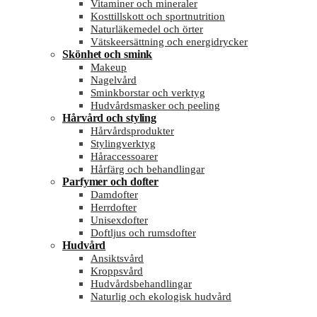
Vitaminer och mineraler
Kosttillskott och sportnutrition
Naturläkemedel och örter
Vätskeersättning och energidrycker
Skönhet och smink
Makeup
Nagelvård
Sminkborstar och verktyg
Hudvårdsmasker och peeling
Hårvård och styling
Hårvårdsprodukter
Stylingverktyg
Håraccessoarer
Hårfärg och behandlingar
Parfymer och dofter
Damdofter
Herrdofter
Unisexdofter
Doftljus och rumsdofter
Hudvård
Ansiktsvård
Kroppsvård
Hudvårdsbehandlingar
Naturlig och ekologisk hudvård