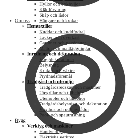
Hyllor och bokhyllor
Klädförvaring
Skåp och lådor
Om oss
Hängare och krokar
Hemtextilier
Kuddar och kuddfodral
Täcken och överkast
Gardiner och persienner
Mattor och mattläggningar
Inredning och dekoration
Väggdekorationer
Belysning
Krukor och växter
Prydnadsföremål
Trädgård och utemiljö
Trädgårdsredskap och maskiner
Utegrillar och tillbehör
Utemöbler och tillbehör
Trädgårdsbelysning och dekoration
Växthus och odlingslådor
Pool- och spautrustning
Bygg
Verktyg och maskiner
Handverktyg
Elektriska verktyg