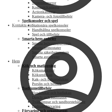
Systemkameror
Kompaktkameror
Actionkameror
Kamera- och fototillbehör
Spelkonsoler och spel
Kontakta oss
Stationära spelkonsoler
Handhållna spelkonsoler
Spel och tillbehör
Smarta hem-enheter
Smarta belysningssystem
Smarta termostater
Smarta säkerhetssystem
Smarta assistenter
Hem
Kök och matlagning
Köksmaskiner
Köksredskap
Kak- och bakprodukter
Porslin och bestick
Badrumstillbehör
Handdukar och badlakan
Dusch- och badmattor
Tvålpumpar och tandborstehållare
Badrumsförvaring
Förvaring och organisation