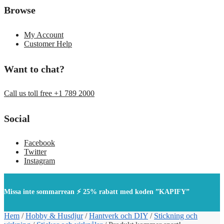
Browse
My Account
Customer Help
Want to chat?
Call us toll free +1 789 2000
Social
Facebook
Twitter
Instagram
Missa inte sommarrean ⚡ 25% rabatt med koden ”KAPIFY”
Hem
/
Hobby & Husdjur
/
Hantverk och DIY
/
Stickning och