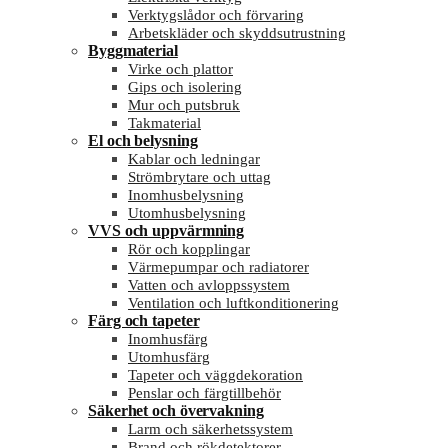
Verktygslådor och förvaring
Arbetskläder och skyddsutrustning
Byggmaterial
Virke och plattor
Gips och isolering
Mur och putsbruk
Takmaterial
El och belysning
Kablar och ledningar
Strömbrytare och uttag
Inomhusbelysning
Utomhusbelysning
VVS och uppvärmning
Rör och kopplingar
Värmepumpar och radiatorer
Vatten och avloppssystem
Ventilation och luftkonditionering
Färg och tapeter
Inomhusfärg
Utomhusfärg
Tapeter och väggdekoration
Penslar och färgtillbehör
Säkerhet och övervakning
Larm och säkerhetssystem
Brand och rökdetektorer