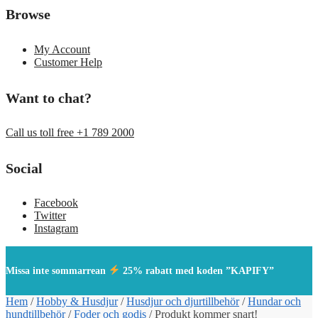
Browse
My Account
Customer Help
Want to chat?
Call us toll free +1 789 2000
Social
Facebook
Twitter
Instagram
Missa inte sommarrean
25% rabatt med koden ”KAPIFY”
Hem
/
Hobby & Husdjur
/
Husdjur och djurtillbehör
/
Hundar och
hundtillbehör
/
Foder och godis
/
Produkt kommer snart!