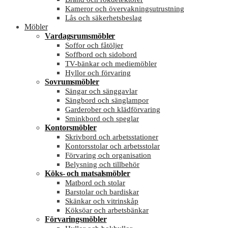
Kameror och övervakningsutrustning
Lås och säkerhetsbeslag
Möbler
Vardagsrumsmöbler
Soffor och fåtöljer
Soffbord och sidobord
TV-bänkar och mediemöbler
Hyllor och förvaring
Sovrumsmöbler
Sängar och sänggavlar
Sängbord och sänglampor
Garderober och klädförvaring
Sminkbord och speglar
Kontorsmöbler
Skrivbord och arbetsstationer
Kontorsstolar och arbetsstolar
Förvaring och organisation
Belysning och tillbehör
Köks- och matsalsmöbler
Matbord och stolar
Barstolar och bardiskar
Skänkar och vitrinskåp
Köksöar och arbetsbänkar
Förvaringsmöbler