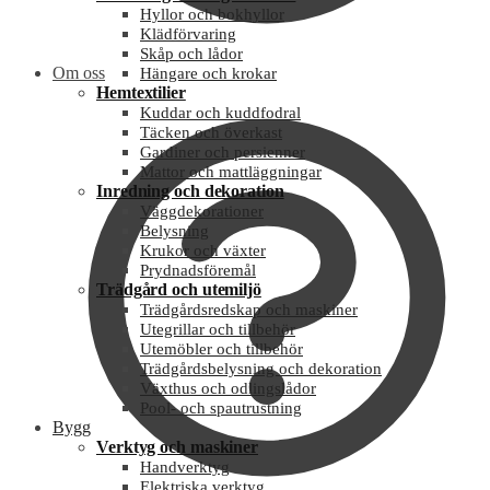
Hyllor och bokhyllor
Klädförvaring
Skåp och lådor
Om oss
Hängare och krokar
Hemtextilier
Kuddar och kuddfodral
Täcken och överkast
Gardiner och persienner
Mattor och mattläggningar
Inredning och dekoration
Väggdekorationer
Belysning
Krukor och växter
Prydnadsföremål
Trädgård och utemiljö
Trädgårdsredskap och maskiner
Utegrillar och tillbehör
Utemöbler och tillbehör
Trädgårdsbelysning och dekoration
Växthus och odlingslådor
Pool- och spautrustning
Bygg
Verktyg och maskiner
Handverktyg
Elektriska verktyg