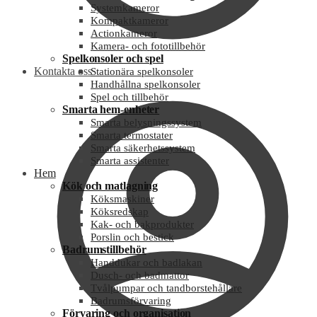
Systemkameror
Kompaktkameror
Actionkameror
Kamera- och fototillbehör
Spelkonsoler och spel
Kontakta oss
Stationära spelkonsoler
Handhållna spelkonsoler
Spel och tillbehör
Smarta hem-enheter
Smarta belysningssystem
Smarta termostater
Smarta säkerhetssystem
Smarta assistenter
Hem
Kök och matlagning
Köksmaskiner
Köksredskap
Kak- och bakprodukter
Porslin och bestick
Badrumstillbehör
Handdukar och badlakan
Dusch- och badmattor
Tvålpumpar och tandborstehållare
Badrumsförvaring
Förvaring och organisation