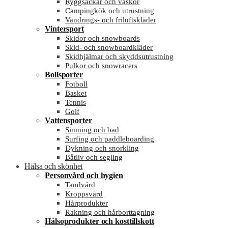
Ryggsäckar och väskor
Campingkök och utrustning
Vandrings- och friluftskläder
Vintersport
Skidor och snowboards
Skid- och snowboardkläder
Skidhjälmar och skyddsutrustning
Pulkor och snowracers
Bollsporter
Fotboll
Basket
Tennis
Golf
Vattensporter
Simning och bad
Surfing och paddleboarding
Dykning och snorkling
Båtliv och segling
Hälsa och skönhet
Personvård och hygien
Tandvård
Kroppsvård
Hårprodukter
Rakning och hårborttagning
Hälsoprodukter och kosttillskott