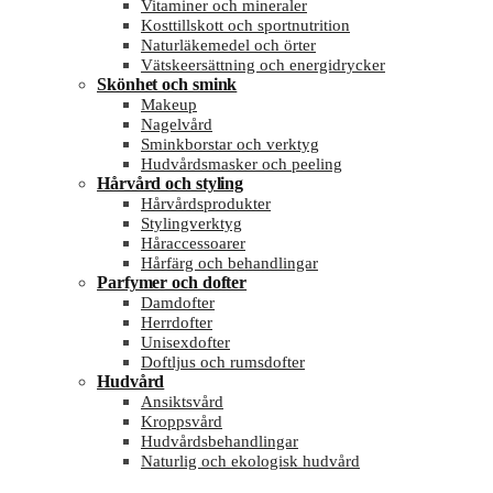
Vitaminer och mineraler
Kosttillskott och sportnutrition
Naturläkemedel och örter
Vätskeersättning och energidrycker
Skönhet och smink
Makeup
Nagelvård
Sminkborstar och verktyg
Hudvårdsmasker och peeling
Hårvård och styling
Hårvårdsprodukter
Stylingverktyg
Håraccessoarer
Hårfärg och behandlingar
Parfymer och dofter
Damdofter
Herrdofter
Unisexdofter
Doftljus och rumsdofter
Hudvård
Ansiktsvård
Kroppsvård
Hudvårdsbehandlingar
Naturlig och ekologisk hudvård