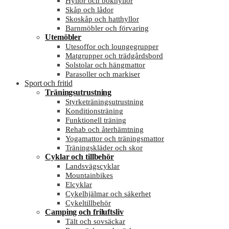
Hyllor och bokhyllor
Skåp och lådor
Skoskåp och hatthyllor
Barnmöbler och förvaring
Utemöbler
Utesoffor och loungegrupper
Matgrupper och trädgårdsbord
Solstolar och hängmattor
Parasoller och markiser
Sport och fritid
Träningsutrustning
Styrketräningsutrustning
Konditionsträning
Funktionell träning
Rehab och återhämtning
Yogamattor och träningsmattor
Träningskläder och skor
Cyklar och tillbehör
Landsvägscyklar
Mountainbikes
Elcyklar
Cykelhjälmar och säkerhet
Cykeltillbehör
Camping och friluftsliv
Tält och sovsäckar