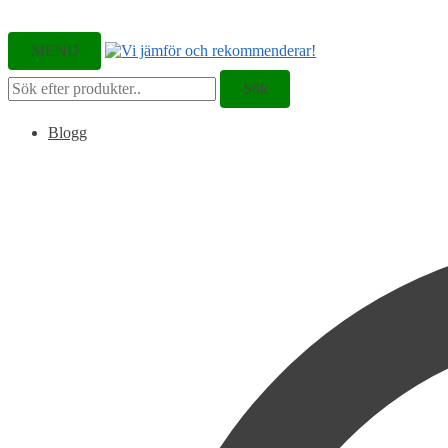
MENU
Sök
Sök
efter:
Blogg