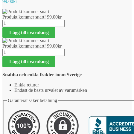
99.00
kr
Produkt kommer snart!
99.00
kr
Produkt
kommer
Lägg till i varukorg
snart!
mängd
Produkt kommer snart!
99.00
kr
Produkt
kommer
Lägg till i varukorg
snart!
mängd
Snabba och enkla frakter inom Sverige
Enkla returer
Endast de bästa urvalet av varumärken
Garanterat säker betalning