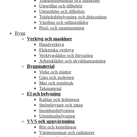
Trädgårdsredskap och maskiner
Utegrillar och tillbehör
Utemöbler och tillbehör
Trädgårdsbelysning och dekoration
Växthus och odlingslådor
Pool- och spautrustning
Bygg
Verktyg och maskiner
Handverktyg
Elektriska verktyg
Verktygslådor och förvaring
Arbetskläder och skyddsutrustning
Byggmaterial
Virke och plattor
Gips och isolering
Mur och putsbruk
Takmaterial
El och belysning
Kablar och ledningar
Strömbrytare och uttag
Inomhusbelysning
Utomhusbelysning
VVS och uppvärmning
Rör och kopplingar
Värmepumpar och radiatorer