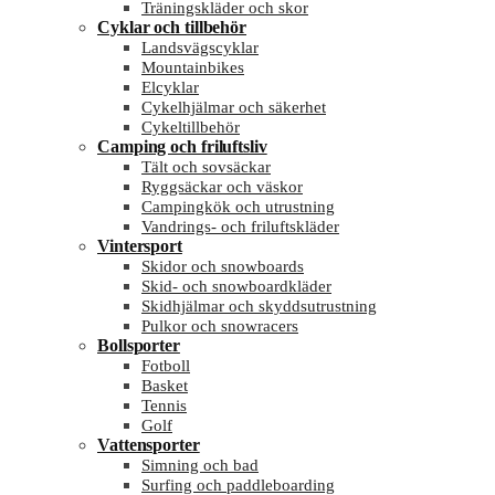
Träningskläder och skor
Cyklar och tillbehör
Landsvägscyklar
Mountainbikes
Elcyklar
Cykelhjälmar och säkerhet
Cykeltillbehör
Camping och friluftsliv
Tält och sovsäckar
Ryggsäckar och väskor
Campingkök och utrustning
Vandrings- och friluftskläder
Vintersport
Skidor och snowboards
Skid- och snowboardkläder
Skidhjälmar och skyddsutrustning
Pulkor och snowracers
Bollsporter
Fotboll
Basket
Tennis
Golf
Vattensporter
Simning och bad
Surfing och paddleboarding