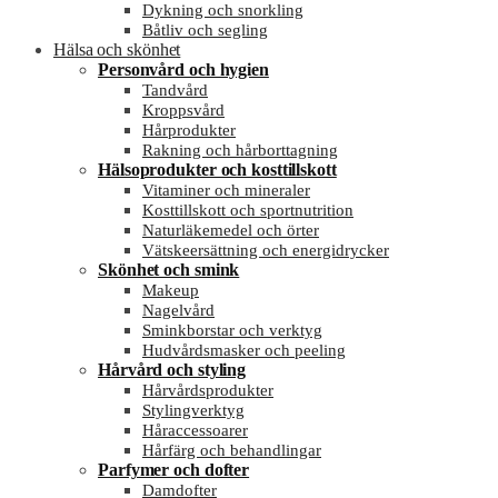
Dykning och snorkling
Båtliv och segling
Hälsa och skönhet
Personvård och hygien
Tandvård
Kroppsvård
Hårprodukter
Rakning och hårborttagning
Hälsoprodukter och kosttillskott
Vitaminer och mineraler
Kosttillskott och sportnutrition
Naturläkemedel och örter
Vätskeersättning och energidrycker
Skönhet och smink
Makeup
Nagelvård
Sminkborstar och verktyg
Hudvårdsmasker och peeling
Hårvård och styling
Hårvårdsprodukter
Stylingverktyg
Håraccessoarer
Hårfärg och behandlingar
Parfymer och dofter
Damdofter