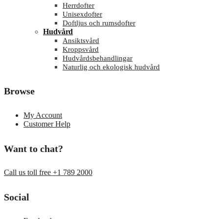
Herrdofter
Unisexdofter
Doftljus och rumsdofter
Hudvård
Ansiktsvård
Kroppsvård
Hudvårdsbehandlingar
Naturlig och ekologisk hudvård
Browse
My Account
Customer Help
Want to chat?
Call us toll free +1 789 2000
Social