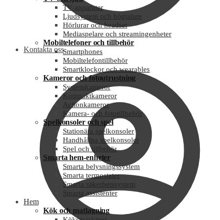
TV-apparater
Ljudsystem och högtalare
Hörlurar och headset
Mediaspelare och streamingenheter
Mobiltelefoner och tillbehör
Kontakta oss
Smartphones
Mobiltelefontillbehör
Smartklockor och wearables
Kameror och fotoutrustning
Systemkameror
Kompaktkameror
Actionkameror
Kamera- och fototillbehör
Spelkonsoler och spel
Stationära spelkonsoler
Handhållna spelkonsoler
Spel och tillbehör
Smarta hem-enheter
Smarta belysningssystem
Smarta termostater
Smarta säkerhetssystem
Smarta assistenter
Hem
Kök och matlagning
Köksmaskiner