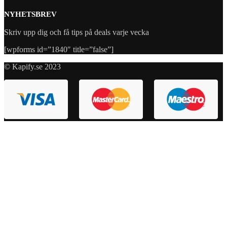
NYHETSBREV
Skriv upp dig och få tips på deals varje vecka
[wpforms id=”1840″ title=”false”]
© Kapify.se 2023