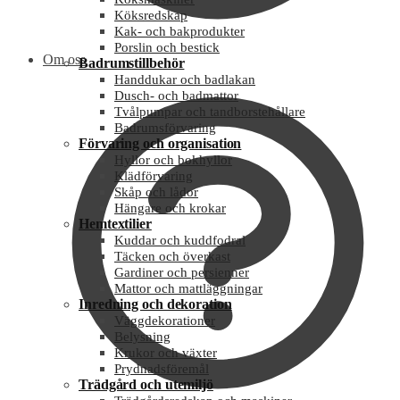
Köksredskap
Kak- och bakprodukter
Porslin och bestick
Om oss
Badrumstillbehör
Handdukar och badlakan
Dusch- och badmattor
Tvålpumpar och tandborstehållare
Badrumsförvaring
Förvaring och organisation
Hyllor och bokhyllor
Klädförvaring
Skåp och lådor
Hängare och krokar
Hemtextilier
Kuddar och kuddfodral
Täcken och överkast
Gardiner och persienner
Mattor och mattläggningar
Inredning och dekoration
Väggdekorationer
Belysning
Krukor och växter
Prydnadsföremål
Trädgård och utemiljö