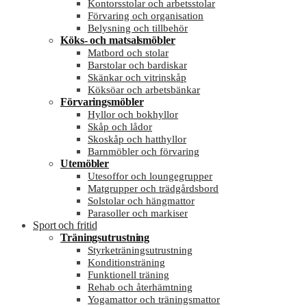
Kontorsstolar och arbetsstolar
Förvaring och organisation
Belysning och tillbehör
Köks- och matsalsmöbler
Matbord och stolar
Barstolar och bardiskar
Skänkar och vitrinskåp
Köksöar och arbetsbänkar
Förvaringsmöbler
Hyllor och bokhyllor
Skåp och lådor
Skoskåp och hatthyllor
Barnmöbler och förvaring
Utemöbler
Utesoffor och loungegrupper
Matgrupper och trädgårdsbord
Solstolar och hängmattor
Parasoller och markiser
Sport och fritid
Träningsutrustning
Styrketräningsutrustning
Konditionsträning
Funktionell träning
Rehab och återhämtning
Yogamattor och träningsmattor