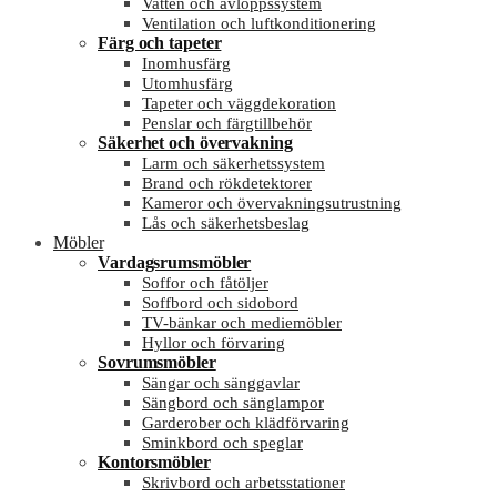
Vatten och avloppssystem
Ventilation och luftkonditionering
Färg och tapeter
Inomhusfärg
Utomhusfärg
Tapeter och väggdekoration
Penslar och färgtillbehör
Säkerhet och övervakning
Larm och säkerhetssystem
Brand och rökdetektorer
Kameror och övervakningsutrustning
Lås och säkerhetsbeslag
Möbler
Vardagsrumsmöbler
Soffor och fåtöljer
Soffbord och sidobord
TV-bänkar och mediemöbler
Hyllor och förvaring
Sovrumsmöbler
Sängar och sänggavlar
Sängbord och sänglampor
Garderober och klädförvaring
Sminkbord och speglar
Kontorsmöbler
Skrivbord och arbetsstationer