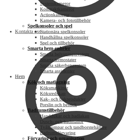
Systemkameror
Kompaktkameror
Actionkameror
Kamera- och fototillbehör
Spelkonsoler och spel
Kontakta oss
Stationära spelkonsoler
Handhållna spelkonsoler
Spel och tillbehör
Smarta hem-enheter
Smarta belysningssystem
Smarta termostater
Smarta säkerhetssystem
Smarta assistenter
Hem
Kök och matlagning
Köksmaskiner
Köksredskap
Kak- och bakprodukter
Porslin och bestick
Badrumstillbehör
Handdukar och badlakan
Dusch- och badmattor
Tvålpumpar och tandborstehållare
Badrumsförvaring
Förvaring och organisation