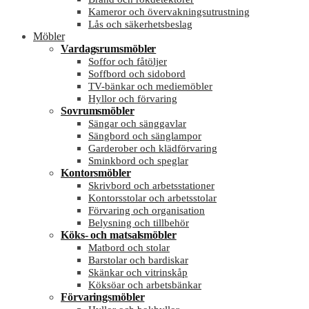
Kameror och övervakningsutrustning
Lås och säkerhetsbeslag
Möbler
Vardagsrumsmöbler
Soffor och fåtöljer
Soffbord och sidobord
TV-bänkar och mediemöbler
Hyllor och förvaring
Sovrumsmöbler
Sängar och sänggavlar
Sängbord och sänglampor
Garderober och klädförvaring
Sminkbord och speglar
Kontorsmöbler
Skrivbord och arbetsstationer
Kontorsstolar och arbetsstolar
Förvaring och organisation
Belysning och tillbehör
Köks- och matsalsmöbler
Matbord och stolar
Barstolar och bardiskar
Skänkar och vitrinskåp
Köksöar och arbetsbänkar
Förvaringsmöbler