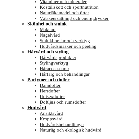
Vitaminer och mineraler
Kosttillskott och sportnutrition
Naturläkemedel och örter
Vätskeersättning och energidrycker
Skönhet och smink
Makeup
Nagelvård
Sminkborstar och verktyg
Hudvårdsmasker och peeling
Hårvård och styling
Hårvårdsprodukter
Stylingverktyg
Håraccessoarer
Hårfärg och behandlingar
Parfymer och dofter
Damdofter
Herrdofter
Unisexdofter
Doftljus och rumsdofter
Hudvård
Ansiktsvård
Kroppsvård
Hudvårdsbehandlingar
Naturlig och ekologisk hudvård