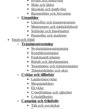
Hyllor och bokhyllor
Skåp och lådor
Skoskåp och hatthyllor
Barnmöbler och förvaring
Utemöbler
Utesoffor och loungegrupper
Matgrupper och trädgårdsbord
Solstolar och hängmattor
Parasoller och markiser
Sport och fritid
Träningsutrustning
Styrketräningsutrustning
Konditionsträning
Funktionell träning
Rehab och återhämtning
Yogamattor och träningsmattor
Träningskläder och skor
Cyklar och tillbehör
Landsvägscyklar
Mountainbikes
Elcyklar
Cykelhjälmar och säkerhet
Cykeltillbehör
Camping och friluftsliv
Tält och sovsäckar