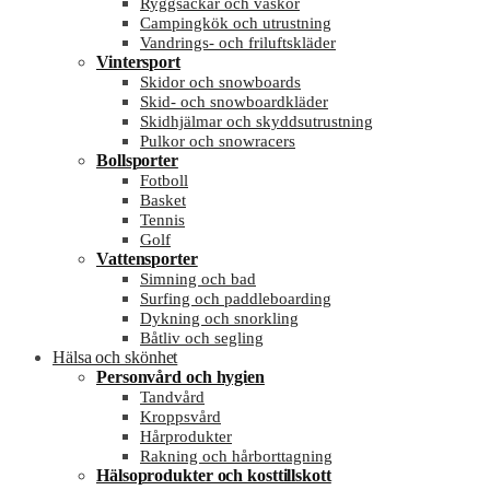
Ryggsäckar och väskor
Campingkök och utrustning
Vandrings- och friluftskläder
Vintersport
Skidor och snowboards
Skid- och snowboardkläder
Skidhjälmar och skyddsutrustning
Pulkor och snowracers
Bollsporter
Fotboll
Basket
Tennis
Golf
Vattensporter
Simning och bad
Surfing och paddleboarding
Dykning och snorkling
Båtliv och segling
Hälsa och skönhet
Personvård och hygien
Tandvård
Kroppsvård
Hårprodukter
Rakning och hårborttagning
Hälsoprodukter och kosttillskott