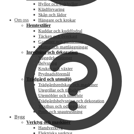
Hyllor och bokhyllor
Klädförvaring
Skåp och lådor
Om oss
Hängare och krokar
Hemtextilier
Kuddar och kuddfodral
Täcken och överkast
Gardiner och persienner
Mattor och mattläggningar
Inredning och dekoration
Väggdekorationer
Belysning
Krukor och växter
Prydnadsföremål
Trädgård och utemiljö
Trädgårdsredskap och maskiner
Utegrillar och tillbehör
Utemöbler och tillbehör
Trädgårdsbelysning och dekoration
Växthus och odlingslådor
Pool- och spautrustning
Bygg
Verktyg och maskiner
Handverktyg
Elektriska verktyg